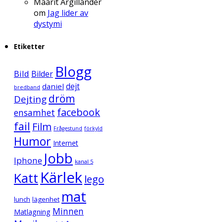
Maarit Argillander
om
Jag lider av
dystymi
Etiketter
Blogg
Bild
Bilder
daniel
dejt
bredband
dröm
Dejting
facebook
ensamhet
fail
Film
Frågestund
förkyld
Humor
Internet
Jobb
Iphone
kanal 5
Kärlek
Katt
lego
mat
lunch
lägenhet
Minnen
Matlagning