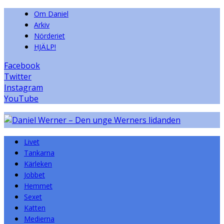
Om Daniel
Arkiv
Nörderiet
HJÄLP!
Facebook
Twitter
Instagram
YouTube
Livet
Tankarna
Kärleken
Jobbet
Hemmet
Sexet
Katten
Medierna