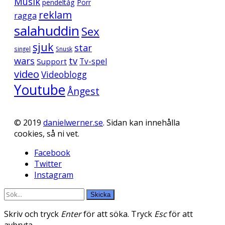
Musik
pendeltåg
Porr
reklam
ragga
salahuddin
Sex
sjuk
star
singel
Snusk
wars
tv
Support
Tv-spel
video
Videoblogg
Youtube
Ångest
© 2019
danielwerner.se
. Sidan kan innehålla
cookies, så ni vet.
Facebook
Twitter
Instagram
Skicka
Skriv och tryck
Enter
för att söka. Tryck
Esc
för att
avbryta.