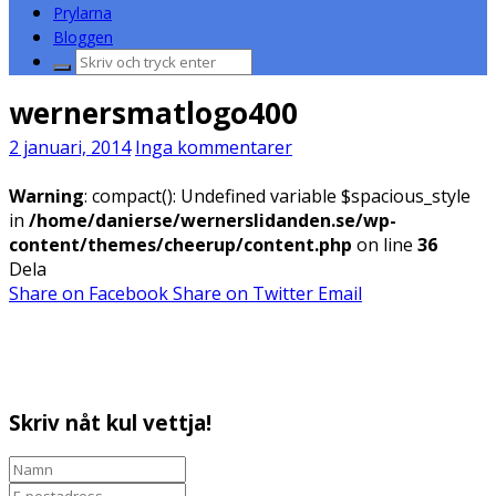
Prylarna
Bloggen
Sök
efter:
wernersmatlogo400
2 januari, 2014
Inga kommentarer
Warning
: compact(): Undefined variable $spacious_style
in
/home/danierse/wernerslidanden.se/wp-
content/themes/cheerup/content.php
on line
36
Dela
Share on Facebook
Share on Twitter
Email
Skriv nåt kul vettja!