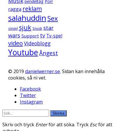
Musik
pendeltåg
Porr
reklam
ragga
salahuddin
Sex
sjuk
star
singel
Snusk
wars
tv
Support
Tv-spel
video
Videoblogg
Youtube
Ångest
© 2019
danielwerner.se
. Sidan kan innehålla
cookies, så ni vet.
Facebook
Twitter
Instagram
Skicka
Skriv och tryck
Enter
för att söka. Tryck
Esc
för att
avbryta.