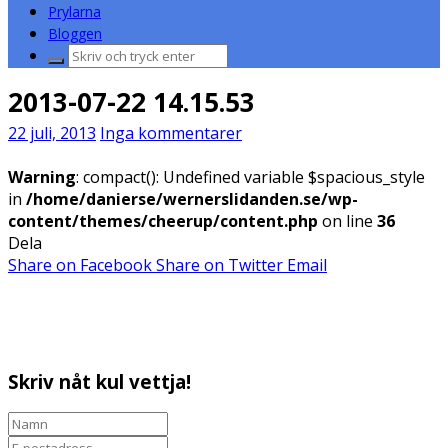
Prylarna
Bloggen
Sök
efter:
2013-07-22 14.15.53
22 juli, 2013
Inga kommentarer
Warning
: compact(): Undefined variable $spacious_style
in
/home/danierse/wernerslidanden.se/wp-
content/themes/cheerup/content.php
on line
36
Dela
Share on Facebook
Share on Twitter
Email
Skriv nåt kul vettja!