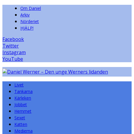
Om Daniel
Arkiv
Nörderiet
HJÄLP!
Facebook
Twitter
Instagram
YouTube
Livet
Tankarna
Kärleken
Jobbet
Hemmet
Sexet
Katten
Medierna