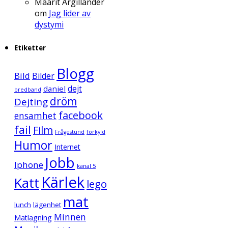
Maarit Argillander
om
Jag lider av
dystymi
Etiketter
Blogg
Bild
Bilder
daniel
dejt
bredband
dröm
Dejting
facebook
ensamhet
fail
Film
Frågestund
förkyld
Humor
Internet
Jobb
Iphone
kanal 5
Kärlek
Katt
lego
mat
lunch
lägenhet
Minnen
Matlagning