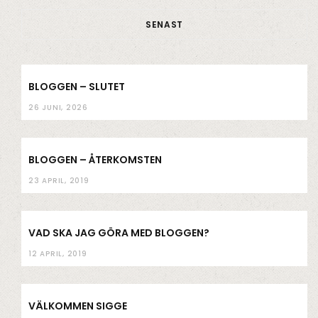
o
e
g
b
SENAST
o
r
r
e
k
a
m
BLOGGEN – SLUTET
26 JUNI, 2026
BLOGGEN – ÅTERKOMSTEN
23 APRIL, 2019
VAD SKA JAG GÖRA MED BLOGGEN?
12 APRIL, 2019
VÄLKOMMEN SIGGE