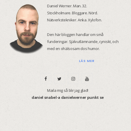
Daniel Werner. Man. 32.
Stockholmare. Bloggare. Nörd.
Nätverkstekniker. Anka. Xylofon.
Den här bloggen handlar om små
funderingar. Självutlämnande, cyniskt, och
med en ohälsosam dos humor.
LÄS MER
F
T
I
Y
a
w
n
o
Maila mig så blir jag glad!
daniel snabel-a danielwerner punkt se
c
i
s
u
e
t
t
T
b
t
a
u