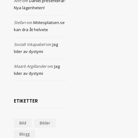
Ann
om
Daniel presenterar:
Nya lägenheten!
Stefan
om
Mötesplatsen.se
kan dra åt helvete
Socialt inkapabel
om
Jag
lider av dystymi
Maarit Argillander
om
Jag
lider av dystymi
ETIKETTER
Bild
Bilder
Blogg