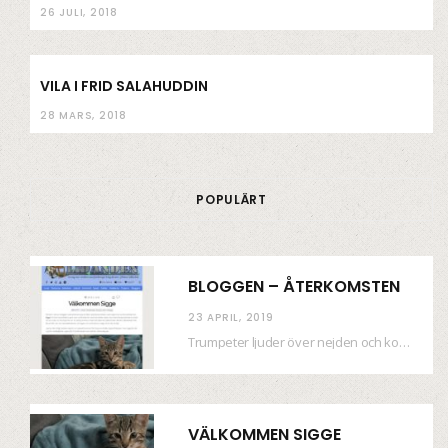
26 JULI, 2018
VILA I FRID SALAHUDDIN
28 MARS, 2018
POPULÄRT
BLOGGEN – ÅTERKOMSTEN
23 APRIL, 2019
Trumpeter ljuder över nejden och konfetti regnar längsmed husfasaderna – FREDEN ÄR HÄR! Eller ahem.…
VÄLKOMMEN SIGGE