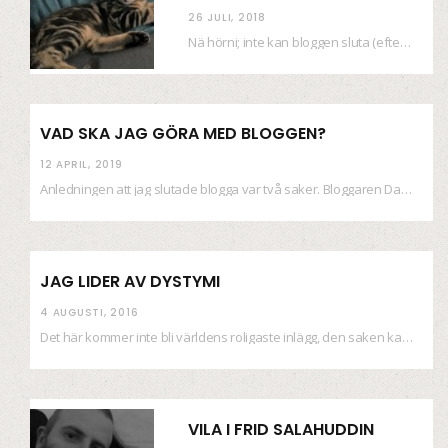
26 JULI, 2018
Nä hörni; inte kan bloggen sluta (eftersom jag så sällan uppdaterar skiten) i sånt supermoll.…
VAD SKA JAG GÖRA MED BLOGGEN?
12 APRIL, 2019
Anledningen att jag slutade blogga var två saker. Bloggaren Daniel skrev ut checkar som personen…
JAG LIDER AV DYSTYMI
4 AUGUSTI, 2016
Det här kommer inte bli världens roligaste inlägg, den saken kan ni räkna med. Det…
VILA I FRID SALAHUDDIN