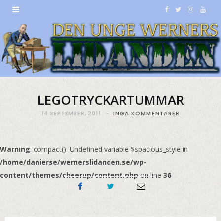
F
T
I
Y
a
w
n
o
c
i
s
u
e
t
t
T
b
t
a
u
LEGOTRYCKARTUMMAR
o
e
g
b
14 SEPTEMBER, 2011
INGA KOMMENTARER
o
r
r
e
k
a
Warning
: compact(): Undefined variable $spacious_style in
/home/danierse/wernerslidanden.se/wp-
m
content/themes/cheerup/content.php
on line
36