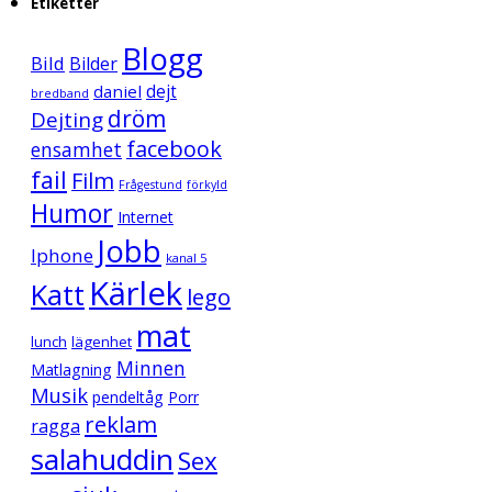
Etiketter
Blogg
Bild
Bilder
daniel
dejt
bredband
dröm
Dejting
facebook
ensamhet
fail
Film
Frågestund
förkyld
Humor
Internet
Jobb
Iphone
kanal 5
Kärlek
Katt
lego
mat
lunch
lägenhet
Minnen
Matlagning
Musik
pendeltåg
Porr
reklam
ragga
salahuddin
Sex