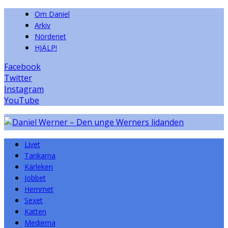
Om Daniel
Arkiv
Nörderiet
HJÄLP!
Facebook
Twitter
Instagram
YouTube
Livet
Tankarna
Kärleken
Jobbet
Hemmet
Sexet
Katten
Medierna