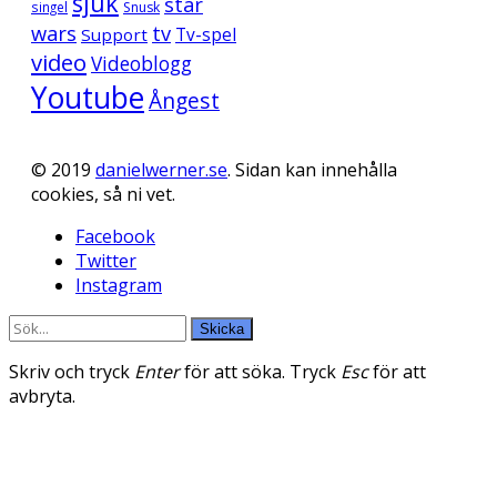
sjuk
star
singel
Snusk
wars
tv
Support
Tv-spel
video
Videoblogg
Youtube
Ångest
© 2019
danielwerner.se
. Sidan kan innehålla
cookies, så ni vet.
Facebook
Twitter
Instagram
Skicka
Skriv och tryck
Enter
för att söka. Tryck
Esc
för att
avbryta.