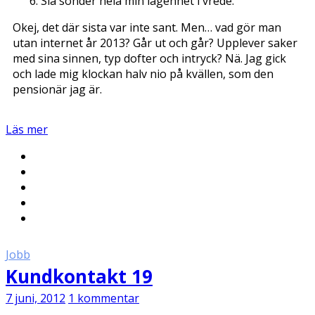
Slå sönder hela min lägenhet i vrede.
Okej, det där sista var inte sant. Men… vad gör man
utan internet år 2013? Går ut och går? Upplever saker
med sina sinnen, typ dofter och intryck? Nä. Jag gick
och lade mig klockan halv nio på kvällen, som den
pensionär jag är.
Läs mer
Jobb
Kundkontakt 19
7 juni, 2012
1 kommentar