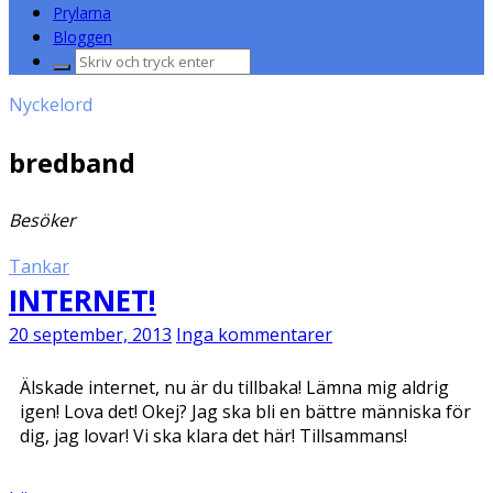
Prylarna
Bloggen
Sök
efter:
Nyckelord
bredband
Besöker
Tankar
INTERNET!
20 september, 2013
Inga kommentarer
Älskade internet, nu är du tillbaka! Lämna mig aldrig
igen! Lova det! Okej? Jag ska bli en bättre människa för
dig, jag lovar! Vi ska klara det här! Tillsammans!