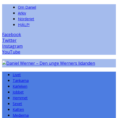
Om Daniel
Arkiv
Nörderiet
HJÄLP!
Facebook
Twitter
Instagram
YouTube
Livet
Tankarna
Kärleken
Jobbet
Hemmet
Sexet
Katten
Medierna