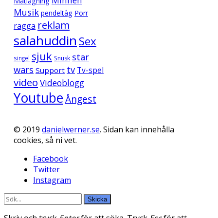
Minnen
Matlagning
Musik
pendeltåg
Porr
reklam
ragga
salahuddin
Sex
sjuk
star
singel
Snusk
wars
tv
Support
Tv-spel
video
Videoblogg
Youtube
Ångest
© 2019
danielwerner.se
. Sidan kan innehålla
cookies, så ni vet.
Facebook
Twitter
Instagram
Skicka