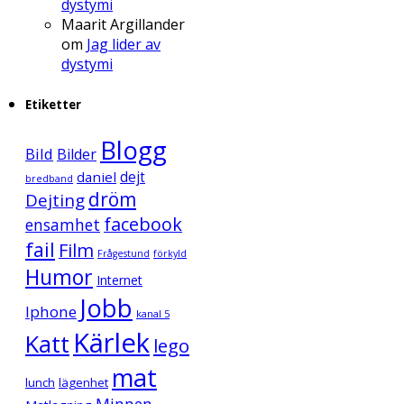
dystymi
Maarit Argillander
om
Jag lider av
dystymi
Etiketter
Blogg
Bild
Bilder
daniel
dejt
bredband
dröm
Dejting
facebook
ensamhet
fail
Film
Frågestund
förkyld
Humor
Internet
Jobb
Iphone
kanal 5
Kärlek
Katt
lego
mat
lunch
lägenhet