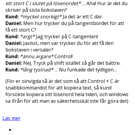
ett stort C i slutet på lösenordet*
… Aha! Hur är det du
skriver på sista bokstaven?
Kund:
*mycket snorkigt*
Ja det är ett C där.
Daniel:
Men hur trycker du på tangentbordet för att
få ett stort C?
Kund:
*argt*
Jag trycker på C-tangenten!
Daniel:
Javisst, men var trycker du för att få den
bokstaven i versaler?
Kund:
*ännu argare*
Control!
Daniel:
Nej. Tryck på shift istället så går det bättre.
Kund:
*lång tystnad*
… Nu funkade det tydligen…
(För er oinvigda så är det som så att Control + C är
snabbkommandot för att kopiera text, så kund
försökte kopiera sitt lösenord hela tiden, och windows
sa ifrån för att man av säkerhetsskäl inte får göra det)
Läs mer