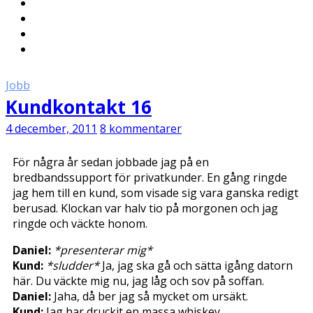
Jobb
Kundkontakt 16
4 december, 2011
8 kommentarer
För några år sedan jobbade jag på en
bredbandssupport för privatkunder. En gång ringde
jag hem till en kund, som visade sig vara ganska redigt
berusad. Klockan var halv tio på morgonen och jag
ringde och väckte honom.
Daniel:
*presenterar mig*
Kund:
*sludder*
Ja, jag ska gå och sätta igång datorn
här. Du väckte mig nu, jag låg och sov på soffan.
Daniel:
Jaha, då ber jag så mycket om ursäkt.
Kund:
Jag har druckit en massa whiskey.