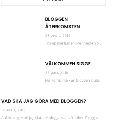
BLOGGEN –
ÅTERKOMSTEN
23 APRIL, 2019
Trumpeter ljuder över nejden och konfetti regnar längsmed husfasaderna – FREDEN ÄR HÄR! Eller ahem.…
VÄLKOMMEN SIGGE
26 JULI, 2018
Nä hörni; inte kan bloggen sluta (eftersom jag så sällan uppdaterar skiten) i sånt supermoll.…
VAD SKA JAG GÖRA MED BLOGGEN?
12 APRIL, 2019
Anledningen att jag slutade blogga var två saker. Bloggaren Daniel skrev ut checkar som personen…