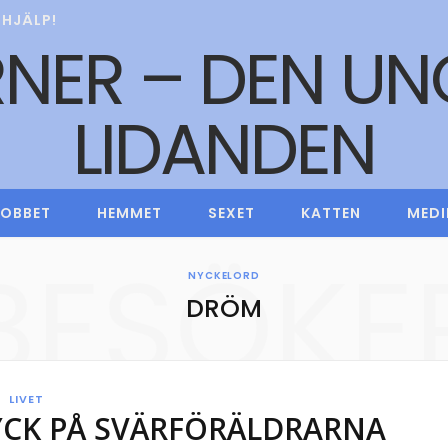
HJÄLP!
JOBBET
HEMMET
SEXET
KATTEN
MEDI
BESÖKE
NYCKELORD
DRÖM
LIVET
YCK PÅ SVÄRFÖRÄLDRARNA