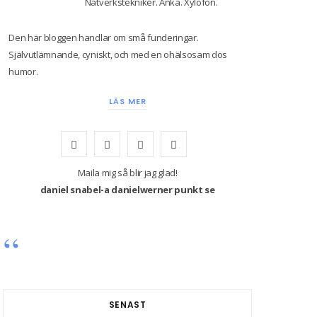
Nätverkstekniker. Anka. Xylofon.
Den här bloggen handlar om små funderingar.
Självutlämnande, cyniskt, och med en ohälsosam dos
humor.
LÄS MER
F
T
I
Y
a
w
n
o
Maila mig så blir jag glad!
daniel snabel-a danielwerner punkt se
c
i
s
u
e
t
t
T
b
t
a
u
o
e
g
b
o
r
r
e
SENAST