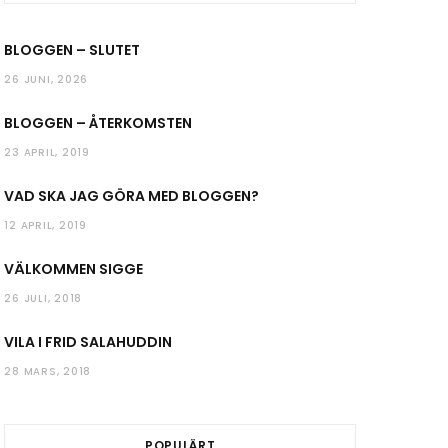
k
a
BLOGGEN – SLUTET
m
26 JUNI, 2026
BLOGGEN – ÅTERKOMSTEN
23 APRIL, 2019
VAD SKA JAG GÖRA MED BLOGGEN?
12 APRIL, 2019
VÄLKOMMEN SIGGE
26 JULI, 2018
VILA I FRID SALAHUDDIN
28 MARS, 2018
POPULÄRT