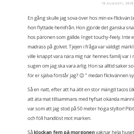
19 AUGUSTI, 2016
En gång skulle jag sova över hos min ex-flickvän (el
hon flyttade hemifrån. Hon gjorde det ganska snart
hos päronen som gällde. Inget touchy-feely. Inte e
madrass på golvet. Tjejen i fråga var väldigt märkl
ville knappt vara nära mig när hennes familj va
sugen om jag ska vara ärlig. Hon sa alltid saker som ”
för er själva förstår jag? 😉 ” medan flickvännen s
Så en natt, efter att ha ätit en stor mängd tacos (d
att äta mat tillsammans med hyfsat okända människ
var som att jag stod på 50 meter höga styltor! Plöt
och föll handlöst mot marken.
Så
klockan fem på morgonen
vaknar hela huset av