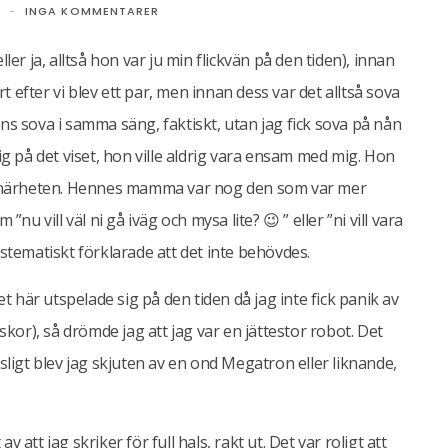
INGA KOMMENTARER
ler ja, alltså hon var ju min flickvän på den tiden), innan
 efter vi blev ett par, men innan dess var det alltså sova
ns sova i samma säng, faktiskt, utan jag fick sova på nån
ig på det viset, hon ville aldrig vara ensam med mig. Hon
r i närheten. Hennes mamma var nog den som var mer
nu vill väl ni gå iväg och mysa lite? 😉 ” eller ”ni vill vara
ystematiskt förklarade att det inte behövdes.
et här utspelade sig på den tiden då jag inte fick panik av
or), så drömde jag att jag var en jättestor robot. Det
sligt blev jag skjuten av en ond Megatron eller liknande,
 att jag skriker för full hals, rakt ut. Det var roligt att