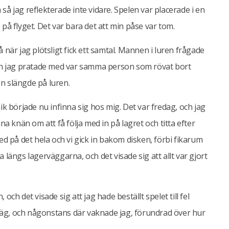
å jag reflekterade inte vidare. Spelen var placerade i en
på flyget. Det var bara det att min påse var tom.
 när jag plötsligt fick ett samtal. Mannen i luren frågade
den jag pratade med var samma person som rövat bort
n slängde på luren.
ik började nu infinna sig hos mig. Det var fredag, och jag
na knän om att få följa med in på lagret och titta efter
ed på det hela och vi gick in bakom disken, förbi fikarum
 längs lagerväggarna, och det visade sig att allt var gjort
ch det visade sig att jag hade beställt spelet till fel
 iväg, och någonstans där vaknade jag, förundrad över hur