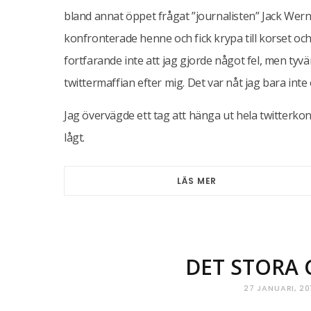
bland annat öppet frågat ”journalisten” Jack Wer
konfronterade henne och fick krypa till korset och 
fortfarande inte att jag gjorde något fel, men tyvär
twittermaffian efter mig. Det var nåt jag bara inte
Jag övervägde ett tag att hänga ut hela twitterko
lågt.
LÄS MER
DET STORA 
27 JANUARI, 20