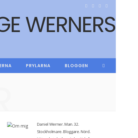
F
T
I
Y
a
w
n
o
c
i
s
u
e
t
t
T
b
t
a
u
ERNA
PRYLARNA
BLOGGEN
o
e
g
b
R
o
r
r
e
k
a
m
Daniel Werner. Man. 32.
Stockholmare. Bloggare. Nörd.