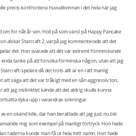
kulle precis konfrontera huvudkvinnan i det hela när jag
med om för nåt år sen. Höll på som värst på Happy Pancake
t hon älskar Starcraft 2, varpå jag kommenterade att det
spelar det. Hon svarade att det var extremt förminskande
n enda tanke på att försöka förminska någon, utan att jag
a Starcraft-spelare då det trots allt är en rätt manlig
 att säga att det var tråkigt med en sån aggressiv ton,
 att jag instinktivt kände att det aldrig skulle kunna
fortsätta dyka upp i varandras sökningar.
av en okänd kille, där han berättade att jag just nu blir
n använde mig som exempel på manligt förtryck. Hon hade
llan raderna kunde man få ut hela mitt namn. Hon hade