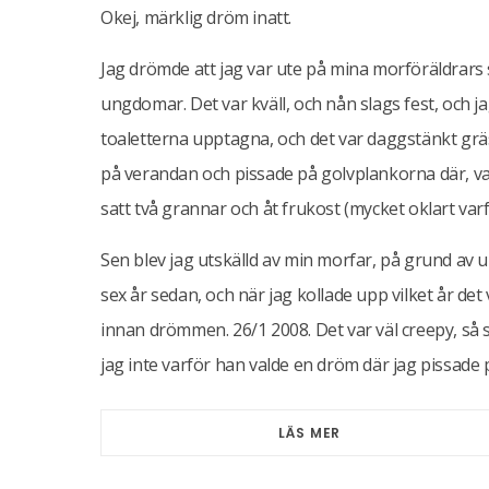
Okej, märklig dröm inatt.
Jag drömde att jag var ute på mina morföräldrars
ungdomar. Det var kväll, och nån slags fest, och j
toaletterna upptagna, och det var daggstänkt gräs ut
på verandan och pissade på golvplankorna där, var
satt två grannar och åt frukost (mycket oklart varf
Sen blev jag utskälld av min morfar, på grund av u
sex år sedan, och när jag kollade upp vilket år det
innan drömmen. 26/1 2008. Det var väl creepy, så sä
jag inte varför han valde en dröm där jag pissade 
LÄS MER