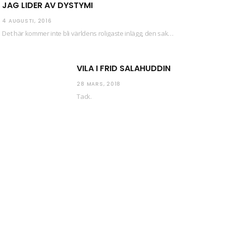
JAG LIDER AV DYSTYMI
4 AUGUSTI, 2016
Det här kommer inte bli världens roligaste inlägg, den saken kan ni räkna med. Det…
VILA I FRID SALAHUDDIN
28 MARS, 2018
Tack.