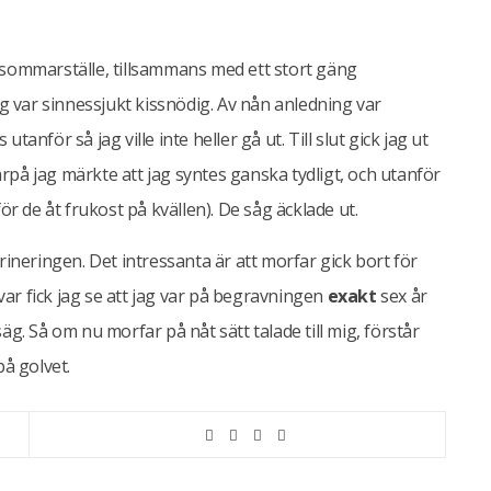
 sommarställe, tillsammans med ett stort gäng
ag var sinnessjukt kissnödig. Av nån anledning var
anför så jag ville inte heller gå ut. Till slut gick jag ut
på jag märkte att jag syntes ganska tydligt, och utanför
ör de åt frukost på kvällen). De såg äcklade ut.
rineringen. Det intressanta är att morfar gick bort för
 var fick jag se att jag var på begravningen
exakt
sex år
g. Så om nu morfar på nåt sätt talade till mig, förstår
på golvet.