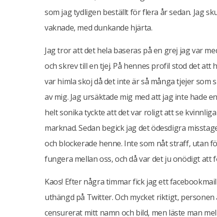
som jag tydligen beställt för flera år sedan. Jag s
vaknade, med dunkande hjärta.
Jag tror att det hela baseras på en grej jag var 
och skrev till en tjej. På hennes profil stod det at
var himla skoj då det inte är så många tjejer som 
av mig. Jag ursäktade mig med att jag inte hade e
helt sonika tyckte att det var roligt att se kvinnlig
marknad. Sedan begick jag det ödesdigra misstaget
och blockerade henne. Inte som nåt straff, utan för
fungera mellan oss, och då var det ju onödigt att 
Kaos! Efter några timmar fick jag ett facebookmail 
uthängd på Twitter. Och mycket riktigt, persone
censurerat mitt namn och bild, men läste man me