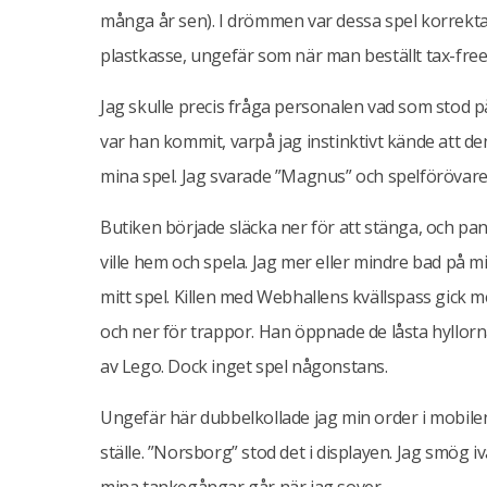
många år sen). I drömmen var dessa spel korrekta s
plastkasse, ungefär som när man beställt tax-free 
Jag skulle precis fråga personalen vad som stod på
var han kommit, varpå jag instinktivt kände att 
mina spel. Jag svarade ”Magnus” och spelförövare
Butiken började släcka ner för att stänga, och pan
ville hem och spela. Jag mer eller mindre bad på mi
mitt spel. Killen med Webhallens kvällspass gick m
och ner för trappor. Han öppnade de låsta hyllorna
av Lego. Dock inget spel någonstans.
Ungefär här dubbelkollade jag min order i mobilen, o
ställe. ”Norsborg” stod det i displayen. Jag smög