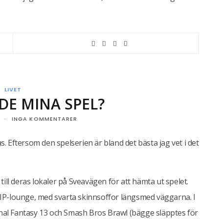
LIVET
E MINA SPEL?
INGA KOMMENTARER
as. Eftersom den spelserien är bland det bästa jag vet i det
ill deras lokaler på Sveavägen för att hämta ut spelet.
r VIP-lounge, med svarta skinnsoffor längsmed väggarna. I
inal Fantasy 13 och Smash Bros Brawl (bägge släpptes för