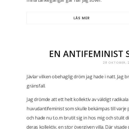
mina tankegångar går när jag sover.
LÄS MER
EN ANTIFEMINIST
28 OKTOBER, 
Jävlar vilken obehaglig dröm jag hade i natt. Ja
gränsfall.
Jag drömde att ett helt kollektiv av väldigt radik
huvudantifeminist som skulle bekämpas till varje p
och hade nu t.o.m brutit sig in hos mig och stulit d
deras kollektiv, en stor övergiven villa. Där visade