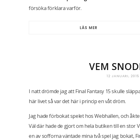
försöka förklara varför.
LÄS MER
VEM SNODD
12 JANUARI, 2015
I natt drömde jag att Final Fantasy 15 skulle släpp
här livet så var det här i princip en våt dröm.
Jag hade förbokat spelet hos Webhallen, och åkte t
Väl där hade de gjort om hela butiken till en sto
en av sofforna väntade mina två spel jag bokat, F