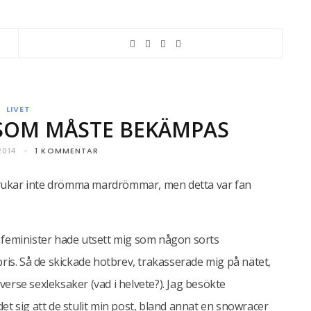
LIVET
 SOM MÅSTE BEKÄMPAS
2014
1 KOMMENTAR
g brukar inte drömma mardrömmar, men detta var fan
ala feminister hade utsett mig som någon sorts
ris. Så de skickade hotbrev, trakasserade mig på nätet,
iverse sexleksaker (vad i helvete?). Jag besökte
 det sig att de stulit min post, bland annat en snowracer