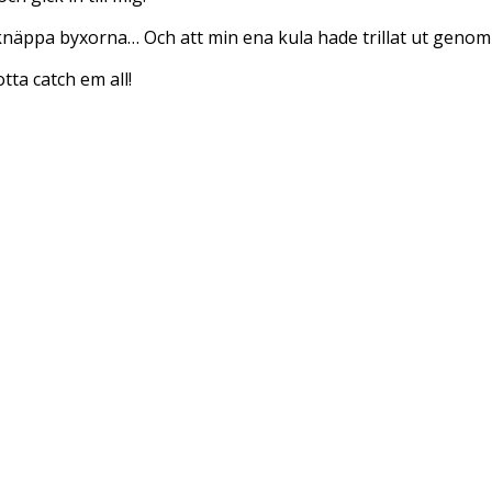
tt knäppa byxorna… Och att min ena kula hade trillat ut geno
ta catch em all!