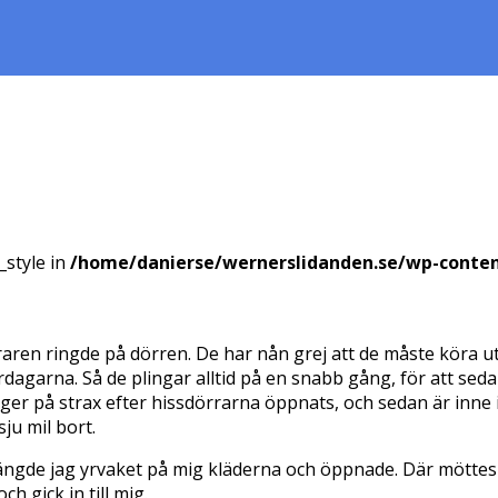
_style in
/home/danierse/wernerslidanden.se/wp-conte
äraren ringde på dörren. De har nån grej att de måste köra ut
rdagarna. Så de plingar alltid på en snabb gång, för att sed
 ringer på strax efter hissdörrarna öppnats, och sedan är inne
ju mil bort.
längde jag yrvaket på mig kläderna och öppnade. Där möttes 
h gick in till mig.