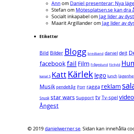
Ann
om
Daniel presenterar: Nya läg
Stefan
om
Mötesplatsen.se kan dra å
Socialt inkapabel
om
Jag lider av dys
Maarit Argillander
om
Jag lider av d
Etiketter
Blogg
D
Bild
Bilder
daniel
dejt
bredband
Hu
fail
facebook
Film
Frågestund
förkyld
Kärlek
Katt
lego
lunch
lägenhe
kanal 5
sal
reklam
Musik
ragga
pendeltåg
Porr
video
star wars
tv
Support
Tv-spel
Snusk
Ångest
© 2019
danielwerner.se
. Sidan kan innehålla coo