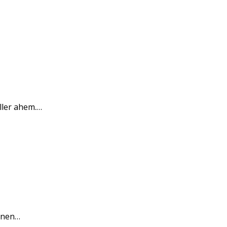
ller ahem.…
sonen…