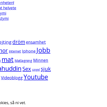
enheten!
t helvete
tymi
ystymi
dröm
ejting
ensamhet
Jobb
mor
Iphone
Internet
mat
Minnen
Matlagning
t
ahuddin
Sex
sjuk
singel
Youtube
Videoblogg
kies, så ni vet.