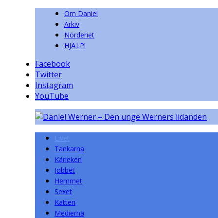
Om Daniel
Arkiv
Nörderiet
HJÄLP!
Facebook
Twitter
Instagram
YouTube
Livet
Tankarna
Kärleken
Jobbet
Hemmet
Sexet
Katten
Medierna