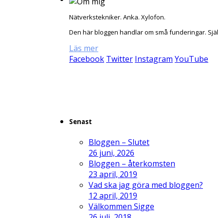
Nätverkstekniker. Anka. Xylofon.
Den här bloggen handlar om små funderingar. Sjä
Läs mer
Facebook
Twitter
Instagram
YouTube
Senast
Bloggen – Slutet
26 juni, 2026
Bloggen – återkomsten
23 april, 2019
Vad ska jag göra med bloggen?
12 april, 2019
Välkommen Sigge
26 juli, 2018