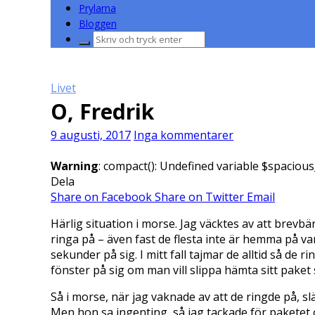
Prylarna
Bloggen
Sök
efter:
Livet
O, Fredrik
9 augusti, 2017
Inga kommentarer
Warning
: compact(): Undefined variable $spacious
Dela
Share on Facebook
Share on Twitter
Email
Härlig situation i morse. Jag väcktes av att brevb
ringa på – även fast de flesta inte är hemma på va
sekunder på sig. I mitt fall tajmar de alltid så de
fönster på sig om man vill slippa hämta sitt paket s
Så i morse, när jag vaknade av att de ringde på, s
Men hon sa ingenting, så jag tackade för paketet oc