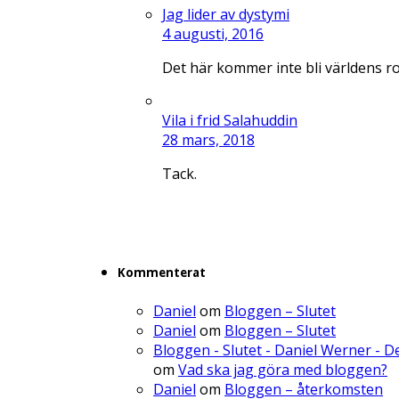
Jag lider av dystymi
4 augusti, 2016
Det här kommer inte bli världens r
Vila i frid Salahuddin
28 mars, 2018
Tack.
Kommenterat
Daniel
om
Bloggen – Slutet
Daniel
om
Bloggen – Slutet
Bloggen - Slutet - Daniel Werner - 
om
Vad ska jag göra med bloggen?
Daniel
om
Bloggen – återkomsten