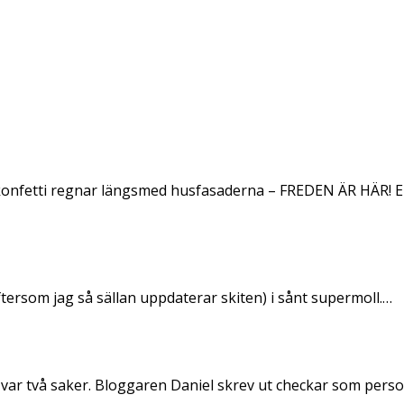
konfetti regnar längsmed husfasaderna – FREDEN ÄR HÄR! E
ftersom jag så sällan uppdaterar skiten) i sånt supermoll.…
 var två saker. Bloggaren Daniel skrev ut checkar som per