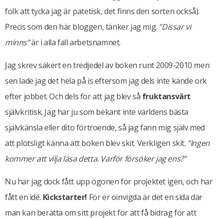
folk att tycka jag är patetisk, det finns den sorten också).
Precis som den här bloggen, tänker jag mig.
”Dissar vi
minns”
är i alla fall arbetsnamnet.
Jag skrev säkert en tredjedel av boken runt 2009-2010 men
sen lade jag det hela på is eftersom jag dels inte kände ork
efter jobbet. Och dels för att jag blev så
fruktansvärt
självkritisk. Jag har ju som bekant inte världens bästa
självkänsla eller dito förtroende, så jag fann mig själv med
att plötsligt känna att boken blev skit. Verkligen skit.
”Ingen
kommer att vilja läsa detta. Varför försöker jag ens?”
Nu har jag dock fått upp ögonen för projektet igen, och har
fått en idé.
Kickstarter!
För er oinvigda är det en sida där
man kan berätta om sitt projekt för att få bidrag för att