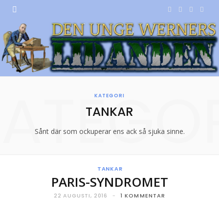
F
T
I
Y
a
w
n
o
c
i
s
u
e
t
t
T
KATEGOR
b
t
a
u
KATEGORI
TANKAR
o
e
g
b
o
r
r
e
Sånt där som ockuperar ens ack så sjuka sinne.
k
a
m
TANKAR
PARIS-SYNDROMET
22 AUGUSTI, 2016
1 KOMMENTAR