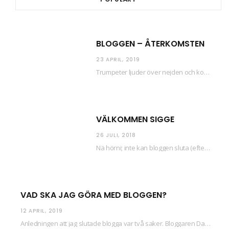
BLOGGEN – ÅTERKOMSTEN
23 APRIL, 2019
Trumpeter ljuder över nejden och konfetti regnar längsmed husfasaderna – FREDEN ÄR HÄR! Eller ahem.…
VÄLKOMMEN SIGGE
26 JULI, 2018
Nä hörni; inte kan bloggen sluta (eftersom jag så sällan uppdaterar skiten) i sånt supermoll.…
VAD SKA JAG GÖRA MED BLOGGEN?
12 APRIL, 2019
Anledningen att jag slutade blogga var två saker. Bloggaren Daniel skrev ut checkar som personen…