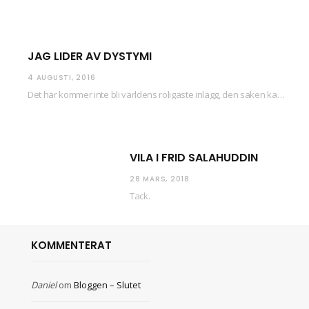
JAG LIDER AV DYSTYMI
4 AUGUSTI, 2016
Det här kommer inte bli världens roligaste inlägg, den saken kan ni räkna med. Det…
VILA I FRID SALAHUDDIN
28 MARS, 2018
Tack.
KOMMENTERAT
Daniel
om
Bloggen – Slutet