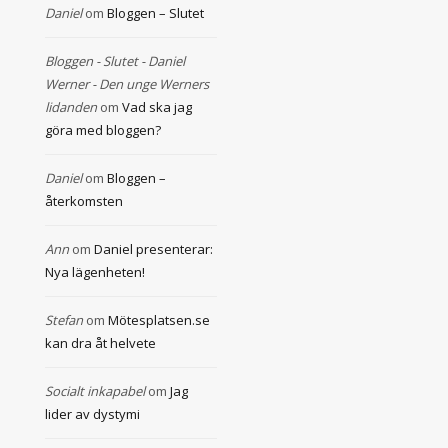
Daniel
om
Bloggen – Slutet
Bloggen - Slutet - Daniel
Werner - Den unge Werners
lidanden
om
Vad ska jag
göra med bloggen?
Daniel
om
Bloggen –
återkomsten
Ann
om
Daniel presenterar:
Nya lägenheten!
Stefan
om
Mötesplatsen.se
kan dra åt helvete
Socialt inkapabel
om
Jag
lider av dystymi