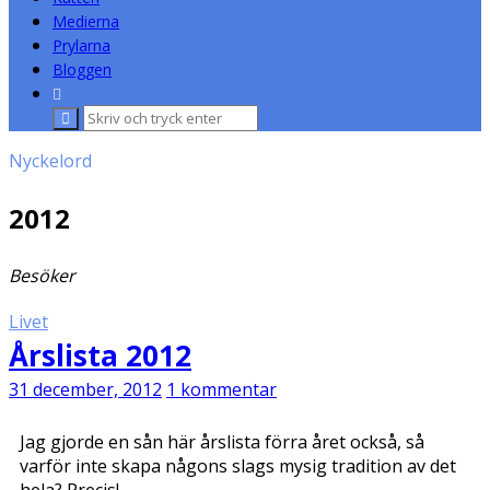
Medierna
Prylarna
Bloggen
Sök
efter:
Nyckelord
2012
Besöker
Livet
Årslista 2012
31 december, 2012
1 kommentar
Jag gjorde en sån här årslista förra året också, så
varför inte skapa någons slags mysig tradition av det
hela? Precis!