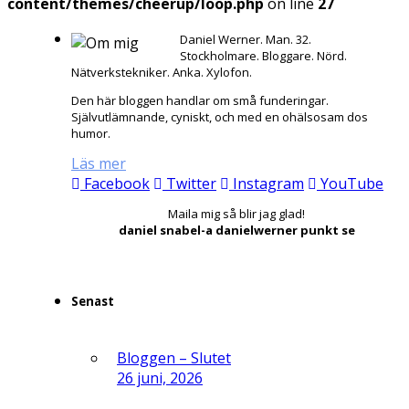
content/themes/cheerup/loop.php
on line
27
Daniel Werner. Man. 32.
Stockholmare. Bloggare. Nörd.
Nätverkstekniker. Anka. Xylofon.
Den här bloggen handlar om små funderingar.
Självutlämnande, cyniskt, och med en ohälsosam dos
humor.
Läs mer
Facebook
Twitter
Instagram
YouTube
Maila mig så blir jag glad!
daniel snabel-a danielwerner punkt se
Senast
Bloggen – Slutet
26 juni, 2026