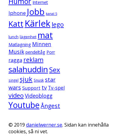
Humor
Internet
Jobb
Iphone
kanal 5
Kärlek
Katt
lego
mat
lunch
lägenhet
Minnen
Matlagning
Musik
pendeltåg
Porr
reklam
ragga
salahuddin
Sex
sjuk
star
singel
Snusk
wars
tv
Support
Tv-spel
video
Videoblogg
Youtube
Ångest
© 2019
danielwerner.se
. Sidan kan innehålla
cookies, så ni vet.