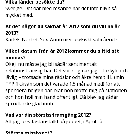
Vilka länder besökte du?
Sverige. Det där med resande har det inte blivit så
mycket med.
Är det något du saknar år 2012 som du vill ha år
2013?
Kärlek. Närhet. Sex. Ännu mer psykiskt välmående.
Vilket datum från år 2012 kommer du alltid att
minnas?
Okej, nu måste jag bli sådär sentimentalt
relationstramsig här. Det var nog när jag – förkyld och
jävlig – trotsade mina rädslor och åkte hem till L (min
TYP flickvän som det varade 1,5 månad med) för att
spendera helgen där. När hon mötte mig på stationen,
och hon höll min hand offentligt. Då blev jag sådär
sprudlande glad inuti.
Vad var din största framgång 2012?
Att jag blev fastanställd på jobbet, i April i år.
Största misstaget?