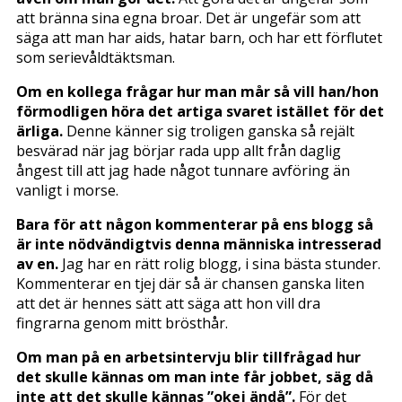
att bränna sina egna broar. Det är ungefär som att
säga att man har aids, hatar barn, och har ett förflutet
som serievåldtäktsman.
Om en kollega frågar hur man mår så vill han/hon
förmodligen höra det artiga svaret istället för det
ärliga.
Denne känner sig troligen ganska så rejält
besvärad när jag börjar rada upp allt från daglig
ångest till att jag hade något tunnare avföring än
vanligt i morse.
Bara för att någon kommenterar på ens blogg så
är inte nödvändigtvis denna människa intresserad
av en.
Jag har en rätt rolig blogg, i sina bästa stunder.
Kommenterar en tjej där så är chansen ganska liten
att det är hennes sätt att säga att hon vill dra
fingrarna genom mitt brösthår.
Om man på en arbetsintervju blir tillfrågad hur
det skulle kännas om man inte får jobbet, säg då
inte att det skulle kännas ”okej ändå”.
För det