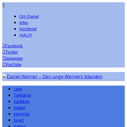
Om Daniel
Arkiv
Nörderiet
HJÄLP!
Facebook
Twitter
Instagram
YouTube
Livet
Tankarna
Kärleken
Jobbet
Hemmet
Sexet
Katten