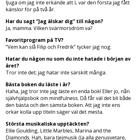
ljuga om jag inte erkände att L var den första jag fått
känslor för på två år.
Har du sagt ”Jag älskar dig” till någon?
Ja, mamma. Vilken svärmorsdröm va?
Favoritprogram på TV?
”Vem kan slå Filip och Fredrik” tycker jag nog.
Hatar du någon nu som du inte hatade i början av
året?
Tror inte det; jag hatar inte särskilt många.
Bästa boken du läste i år?
Haha, jag tror inte jag läste en enda bok! Eller jo, nån
självhjälpsbok om mindfulness. Då får väl det bli både
den bästa och den sämsta boken. Att jag inte ens
orkar kolla upp titeln säger väl det mesta.
Största musikaliska upptäckten?
Ellie Goulding, Little Marbles, Marina and the
Diamonds. Hah, bara tjejmusik (Ja alla genusvetare,