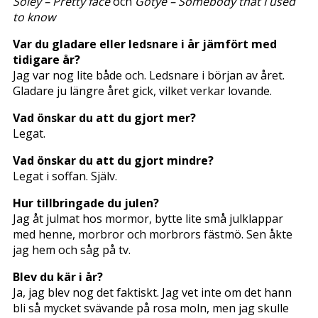
Soley – Pretty face
och
Gotye – Somebody that I used
to know
Var du gladare eller ledsnare i år jämfört med
tidigare år?
Jag var nog lite både och. Ledsnare i början av året.
Gladare ju längre året gick, vilket verkar lovande.
Vad önskar du att du gjort mer?
Legat.
Vad önskar du att du gjort mindre?
Legat i soffan. Själv.
Hur tillbringade du julen?
Jag åt julmat hos mormor, bytte lite små julklappar
med henne, morbror och morbrors fästmö. Sen åkte
jag hem och såg på tv.
Blev du kär i år?
Ja, jag blev nog det faktiskt. Jag vet inte om det hann
bli så mycket svävande på rosa moln, men jag skulle