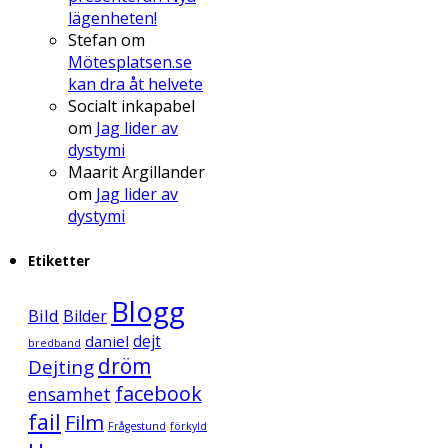
lägenheten!
Stefan
om
Mötesplatsen.se
kan dra åt helvete
Socialt inkapabel
om
Jag lider av
dystymi
Maarit Argillander
om
Jag lider av
dystymi
Etiketter
Blogg
Bild
Bilder
daniel
dejt
bredband
dröm
Dejting
facebook
ensamhet
fail
Film
Frågestund
förkyld