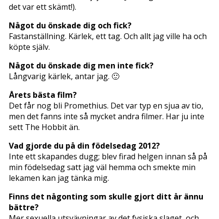
det var ett skämt!).
Något du önskade dig och fick?
Fastanställning. Kärlek, ett tag. Och allt jag ville ha och
köpte själv.
Något du önskade dig men inte fick?
Långvarig kärlek, antar jag. 🙂
Årets bästa film?
Det får nog bli Promethius. Det var typ en sjua av tio,
men det fanns inte så mycket andra filmer. Har ju inte
sett The Hobbit än.
Vad gjorde du på din födelsedag 2012?
Inte ett skapandes dugg; blev firad helgen innan så på
min födelsedag satt jag väl hemma och smekte min
lekamen kan jag tänka mig.
Finns det någonting som skulle gjort ditt år ännu
bättre?
Mer sexuella utsvävningar av det fysiska slaget, och