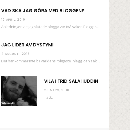
VAD SKA JAG GÖRA MED BLOGGEN?
12 APRIL, 2019
Anledningen att jag slutade blogga var två saker. Bloggaren Daniel skrev ut checkar som personen…
JAG LIDER AV DYSTYMI
4 AUGUSTI, 2016
Det här kommer inte bli världens roligaste inlägg, den saken kan ni räkna med. Det…
VILA I FRID SALAHUDDIN
28 MARS, 2018
Tack.