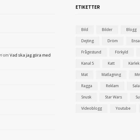
ETIKETTER
Bild
Bilder
Blogg
Dejting
Dröm
Ens
Frågestund
Förkyld
n
om
Vad ska jag göra med
Kanal 5
Katt
Kärlek
Mat
Matlagning
Mi
Ragga
Reklam
Sal
Snusk
Star Wars
Su
Videoblogg
Youtube