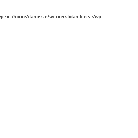
ype in
/home/danierse/wernerslidanden.se/wp-