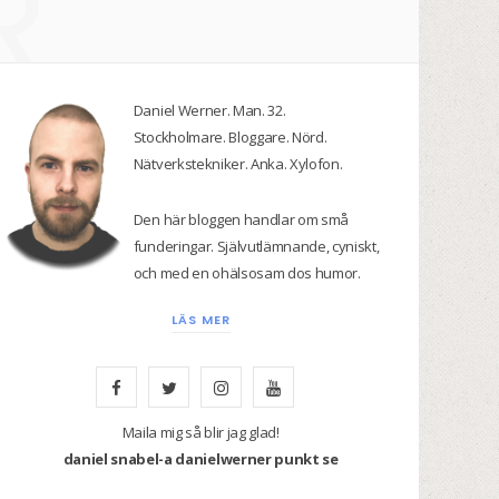
R
Daniel Werner. Man. 32.
Stockholmare. Bloggare. Nörd.
Nätverkstekniker. Anka. Xylofon.
Den här bloggen handlar om små
funderingar. Självutlämnande, cyniskt,
och med en ohälsosam dos humor.
LÄS MER
F
T
I
Y
a
w
n
o
Maila mig så blir jag glad!
daniel snabel-a danielwerner punkt se
c
i
s
u