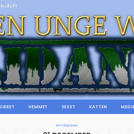
HJÄLP!
OBBET
HEMMET
SEXET
KATTEN
MEDI
NYCKELORD