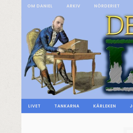
OM DANIEL
ARKIV
NÖRDERIET
LIVET
TANKARNA
KÄRLEKEN
J