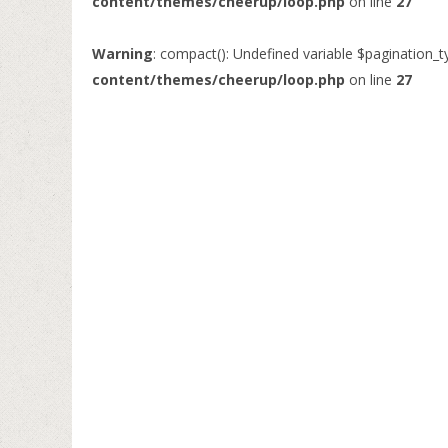
content/themes/cheerup/loop.php
on line
27
Warning
: compact(): Undefined variable $pagination_t
content/themes/cheerup/loop.php
on line
27