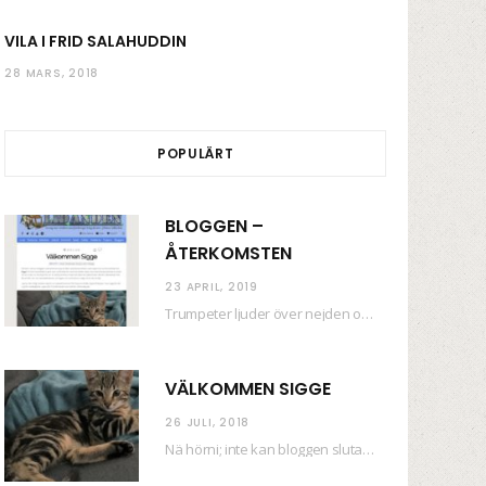
VILA I FRID SALAHUDDIN
28 MARS, 2018
POPULÄRT
BLOGGEN –
ÅTERKOMSTEN
23 APRIL, 2019
Trumpeter ljuder över nejden och konfetti regnar längsmed husfasaderna – FREDEN ÄR HÄR! Eller ahem.…
VÄLKOMMEN SIGGE
26 JULI, 2018
Nä hörni; inte kan bloggen sluta (eftersom jag så sällan uppdaterar skiten) i sånt supermoll.…