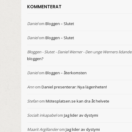
KOMMENTERAT
Daniel
om
Bloggen – Slutet
Daniel
om
Bloggen – Slutet
Bloggen - Slutet - Daniel Werner - Den unge Werners lidande
bloggen?
Daniel
om
Bloggen – återkomsten
Ann
om
Daniel presenterar: Nya lägenheten!
Stefan
om
Mötesplatsen.se kan dra åt helvete
Socialt inkapabel
om
Jag lider av dystymi
Maarit Argillander
om
Jag lider av dystymi