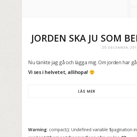
JORDEN SKA JU SOM BE
20 DECEMBER, 201
Nu tänkte jag gå och lägga mig. Om jorden har gått
Vi ses i helvetet, allihopa!
LÄS MER
Warning
: compact(): Undefined variable $pagination i