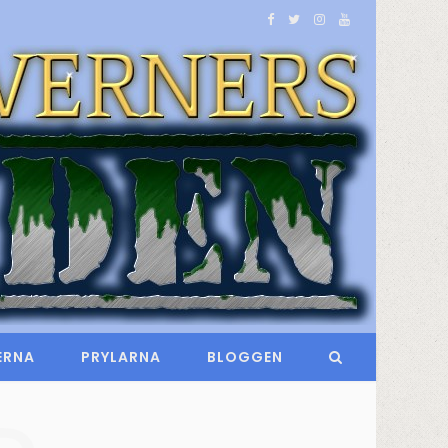
F
T
I
Y
a
w
n
o
c
i
s
u
e
t
t
T
b
t
a
u
o
e
g
b
o
r
r
e
k
a
m
ERNA
PRYLARNA
BLOGGEN