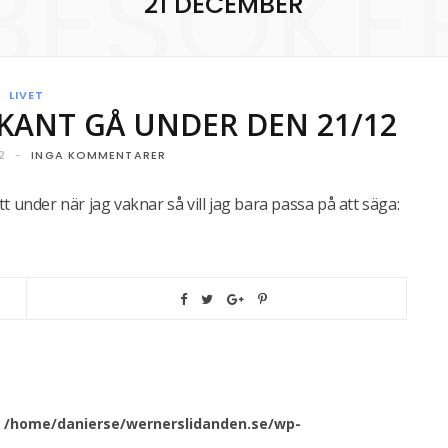
BESÖKE
21 DECEMBER
LIVET
KANT GÅ UNDER DEN 21/12
2
INGA KOMMENTARER
 under när jag vaknar så vill jag bara passa på att säga:
n
/home/danierse/wernerslidanden.se/wp-