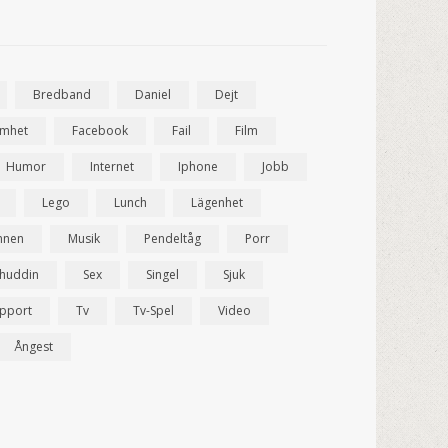
Bredband
Daniel
Dejt
amhet
Facebook
Fail
Film
Humor
Internet
Iphone
Jobb
Lego
Lunch
Lägenhet
nnen
Musik
Pendeltåg
Porr
ahuddin
Sex
Singel
Sjuk
pport
Tv
Tv-Spel
Video
Ångest