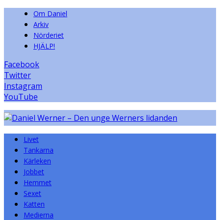
Om Daniel
Arkiv
Nörderiet
HJÄLP!
Facebook
Twitter
Instagram
YouTube
Livet
Tankarna
Kärleken
Jobbet
Hemmet
Sexet
Katten
Medierna