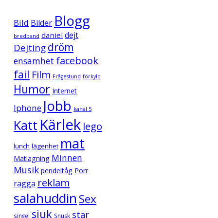
Blogg
Bild
Bilder
daniel
dejt
bredband
dröm
Dejting
facebook
ensamhet
fail
Film
Frågestund
förkyld
Humor
Internet
Jobb
Iphone
kanal 5
Kärlek
Katt
lego
mat
lunch
lägenhet
Minnen
Matlagning
Musik
pendeltåg
Porr
reklam
ragga
salahuddin
Sex
sjuk
star
singel
Snusk