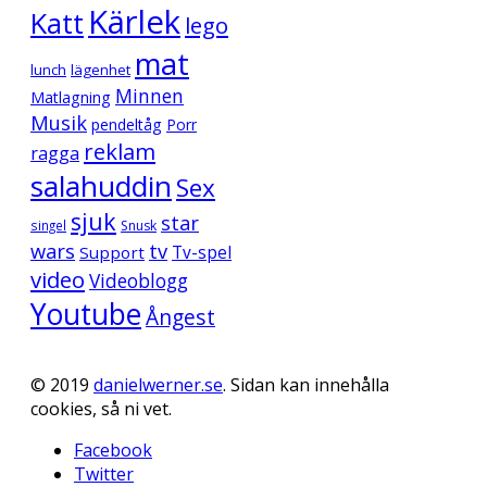
Kärlek
Katt
lego
mat
lunch
lägenhet
Minnen
Matlagning
Musik
pendeltåg
Porr
reklam
ragga
salahuddin
Sex
sjuk
star
singel
Snusk
wars
tv
Support
Tv-spel
video
Videoblogg
Youtube
Ångest
© 2019
danielwerner.se
. Sidan kan innehålla
cookies, så ni vet.
Facebook
Twitter