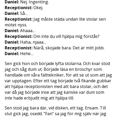
Daniel:
Nej. Ingenting.
Receptionist:
Okej.
Daniel:
Så…
Receptionist:
Jag måste städa undan lite stolar sen
mötet nyss.
Daniel:
Ahaaa…
Receptionist:
Om inte du vill hjälpa mig förstås?
Daniel:
Haha, njaaa…
Receptionist:
Närå, skojade bara. Det är mitt jobb.
Daniel:
Hehe…
Sen gick hon och började lyfta stolarna. Och kvar stod
jag och såg dum ut. Började läsa en broschyr som
handlade om våra fälttekniker, för att se ut som att jag
var upptagen. Efter ett tag började två fikande gubbar
att hjälpa receptionisten med att bära stolar, och det
var då jag började inse att jag kanske var dum som
inte hade erbjudit mig att hjälpa till.
Sen stod jag bara där, vid disken, ett tag. Ensam. Till
slut gick jag, osedd. ”Fan” sa jag för mig själv när jag