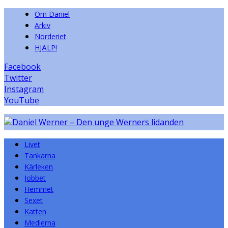
Om Daniel
Arkiv
Nörderiet
HJÄLP!
Facebook
Twitter
Instagram
YouTube
Livet
Tankarna
Kärleken
Jobbet
Hemmet
Sexet
Katten
Medierna