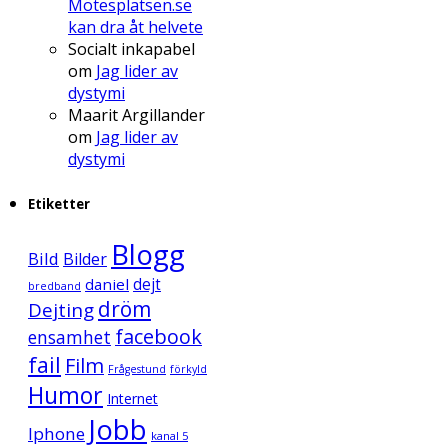
Mötesplatsen.se
kan dra åt helvete
Socialt inkapabel
om
Jag lider av
dystymi
Maarit Argillander
om
Jag lider av
dystymi
Etiketter
Blogg
Bild
Bilder
daniel
dejt
bredband
dröm
Dejting
facebook
ensamhet
fail
Film
Frågestund
förkyld
Humor
Internet
Jobb
Iphone
kanal 5