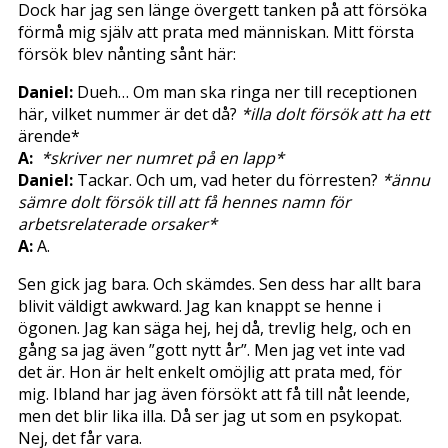
Dock har jag sen länge övergett tanken på att försöka
förmå mig själv att prata med människan. Mitt första
försök blev nånting sånt här:
Daniel:
Dueh… Om man ska ringa ner till receptionen
här, vilket nummer är det då?
*illa dolt försök att ha ett
ärende*
A:
*skriver ner numret på en lapp*
Daniel:
Tackar. Och um, vad heter du förresten?
*ännu
sämre dolt försök till att få hennes namn för
arbetsrelaterade orsaker*
A:
A.
Sen gick jag bara. Och skämdes. Sen dess har allt bara
blivit väldigt awkward. Jag kan knappt se henne i
ögonen. Jag kan säga hej, hej då, trevlig helg, och en
gång sa jag även ”gott nytt år”. Men jag vet inte vad
det är. Hon är helt enkelt omöjlig att prata med, för
mig. Ibland har jag även försökt att få till nåt leende,
men det blir lika illa. Då ser jag ut som en psykopat.
Nej, det får vara.