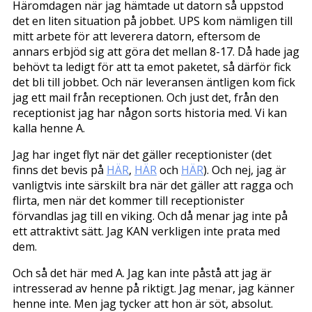
Häromdagen när jag hämtade ut datorn så uppstod
det en liten situation på jobbet. UPS kom nämligen till
mitt arbete för att leverera datorn, eftersom de
annars erbjöd sig att göra det mellan 8-17. Då hade jag
behövt ta ledigt för att ta emot paketet, så därför fick
det bli till jobbet. Och när leveransen äntligen kom fick
jag ett mail från receptionen. Och just det, från den
receptionist jag har någon sorts historia med. Vi kan
kalla henne A.
Jag har inget flyt när det gäller receptionister (det
finns det bevis på
HÄR
,
HÄR
och
HÄR
). Och nej, jag är
vanligtvis inte särskilt bra när det gäller att ragga och
flirta, men när det kommer till receptionister
förvandlas jag till en viking. Och då menar jag inte på
ett attraktivt sätt. Jag KAN verkligen inte prata med
dem.
Och så det här med A. Jag kan inte påstå att jag är
intresserad av henne på riktigt. Jag menar, jag känner
henne inte. Men jag tycker att hon är söt, absolut.