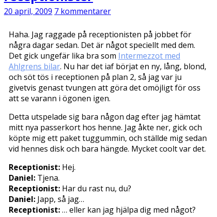
20 april, 2009
7 kommentarer
Haha. Jag raggade på receptionisten på jobbet för
några dagar sedan. Det är något speciellt med dem.
Det gick ungefär lika bra som
Intermezzot med
Ahlgrens bilar
. Nu har det iaf börjat en ny, lång, blond,
och söt tös i receptionen på plan 2, så jag var ju
givetvis genast tvungen att göra det omöjligt för oss
att se varann i ögonen igen.
Detta utspelade sig bara någon dag efter jag hämtat
mitt nya passerkort hos henne. Jag åkte ner, gick och
köpte mig ett paket tuggummin, och ställde mig sedan
vid hennes disk och bara hängde. Mycket coolt var det.
Receptionist:
Hej.
Daniel:
Tjena.
Receptionist:
Har du rast nu, du?
Daniel:
Japp, så jag…
Receptionist:
… eller kan jag hjälpa dig med något?