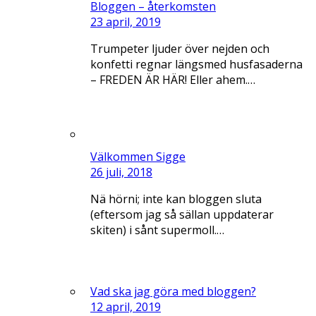
Bloggen – återkomsten
23 april, 2019
Trumpeter ljuder över nejden och
konfetti regnar längsmed husfasaderna
– FREDEN ÄR HÄR! Eller ahem.…
Välkommen Sigge
26 juli, 2018
Nä hörni; inte kan bloggen sluta
(eftersom jag så sällan uppdaterar
skiten) i sånt supermoll.…
Vad ska jag göra med bloggen?
12 april, 2019