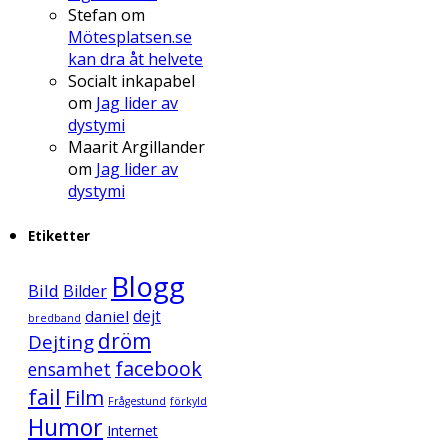
Stefan
om
Mötesplatsen.se
kan dra åt helvete
Socialt inkapabel
om
Jag lider av
dystymi
Maarit Argillander
om
Jag lider av
dystymi
Etiketter
Blogg
Bild
Bilder
daniel
dejt
bredband
dröm
Dejting
facebook
ensamhet
fail
Film
Frågestund
förkyld
Humor
Internet