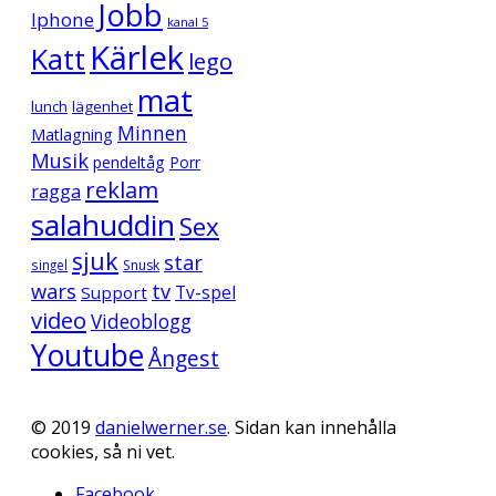
Jobb
Iphone
kanal 5
Kärlek
Katt
lego
mat
lunch
lägenhet
Minnen
Matlagning
Musik
pendeltåg
Porr
reklam
ragga
salahuddin
Sex
sjuk
star
singel
Snusk
wars
tv
Support
Tv-spel
video
Videoblogg
Youtube
Ångest
© 2019
danielwerner.se
. Sidan kan innehålla
cookies, så ni vet.
Facebook