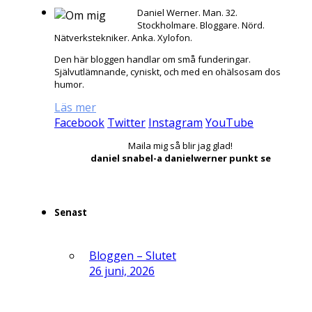
Daniel Werner. Man. 32.
Stockholmare. Bloggare. Nörd.
Nätverkstekniker. Anka. Xylofon.
Den här bloggen handlar om små funderingar.
Självutlämnande, cyniskt, och med en ohälsosam dos
humor.
Läs mer
Facebook
Twitter
Instagram
YouTube
Maila mig så blir jag glad!
daniel snabel-a danielwerner punkt se
Senast
Bloggen – Slutet
26 juni, 2026