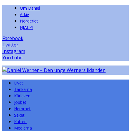
Om Daniel
Arkiv
Nörderiet
HJÄLP!
Facebook
Twitter
Instagram
YouTube
Livet
Tankarna
Kärleken
Jobbet
Hemmet
Sexet
Katten
Medierna