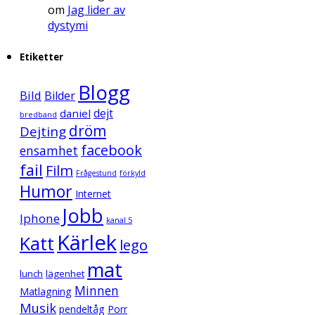
om
Jag lider av
dystymi
Etiketter
Blogg
Bild
Bilder
daniel
dejt
bredband
dröm
Dejting
facebook
ensamhet
fail
Film
Frågestund
förkyld
Humor
Internet
Jobb
Iphone
kanal 5
Kärlek
Katt
lego
mat
lunch
lägenhet
Minnen
Matlagning
Musik
pendeltåg
Porr