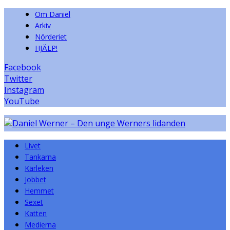
Om Daniel
Arkiv
Nörderiet
HJÄLP!
Facebook
Twitter
Instagram
YouTube
Livet
Tankarna
Kärleken
Jobbet
Hemmet
Sexet
Katten
Medierna