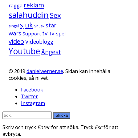
reklam
ragga
salahuddin
Sex
sjuk
star
singel
Snusk
wars
tv
Support
Tv-spel
video
Videoblogg
Youtube
Ångest
© 2019
danielwerner.se
. Sidan kan innehålla
cookies, så ni vet.
Facebook
Twitter
Instagram
Skicka
Skriv och tryck
Enter
för att söka. Tryck
Esc
för att
avbryta.