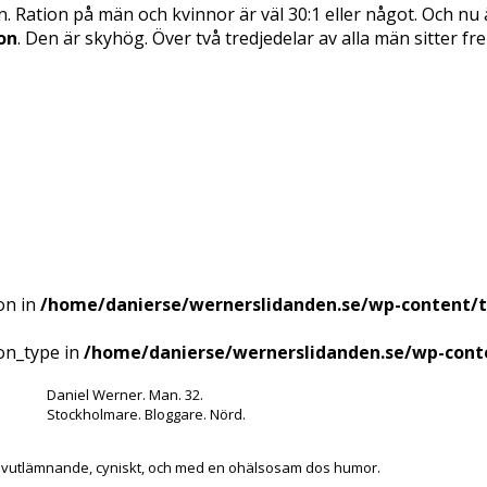
än. Ration på män och kvinnor är väl 30:1 eller något. Och nu
on
. Den är skyhög. Över två tredjedelar av alla män sitter 
on in
/home/danierse/wernerslidanden.se/wp-content/
ion_type in
/home/danierse/wernerslidanden.se/wp-cont
Daniel Werner. Man. 32.
Stockholmare. Bloggare. Nörd.
lvutlämnande, cyniskt, och med en ohälsosam dos humor.