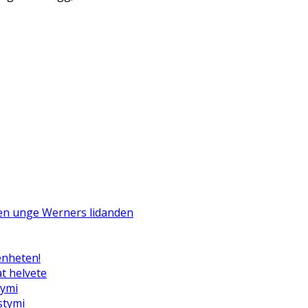
Den unge Werners lidanden
enheten!
t helvete
tymi
ystymi