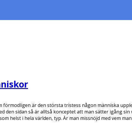
nniskor
förmodligen är den största tristess någon människa upplevt. T
med den sidan så är alltså konceptet att man sätter igång 
om helst i hela världen, typ. Är man missnöjd med vem man fi