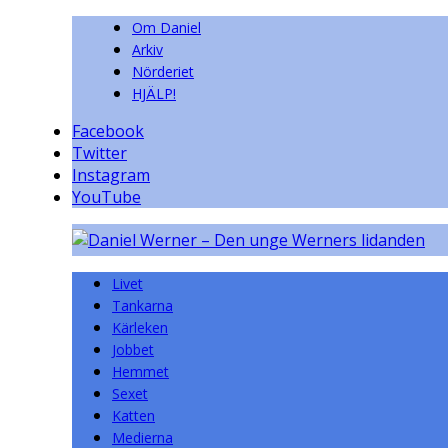
Om Daniel
Arkiv
Nörderiet
HJÄLP!
Facebook
Twitter
Instagram
YouTube
Livet
Tankarna
Kärleken
Jobbet
Hemmet
Sexet
Katten
Medierna