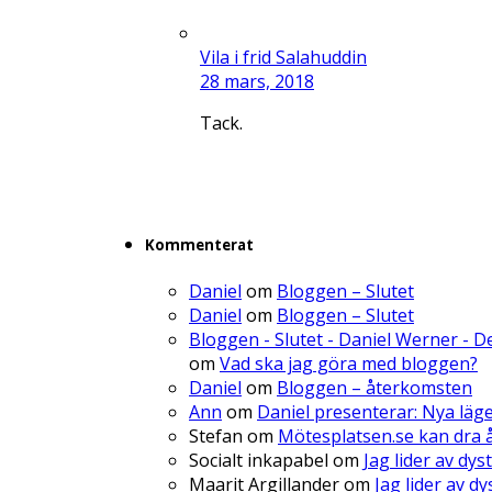
Vila i frid Salahuddin
28 mars, 2018
Tack.
Kommenterat
Daniel
om
Bloggen – Slutet
Daniel
om
Bloggen – Slutet
Bloggen - Slutet - Daniel Werner - 
om
Vad ska jag göra med bloggen?
Daniel
om
Bloggen – återkomsten
Ann
om
Daniel presenterar: Nya läg
Stefan
om
Mötesplatsen.se kan dra å
Socialt inkapabel
om
Jag lider av dys
Maarit Argillander
om
Jag lider av d