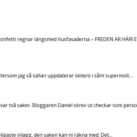
konfetti regnar längsmed husfasaderna – FREDEN ÄR HÄR! E
ftersom jag så sällan uppdaterar skiten) i sånt supermoll.…
 var två saker. Bloggaren Daniel skrev ut checkar som per
oligaste inlägg, den saken kan ni räkna med. Det…