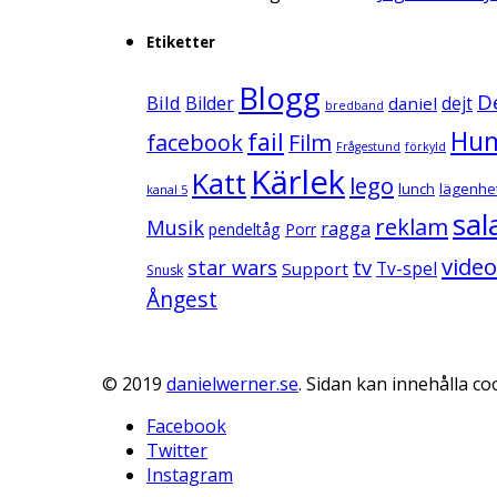
Etiketter
Blogg
D
Bild
Bilder
daniel
dejt
bredband
Hu
fail
facebook
Film
Frågestund
förkyld
Kärlek
Katt
lego
lunch
lägenhe
kanal 5
sal
reklam
Musik
ragga
pendeltåg
Porr
video
star wars
tv
Support
Tv-spel
Snusk
Ångest
© 2019
danielwerner.se
. Sidan kan innehålla coo
Facebook
Twitter
Instagram