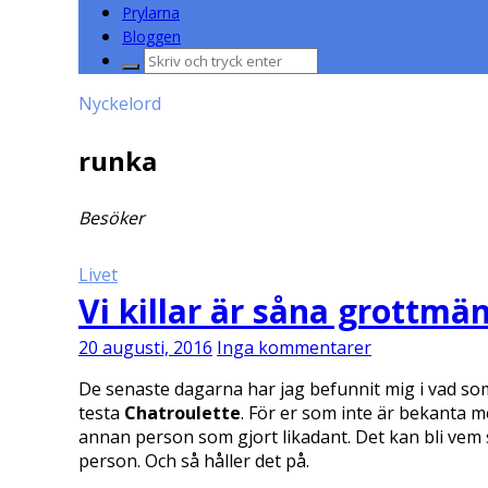
Prylarna
Bloggen
Sök
efter:
Nyckelord
runka
Besöker
Livet
Vi killar är såna grottmä
20 augusti, 2016
Inga kommentarer
De senaste dagarna har jag befunnit mig i vad som 
testa
Chatroulette
. För er som inte är bekanta 
annan person som gjort likadant. Det kan bli vem s
person. Och så håller det på.