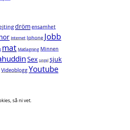
dröm
ejting
ensamhet
Jobb
mor
Iphone
Internet
mat
Minnen
Matlagning
t
ahuddin
Sex
sjuk
singel
Youtube
Videoblogg
kies, så ni vet.