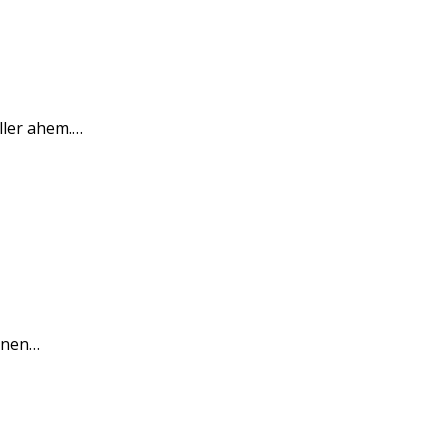
ller ahem.…
sonen…