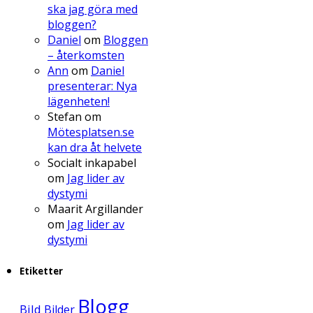
ska jag göra med
bloggen?
Daniel
om
Bloggen
– återkomsten
Ann
om
Daniel
presenterar: Nya
lägenheten!
Stefan
om
Mötesplatsen.se
kan dra åt helvete
Socialt inkapabel
om
Jag lider av
dystymi
Maarit Argillander
om
Jag lider av
dystymi
Etiketter
Blogg
Bild
Bilder