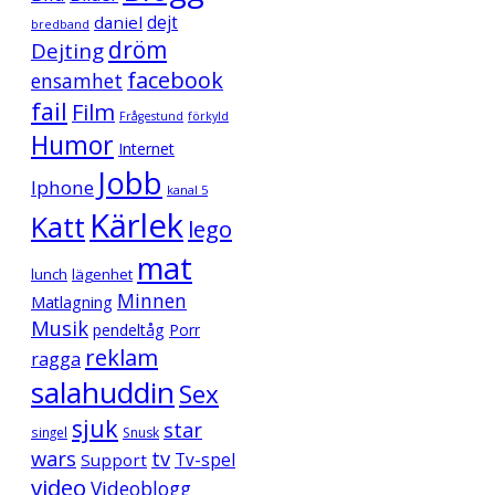
daniel
dejt
bredband
dröm
Dejting
facebook
ensamhet
fail
Film
Frågestund
förkyld
Humor
Internet
Jobb
Iphone
kanal 5
Kärlek
Katt
lego
mat
lunch
lägenhet
Minnen
Matlagning
Musik
pendeltåg
Porr
reklam
ragga
salahuddin
Sex
sjuk
star
singel
Snusk
wars
tv
Support
Tv-spel
video
Videoblogg