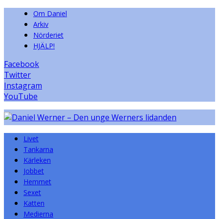
Om Daniel
Arkiv
Nörderiet
HJÄLP!
Facebook
Twitter
Instagram
YouTube
Livet
Tankarna
Kärleken
Jobbet
Hemmet
Sexet
Katten
Medierna