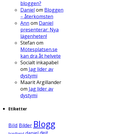
bloggen?
Daniel
om
Bloggen
– återkomsten
Ann
om
Daniel
presenterar: Nya
lägenheten!
Stefan
om
Mötesplatsen.se
kan dra åt helvete
Socialt inkapabel
om
Jag lider av
dystymi
Maarit Argillander
om
Jag lider av
dystymi
Etiketter
Blogg
Bild
Bilder
daniel
dejt
bredband