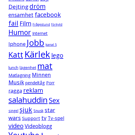
dröm
Dejting
facebook
ensamhet
fail
Film
Frågestund
förkyld
Humor
Internet
Jobb
Iphone
kanal 5
Kärlek
Katt
lego
mat
lunch
lägenhet
Minnen
Matlagning
Musik
pendeltåg
Porr
reklam
ragga
salahuddin
Sex
sjuk
star
singel
Snusk
wars
tv
Support
Tv-spel
video
Videoblogg