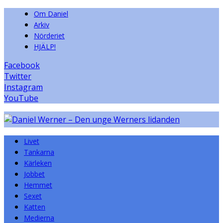
Om Daniel
Arkiv
Nörderiet
HJÄLP!
Facebook
Twitter
Instagram
YouTube
Livet
Tankarna
Kärleken
Jobbet
Hemmet
Sexet
Katten
Medierna