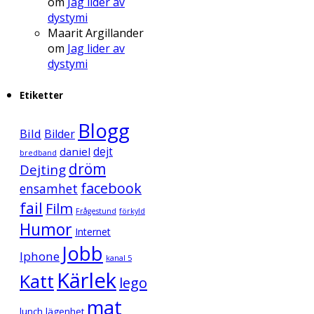
om
Jag lider av
dystymi
Maarit Argillander
om
Jag lider av
dystymi
Etiketter
Blogg
Bild
Bilder
daniel
dejt
bredband
dröm
Dejting
facebook
ensamhet
fail
Film
Frågestund
förkyld
Humor
Internet
Jobb
Iphone
kanal 5
Kärlek
Katt
lego
mat
lunch
lägenhet