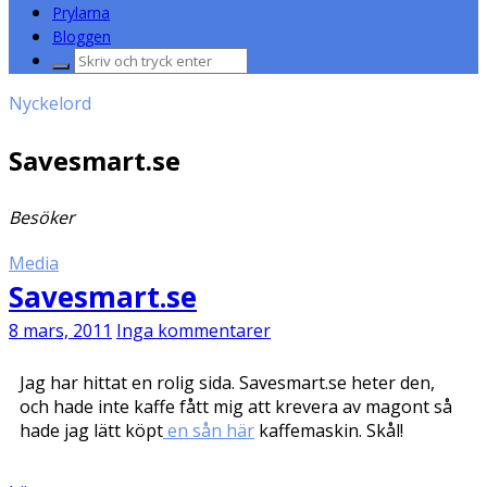
Prylarna
Bloggen
Sök
efter:
Nyckelord
Savesmart.se
Besöker
Media
Savesmart.se
8 mars, 2011
Inga kommentarer
Jag har hittat en rolig sida. Savesmart.se heter den,
och hade inte kaffe fått mig att krevera av magont så
hade jag lätt köpt
en sån här
kaffemaskin. Skål!