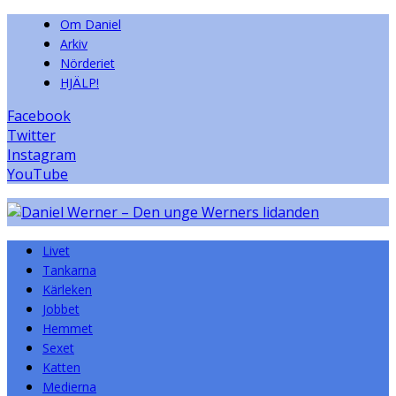
Om Daniel
Arkiv
Nörderiet
HJÄLP!
Facebook
Twitter
Instagram
YouTube
Livet
Tankarna
Kärleken
Jobbet
Hemmet
Sexet
Katten
Medierna