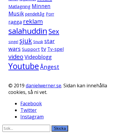
Minnen
Matlagning
Musik
pendeltåg
Porr
reklam
ragga
salahuddin
Sex
sjuk
star
singel
Snusk
wars
tv
Support
Tv-spel
video
Videoblogg
Youtube
Ångest
© 2019
danielwerner.se
. Sidan kan innehålla
cookies, så ni vet.
Facebook
Twitter
Instagram
Skicka