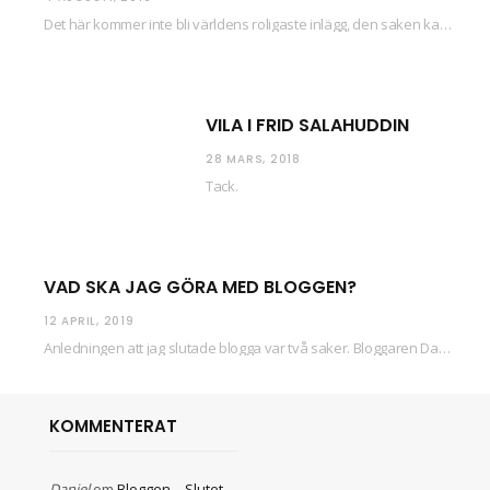
Det här kommer inte bli världens roligaste inlägg, den saken kan ni räkna med. Det…
VILA I FRID SALAHUDDIN
28 MARS, 2018
Tack.
VAD SKA JAG GÖRA MED BLOGGEN?
12 APRIL, 2019
Anledningen att jag slutade blogga var två saker. Bloggaren Daniel skrev ut checkar som personen…
KOMMENTERAT
Daniel
om
Bloggen – Slutet