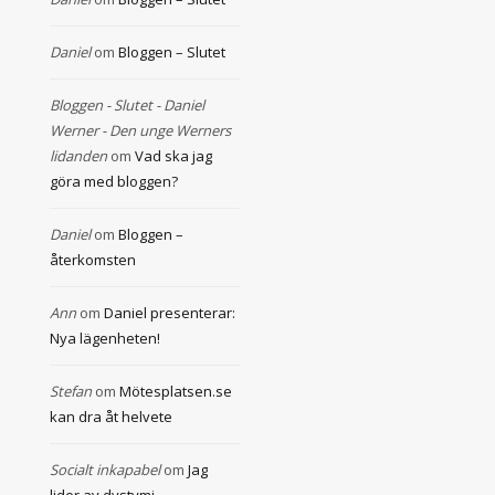
Daniel
om
Bloggen – Slutet
Bloggen - Slutet - Daniel
Werner - Den unge Werners
lidanden
om
Vad ska jag
göra med bloggen?
Daniel
om
Bloggen –
återkomsten
Ann
om
Daniel presenterar:
Nya lägenheten!
Stefan
om
Mötesplatsen.se
kan dra åt helvete
Socialt inkapabel
om
Jag
lider av dystymi