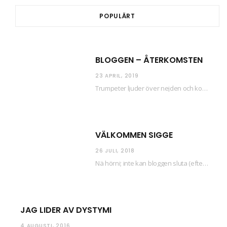
POPULÄRT
BLOGGEN – ÅTERKOMSTEN
23 APRIL, 2019
Trumpeter ljuder över nejden och konfetti regnar längsmed husfasaderna – FREDEN ÄR HÄR! Eller ahem.…
VÄLKOMMEN SIGGE
26 JULI, 2018
Nä hörni; inte kan bloggen sluta (eftersom jag så sällan uppdaterar skiten) i sånt supermoll.…
JAG LIDER AV DYSTYMI
4 AUGUSTI, 2016