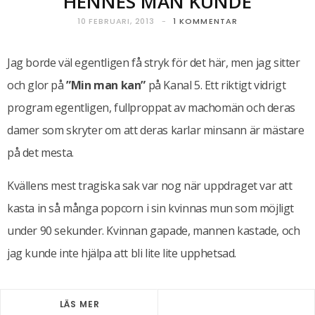
HENNES MAN KUNDE
10 FEBRUARI, 2013
1 KOMMENTAR
Jag borde väl egentligen få stryk för det här, men jag sitter
och glor på
”Min man kan”
på Kanal 5. Ett riktigt vidrigt
program egentligen, fullproppat av machomän och deras
damer som skryter om att deras karlar minsann är mästare
på det mesta.
Kvällens mest tragiska sak var nog när uppdraget var att
kasta in så många popcorn i sin kvinnas mun som möjligt
under 90 sekunder. Kvinnan gapade, mannen kastade, och
jag kunde inte hjälpa att bli lite lite upphetsad.
LÄS MER