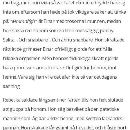
med sig, men huruvida så var fallet eller inte brydde han sig
inte om, eftersom han hade på tok viktigare saker att tänka
på.
”Mmmnffgh”
lät Einar med trosorna i munnen, medan
hon sakta red honom som en liten rödskäggig ponny.
Sakta… Och snabbare… Och ännu snabbare. Hon skrattade
rått åt de grimaser Einar ofrivilligt gjorde för att hålla
tillbaka orgasmen. Men hennes flickaktiga skratt gjorde
bara processen ännu kortare. Det gick för honom, inuti
henne. Vare sig han ville det eller inte så var det dagens
sanning.
Rebecka saktade långsamt ner farten tills hon helt slutade
att guppa på honom. Hon såg besviket på den patetiske
mannen som låg där under henne, med svetten lackandes i
pannan. Hon skakade långsamt på huvudet, och blåste bort