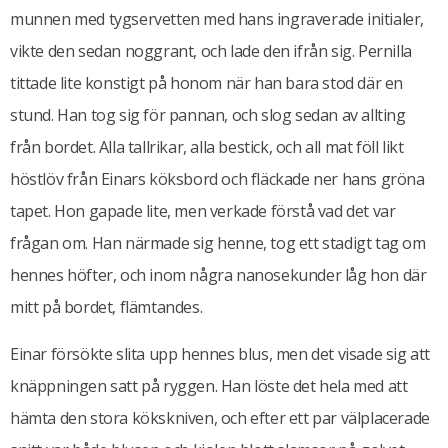
munnen med tygservetten med hans ingraverade initialer,
vikte den sedan noggrant, och lade den ifrån sig. Pernilla
tittade lite konstigt på honom när han bara stod där en
stund. Han tog sig för pannan, och slog sedan av allting
från bordet. Alla tallrikar, alla bestick, och all mat föll likt
höstlöv från Einars köksbord och fläckade ner hans gröna
tapet. Hon gapade lite, men verkade förstå vad det var
frågan om. Han närmade sig henne, tog ett stadigt tag om
hennes höfter, och inom några nanosekunder låg hon där
mitt på bordet, flämtandes.
Einar försökte slita upp hennes blus, men det visade sig att
knäppningen satt på ryggen. Han löste det hela med att
hämta den stora kökskniven, och efter ett par välplacerade