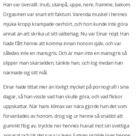
Han var överallt. Inuti, utanpå, uppe, nere, framme, bakom.
Orgasmen var snart ett faktum. Varenda muskel i hennes
mjuka kropp krampade oerhört, och hon kunde inte göra
annat än att skrika ut sitt välbehag. Nu var Einar nöjd. Han
hade fått henne att komma innan honom själv, och var
således inte en mansgris. Och är man inte en mansgris så
slipper man skärselden, tänkte han, och log medan han
närmade sig sitt mål.
Einar hade tittat mer än lovligt mycket på pornografi i sina
dagar, så han visste vad han skulle göra, och vad flickor
uppskattar. När hans klimax var nära gjorde han det som
förväntades av honom, drog sig ur henne så snabbt att
gummit flög av, tryckte ner hennes huvud mot sin svettiga
apparat och lät det susa i säven. Satsen sköljde över henne