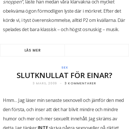
snoppen”
, läste han medan våra klarvakna och mycket
obekväma ögon förmodligen lyste där i mörkret. Efter det
körde vi, i tyst överenskommelse, alltid P2 om kvällarna. Där
spelades det bara klassisk – och högst osnuskig – musik.
LÄS MER
SEX
SLUTKNULLAT FÖR EINAR?
3 MARS, 2009
3 KOMMENTARER
Hmm… Jag läser min senaste sexnovell och jämför den med
den första, och inser att det har blivit mindre och mindre
humor och mer och mer sexuellt innehåll. Jag skräms av
detta. Jag tänker
INTE
skriva några sexnoveller på riktigt,