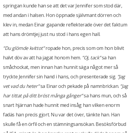
springan kunde han se att det var Jennifer som stod där,
med andan i halsen. Hon öppnade självmant dörren och
klev in, medan Einar gapande reflekterade över det faktum
att hans drömtjej just nu stod i hans egen hall.
”Du glömde kvittot”
ropade hon, precis som om hon blivit
halvt döv av att ha jagat honom hem.
”Oj, tack”
sa han
småchockat, men innan han hunnit säga något mer så
tryckte Jennifer sin hand i hans, och presenterade sig.
”Jag
vet vad du heter”
sa Einar och pekade på namnbrickan.
”Jag
har tittat på ditt bröst många gånger”
sa hans mun, och så
snart hjärnan hade hunnit med insåg han vilken enorm
fadäs han precis gjort. Nu var det över, tänkte han. Han
skulle få en örfil och en stämningsansökan. Besöksförbud