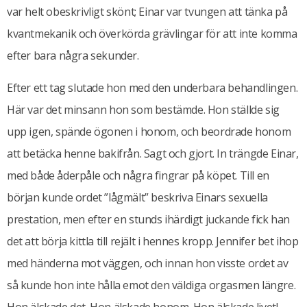
var helt obeskrivligt skönt; Einar var tvungen att tänka på
kvantmekanik och överkörda grävlingar för att inte komma
efter bara några sekunder.
Efter ett tag slutade hon med den underbara behandlingen.
Här var det minsann hon som bestämde. Hon ställde sig
upp igen, spände ögonen i honom, och beordrade honom
att betäcka henne bakifrån. Sagt och gjort. In trängde Einar,
med både åderpåle och några fingrar på köpet. Till en
början kunde ordet ”lågmält” beskriva Einars sexuella
prestation, men efter en stunds ihärdigt juckande fick han
det att börja kittla till rejält i hennes kropp. Jennifer bet ihop
med händerna mot väggen, och innan hon visste ordet av
så kunde hon inte hålla emot den väldiga orgasmen längre.