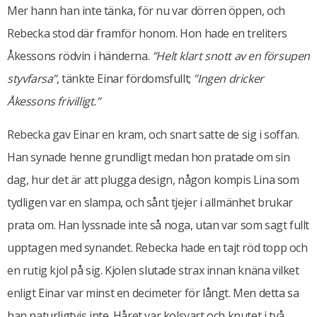
Mer hann han inte tänka, för nu var dörren öppen, och
Rebecka stod där framför honom. Hon hade en treliters
Åkessons rödvin i händerna.
”Helt klart snott av en försupen
styvfarsa”
, tänkte Einar fördomsfullt;
”Ingen dricker
Åkessons frivilligt.”
Rebecka gav Einar en kram, och snart satte de sig i soffan.
Han synade henne grundligt medan hon pratade om sin
dag, hur det är att plugga design, någon kompis Lina som
tydligen var en slampa, och sånt tjejer i allmänhet brukar
prata om. Han lyssnade inte så noga, utan var som sagt fullt
upptagen med synandet. Rebecka hade en tajt röd topp och
en rutig kjol på sig. Kjolen slutade strax innan knäna vilket
enligt Einar var minst en decimeter för långt. Men detta sa
han naturligtvis inte. Håret var kolsvart och knutet i två