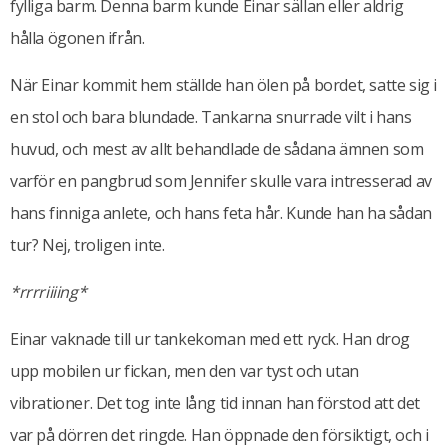
fylliga barm. Denna barm kunde Einar sällan eller aldrig
hålla ögonen ifrån.
När Einar kommit hem ställde han ölen på bordet, satte sig i
en stol och bara blundade. Tankarna snurrade vilt i hans
huvud, och mest av allt behandlade de sådana ämnen som
varför en pangbrud som Jennifer skulle vara intresserad av
hans finniga anlete, och hans feta hår. Kunde han ha sådan
tur? Nej, troligen inte.
*rrrriiiing*
Einar vaknade till ur tankekoman med ett ryck. Han drog
upp mobilen ur fickan, men den var tyst och utan
vibrationer. Det tog inte lång tid innan han förstod att det
var på dörren det ringde. Han öppnade den försiktigt, och i