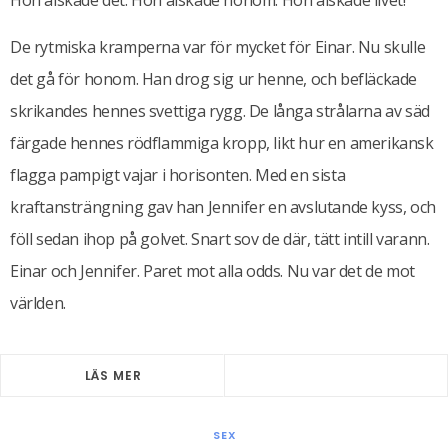
Hon älskade det. Hon älskade honom. Hon älskade livet!
De rytmiska kramperna var för mycket för Einar. Nu skulle
det gå för honom. Han drog sig ur henne, och befläckade
skrikandes hennes svettiga rygg. De långa strålarna av säd
färgade hennes rödflammiga kropp, likt hur en amerikansk
flagga pampigt vajar i horisonten. Med en sista
kraftansträngning gav han Jennifer en avslutande kyss, och
föll sedan ihop på golvet. Snart sov de där, tätt intill varann.
Einar och Jennifer. Paret mot alla odds. Nu var det de mot
världen.
LÄS MER
SEX