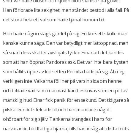
snitt var både blusen och kjolen blott slamsor på golvet.
Han förlorade lite sexighet, men ståndet bestod i alla fall. På
det stora hela ett val som hade tjänat honom tid.
Hon hade någon slags gördel på sig. En korsett skulle man
kanske kunna säga. Den var betydligt mer lättöppnad, men
så snart dess skatter avslöjats tyckte Einar att det kändes
som att han öppnat Pandoras ask. Det var inte bara bysten
som hållits uppe av korsetten Pernilla hade på sig. Åh nej,
verkligen inte. Valkarna föll ner på varsin sida om henne,
och bildade vad som i närmast kan beskrivas som en pöl av
mänsklig hud. Einar fick panik för en sekund. Det tidigare så
pilska leendet stelnade till och han mumlade något
ohörbart för sig själv. Tankarna trängdes i hans för
närvarande blodfattiga hjärna, tills han insåg att detta trots