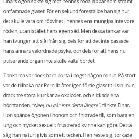
Einars ögon sökte sig mot hennes röda läppar som stramt
omfamnade glaset. För en sekund föreställde han sig hur
det skulle vara om rödvinet i hennes ena mungipa inte vore
rödvin, utan istället hans egen säd. Men dessa tankar var
han tvungen att slå ifrån sig, dels för att det inte passade
hans annars välordnade psyke, och dels för att hans nu
pulserande organ inte skulle välta bordet.
Tankarna var dock bara borta i högst någon minut. På stört
var de tillbaka när Pernilla åter igen förde glaset till sin mun,
drack tre stora klunkar av oxblodet, och slickade ena
hörntanden.
”Neej, nu går inte detta längre”
, tänkte Einar.
Hon spände ögonen i honom och fnittrade till, som bara en
ung och mycket sexuellt frustrerad kvinna kan göra. Detta
såg han naturligtvis som ett tecken. Han reste sig, torkade