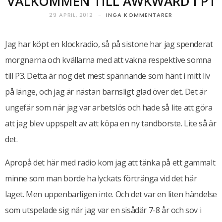
VÄLKOMMEN TILL AWKWARD I P1
29 APRIL, 2012
INGA KOMMENTARER
Jag har köpt en klockradio, så på sistone har jag spenderat
morgnarna och kvällarna med att vakna respektive somna
till P3. Detta är nog det mest spännande som hänt i mitt liv
på länge, och jag är nästan barnsligt glad över det. Det är
ungefär som när jag var arbetslös och hade så lite att göra
att jag blev uppspelt av att köpa en ny tandborste. Lite så är
det.
Apropå det här med radio kom jag att tänka på ett gammalt
minne som man borde ha lyckats förtränga vid det här
laget. Men uppenbarligen inte. Och det var en liten händelse
som utspelade sig när jag var en sisådär 7-8 år och sov i