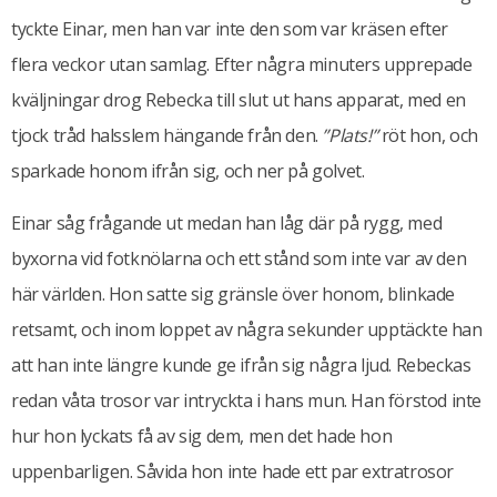
tyckte Einar, men han var inte den som var kräsen efter
flera veckor utan samlag. Efter några minuters upprepade
kväljningar drog Rebecka till slut ut hans apparat, med en
tjock tråd halsslem hängande från den.
”Plats!”
röt hon, och
sparkade honom ifrån sig, och ner på golvet.
Einar såg frågande ut medan han låg där på rygg, med
byxorna vid fotknölarna och ett stånd som inte var av den
här världen. Hon satte sig gränsle över honom, blinkade
retsamt, och inom loppet av några sekunder upptäckte han
att han inte längre kunde ge ifrån sig några ljud. Rebeckas
redan våta trosor var intryckta i hans mun. Han förstod inte
hur hon lyckats få av sig dem, men det hade hon
uppenbarligen. Såvida hon inte hade ett par extratrosor