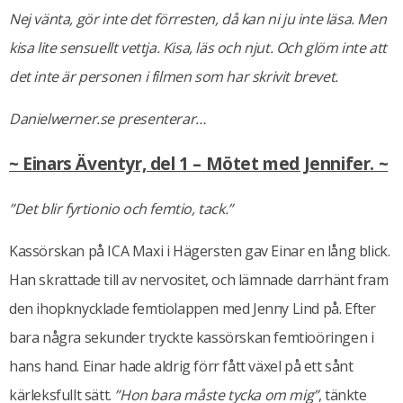
Nej vänta, gör inte det förresten, då kan ni ju inte läsa. Men
kisa lite sensuellt vettja. Kisa, läs och njut. Och glöm inte att
det inte är personen i filmen som har skrivit brevet.
Danielwerner.se presenterar…
~ Einars Äventyr, del 1 – Mötet med Jennifer. ~
”Det blir fyrtionio och femtio, tack.”
Kassörskan på ICA Maxi i Hägersten gav Einar en lång blick.
Han skrattade till av nervositet, och lämnade darrhänt fram
den ihopknycklade femtiolappen med Jenny Lind på. Efter
bara några sekunder tryckte kassörskan femtioöringen i
hans hand. Einar hade aldrig förr fått växel på ett sånt
kärleksfullt sätt.
”Hon bara måste tycka om mig”
, tänkte