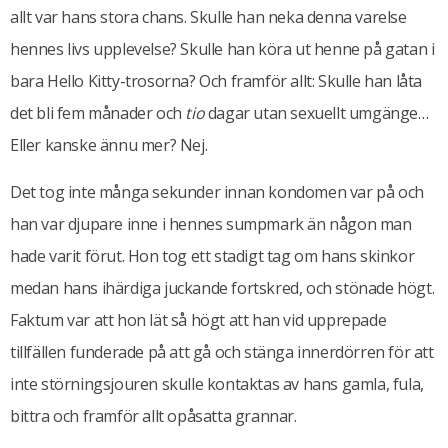
allt var hans stora chans. Skulle han neka denna varelse
hennes livs upplevelse? Skulle han köra ut henne på gatan i
bara Hello Kitty-trosorna? Och framför allt: Skulle han låta
det bli fem månader och
tio
dagar utan sexuellt umgänge…
Eller kanske ännu mer? Nej.
Det tog inte många sekunder innan kondomen var på och
han var djupare inne i hennes sumpmark än någon man
hade varit förut. Hon tog ett stadigt tag om hans skinkor
medan hans ihärdiga juckande fortskred, och stönade högt.
Faktum var att hon lät så högt att han vid upprepade
tillfällen funderade på att gå och stänga innerdörren för att
inte störningsjouren skulle kontaktas av hans gamla, fula,
bittra och framför allt opåsatta grannar.