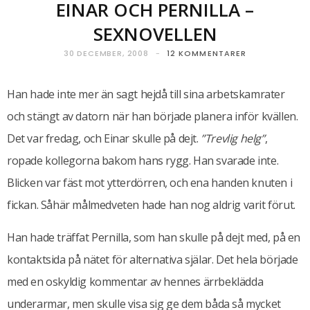
EINAR OCH PERNILLA –
SEXNOVELLEN
30 DECEMBER, 2008
12 KOMMENTARER
Han hade inte mer än sagt hejdå till sina arbetskamrater
och stängt av datorn när han började planera inför kvällen.
Det var fredag, och Einar skulle på dejt.
”Trevlig helg”
,
ropade kollegorna bakom hans rygg. Han svarade inte.
Blicken var fäst mot ytterdörren, och ena handen knuten i
fickan. Såhär målmedveten hade han nog aldrig varit förut.
Han hade träffat Pernilla, som han skulle på dejt med, på en
kontaktsida på nätet för alternativa själar. Det hela började
med en oskyldig kommentar av hennes ärrbeklädda
underarmar, men skulle visa sig ge dem båda så mycket