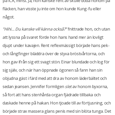
på ICA, minst. Ja, hon kanske rent av skulle döda honom på
fläcken, han visste ju inte om hon kunde Kung-fu eller
något.
”Hihi… Du kanske vill känna också?”
fnittrade hon, och utan
att lyssna på svaret förde hon hans hand mer än lovligt
djupt under kavajen. Rent reflexmässigt började hans pek-
och långfinger bläddra över de styva bröstvårtorna, och
hon gav ifrån sig ett svagt stön. Einar blundade och log för
sig själv, och när han öppnade ögonen så fann han sin
objudna gäst i färd med att dra av honom läderbältet och
sedan jeansen. Jennifer formligen
slet
av honom byxorna,
så fort att hans stenhårda organ fjädrade tillbaka och
daskade henne på hakan. Hon tjoade till av förtjusning, och
började strax massera glans penis med sin blöta tunga. Det