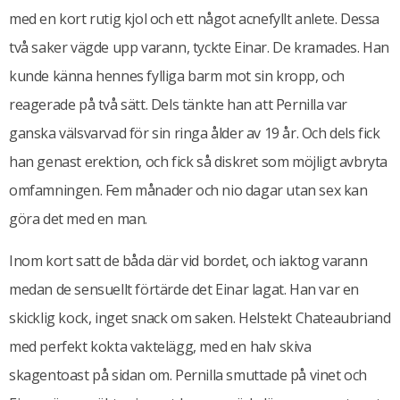
med en kort rutig kjol och ett något acnefyllt anlete. Dessa
två saker vägde upp varann, tyckte Einar. De kramades. Han
kunde känna hennes fylliga barm mot sin kropp, och
reagerade på två sätt. Dels tänkte han att Pernilla var
ganska välsvarvad för sin ringa ålder av 19 år. Och dels fick
han genast erektion, och fick så diskret som möjligt avbryta
omfamningen. Fem månader och nio dagar utan sex kan
göra det med en man.
Inom kort satt de båda där vid bordet, och iaktog varann
medan de sensuellt förtärde det Einar lagat. Han var en
skicklig kock, inget snack om saken. Helstekt Chateaubriand
med perfekt kokta vaktelägg, med en halv skiva
skagentoast på sidan om. Pernilla smuttade på vinet och