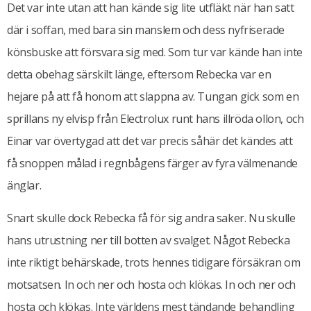
Det var inte utan att han kände sig lite utfläkt när han satt
där i soffan, med bara sin manslem och dess nyfriserade
könsbuske att försvara sig med. Som tur var kände han inte
detta obehag särskilt länge, eftersom Rebecka var en
hejare på att få honom att slappna av. Tungan gick som en
sprillans ny elvisp från Electrolux runt hans illröda ollon, och
Einar var övertygad att det var precis såhär det kändes att
få snoppen målad i regnbågens färger av fyra välmenande
änglar.
Snart skulle dock Rebecka få för sig andra saker. Nu skulle
hans utrustning ner till botten av svalget. Något Rebecka
inte riktigt behärskade, trots hennes tidigare försäkran om
motsatsen. In och ner och hosta och klökas. In och ner och
hosta och klökas. Inte världens mest tändande behandling