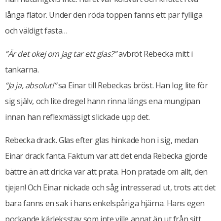
långa flätor. Under den röda toppen fanns ett par fylliga
och väldigt fasta…
”Är det okej om jag tar ett glas?”
avbröt Rebecka mitt i
tankarna.
”Ja ja, absolut!”
sa Einar till Rebeckas bröst. Han log lite för
sig själv, och lite dregel hann rinna längs ena mungipan
innan han reflexmässigt slickade upp det.
Rebecka drack. Glas efter glas hinkade hon i sig, medan
Einar drack fanta. Faktum var att det enda Rebecka gjorde
bättre än att dricka var att prata. Hon pratade om allt, den
tjejen! Och Einar nickade och såg intresserad ut, trots att det
bara fanns en sak i hans enkelspåriga hjärna. Hans egen
pockande kärleksstav som inte ville annat än ut från sitt