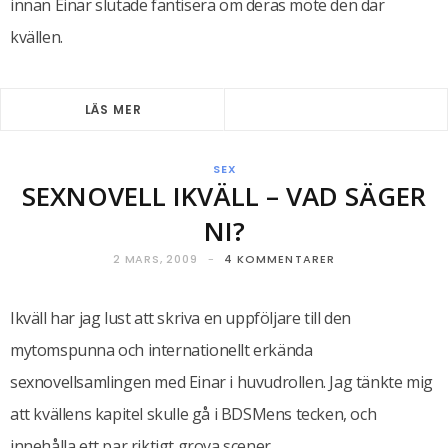
innan Einar slutade fantisera om deras möte den där
kvällen.
LÄS MER
SEX
SEXNOVELL IKVÄLL – VAD SÄGER
NI?
2 MARS, 2009
4 KOMMENTARER
Ikväll har jag lust att skriva en uppföljare till den
mytomspunna och internationellt erkända
sexnovellsamlingen med Einar i huvudrollen. Jag tänkte mig
att kvällens kapitel skulle gå i BDSMens tecken, och
innehålla ett par riktigt grova scener.