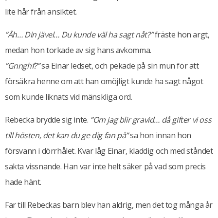
lite hår från ansiktet.
”Åh… Din jävel… Du kunde väl ha sagt nåt?”
fräste hon argt,
medan hon torkade av sig hans avkomma.
”Gnnghf?”
sa Einar ledset, och pekade på sin mun för att
försäkra henne om att han omöjligt kunde ha sagt något
som kunde liknats vid mänskliga ord.
Rebecka brydde sig inte.
”Om jag blir gravid… då gifter vi oss
till hösten, det kan du ge dig fan på”
sa hon innan hon
försvann i dörrhålet. Kvar låg Einar, kladdig och med ståndet
sakta vissnande. Han var inte helt säker på vad som precis
hade hänt.
Far till Rebeckas barn blev han aldrig, men det tog många år