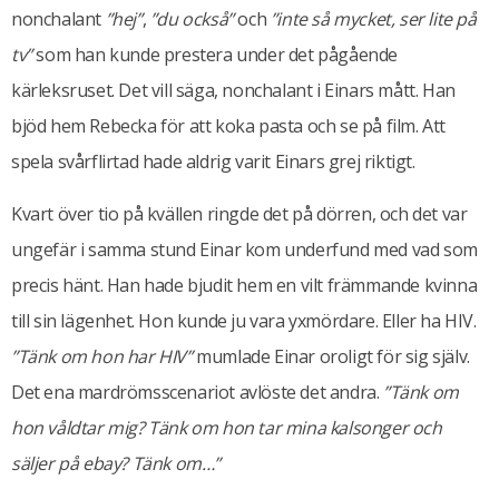
nonchalant
”hej”
,
”du också”
och
”inte så mycket, ser lite på
tv”
som han kunde prestera under det pågående
kärleksruset. Det vill säga, nonchalant i Einars mått. Han
bjöd hem Rebecka för att koka pasta och se på film. Att
spela svårflirtad hade aldrig varit Einars grej riktigt.
Kvart över tio på kvällen ringde det på dörren, och det var
ungefär i samma stund Einar kom underfund med vad som
precis hänt. Han hade bjudit hem en vilt främmande kvinna
till sin lägenhet. Hon kunde ju vara yxmördare. Eller ha HIV.
”Tänk om hon har HIV”
mumlade Einar oroligt för sig själv.
Det ena mardrömsscenariot avlöste det andra.
”Tänk om
hon våldtar mig? Tänk om hon tar mina kalsonger och
säljer på ebay? Tänk om…”