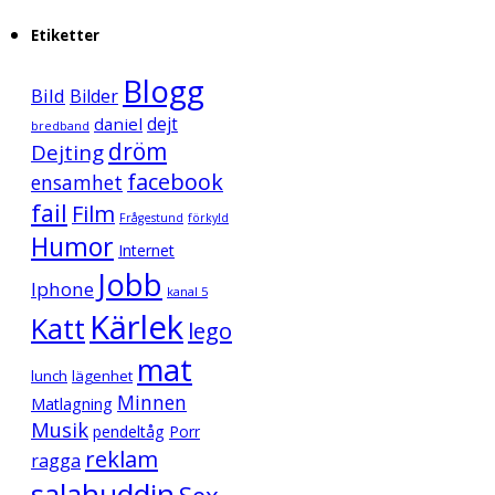
Etiketter
Blogg
Bild
Bilder
daniel
dejt
bredband
dröm
Dejting
facebook
ensamhet
fail
Film
Frågestund
förkyld
Humor
Internet
Jobb
Iphone
kanal 5
Kärlek
Katt
lego
mat
lunch
lägenhet
Minnen
Matlagning
Musik
pendeltåg
Porr
reklam
ragga
salahuddin