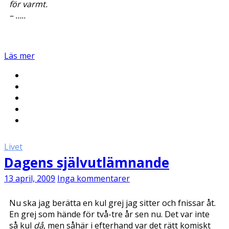
för varmt.
– …..
Läs mer
Livet
Dagens självutlämnande
13 april, 2009
Inga kommentarer
Nu ska jag berätta en kul grej jag sitter och fnissar åt.
En grej som hände för två-tre år sen nu. Det var inte
så kul
då
, men såhär i efterhand var det rätt komiskt