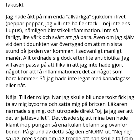
faktiskt.
Jag hade åkt på min enda ”allvarliga” sjukdom i livet
(peppar peppar, jag vill inte ha fler tack – nej inte ens
Lupus), nämligen bitestikelinflammation. Inte så
farligt, lite värk och svårt att gå bara. Även om jag själv
vid den tidpunkten var övertygad om att min sista
stund på jorden var kommen, i sedvanligt manligt
manér. Allt ordnade sig dock efter lite antibiotika. Jag
vill även passa på att flika in att jag inte hade gjort
något för att få inflammationen; det är något som
bara kommer. Så jag hade inte legat med kanadagäss
eller nåt.
Nåja. Till det roliga. När jag skulle bli undersökt fick jag
ta av mig byxorna och sätta mig på britsen. Läkaren
närmade sig mig, och utropade direkt ”oj, ja jag ser att
det är jättesvullet!”. Det visade sig att mina ben hade
klämt ihop pungen så ena kulan befann sig ovanför
benen. På grund av detta såg den ENORM ut. ”Nej nej”
sa jag, precis som om jag trodde att han skulle ta fram