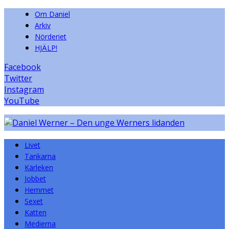
Om Daniel
Arkiv
Nörderiet
HJÄLP!
Facebook
Twitter
Instagram
YouTube
Livet
Tankarna
Kärleken
Jobbet
Hemmet
Sexet
Katten
Medierna