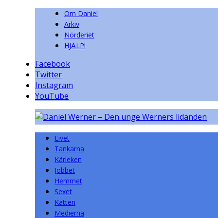
Om Daniel
Arkiv
Nörderiet
HJÄLP!
Facebook
Twitter
Instagram
YouTube
Livet
Tankarna
Kärleken
Jobbet
Hemmet
Sexet
Katten
Medierna