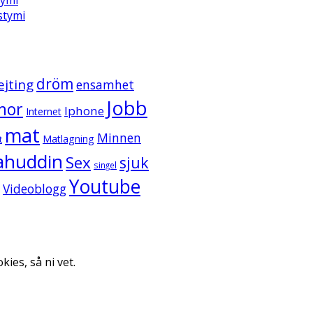
ystymi
dröm
ejting
ensamhet
Jobb
mor
Iphone
Internet
mat
Minnen
Matlagning
t
ahuddin
Sex
sjuk
singel
Youtube
Videoblogg
kies, så ni vet.