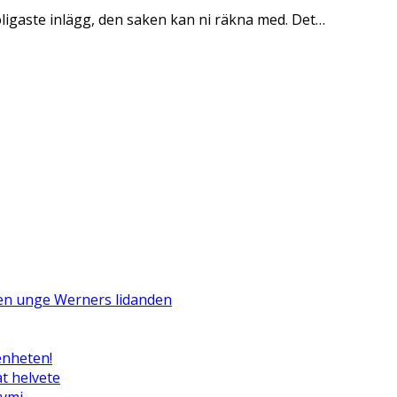
oligaste inlägg, den saken kan ni räkna med. Det…
Den unge Werners lidanden
enheten!
t helvete
tymi