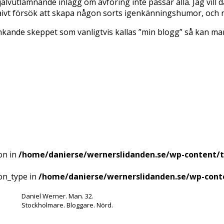
självutlämnande inlägg om avföring inte passar alla. Jag vil
naivt försök att skapa någon sorts igenkänningshumor, och nu
kande skeppet som vanligtvis kallas ”min blogg” så kan man då
on in
/home/danierse/wernerslidanden.se/wp-content/
ion_type in
/home/danierse/wernerslidanden.se/wp-cont
Daniel Werner. Man. 32.
Stockholmare. Bloggare. Nörd.