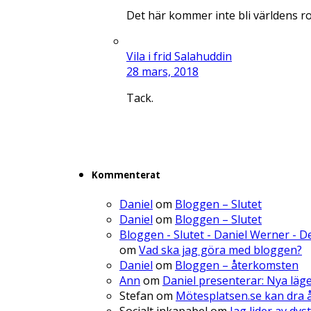
Det här kommer inte bli världens r
Vila i frid Salahuddin
28 mars, 2018
Tack.
Kommenterat
Daniel
om
Bloggen – Slutet
Daniel
om
Bloggen – Slutet
Bloggen - Slutet - Daniel Werner - 
om
Vad ska jag göra med bloggen?
Daniel
om
Bloggen – återkomsten
Ann
om
Daniel presenterar: Nya läg
Stefan
om
Mötesplatsen.se kan dra å
Socialt inkapabel
om
Jag lider av dys