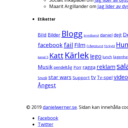
Maarit Argillander
om
Jag lider av d
Etiketter
Blogg
D
Bild
Bilder
daniel
dejt
bredband
Hu
fail
facebook
Film
Frågestund
förkyld
Kärlek
Katt
lego
lunch
lägenhe
kanal 5
sal
reklam
Musik
ragga
pendeltåg
Porr
video
star wars
tv
Support
Tv-spel
Snusk
Ångest
© 2019
danielwerner.se
. Sidan kan innehålla coo
Facebook
Twitter