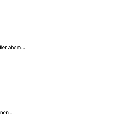
ller ahem.…
sonen…