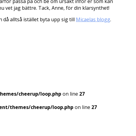
l därför passa på och be om ursäkt inför er som kan
 vet jag bättre. Tack, Anne, för din klarsynthet!
 alltså istället byta upp sig till
Micaelas blogg
.
themes/cheerup/loop.php
on line
27
ent/themes/cheerup/loop.php
on line
27