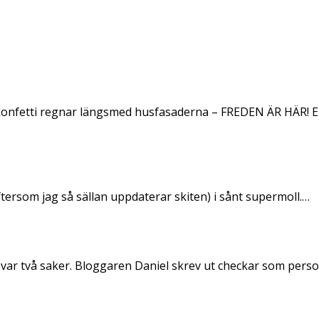
konfetti regnar längsmed husfasaderna – FREDEN ÄR HÄR! E
ftersom jag så sällan uppdaterar skiten) i sånt supermoll.…
 var två saker. Bloggaren Daniel skrev ut checkar som per