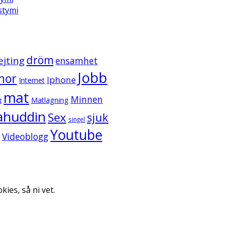
ystymi
dröm
ejting
ensamhet
Jobb
mor
Iphone
Internet
mat
Minnen
Matlagning
t
ahuddin
Sex
sjuk
singel
Youtube
Videoblogg
kies, så ni vet.