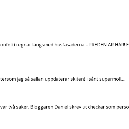
konfetti regnar längsmed husfasaderna – FREDEN ÄR HÄR! E
ftersom jag så sällan uppdaterar skiten) i sånt supermoll.…
 var två saker. Bloggaren Daniel skrev ut checkar som per