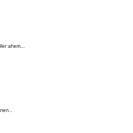
ller ahem.…
sonen…