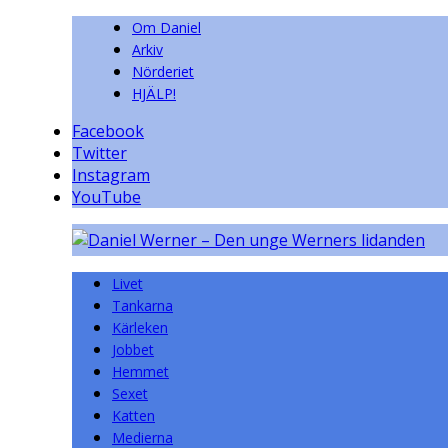
Om Daniel
Arkiv
Nörderiet
HJÄLP!
Facebook
Twitter
Instagram
YouTube
Livet
Tankarna
Kärleken
Jobbet
Hemmet
Sexet
Katten
Medierna