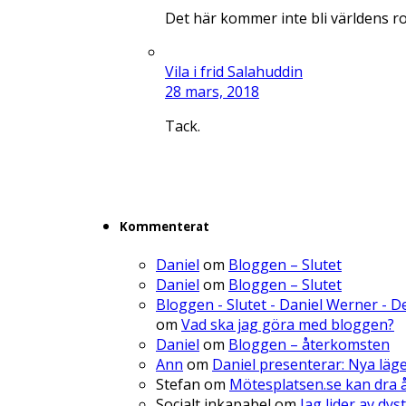
Det här kommer inte bli världens r
Vila i frid Salahuddin
28 mars, 2018
Tack.
Kommenterat
Daniel
om
Bloggen – Slutet
Daniel
om
Bloggen – Slutet
Bloggen - Slutet - Daniel Werner - 
om
Vad ska jag göra med bloggen?
Daniel
om
Bloggen – återkomsten
Ann
om
Daniel presenterar: Nya läg
Stefan
om
Mötesplatsen.se kan dra å
Socialt inkapabel
om
Jag lider av dys