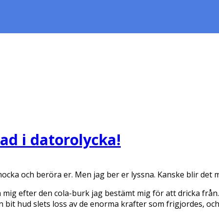
ad i datorolycka!
ocka och beröra er. Men jag ber er lyssna. Kanske blir det m
a mig efter den cola-burk jag bestämt mig för att dricka frå
En bit hud slets loss av de enorma krafter som frigjordes, o