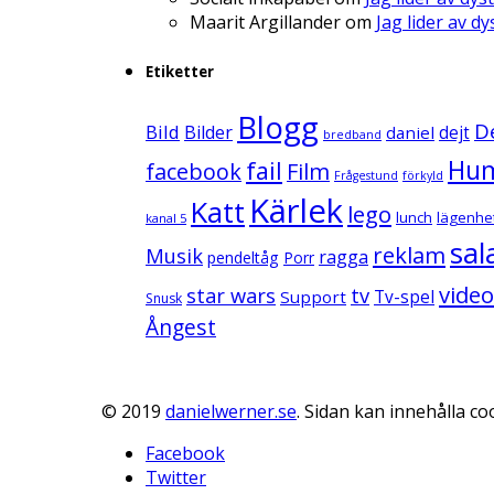
Maarit Argillander
om
Jag lider av d
Etiketter
Blogg
D
Bild
Bilder
daniel
dejt
bredband
Hu
fail
facebook
Film
Frågestund
förkyld
Kärlek
Katt
lego
lunch
lägenhe
kanal 5
sal
reklam
Musik
ragga
pendeltåg
Porr
video
star wars
tv
Support
Tv-spel
Snusk
Ångest
© 2019
danielwerner.se
. Sidan kan innehålla coo
Facebook
Twitter