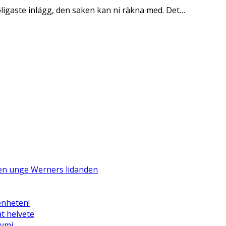
oligaste inlägg, den saken kan ni räkna med. Det…
Den unge Werners lidanden
enheten!
t helvete
tymi