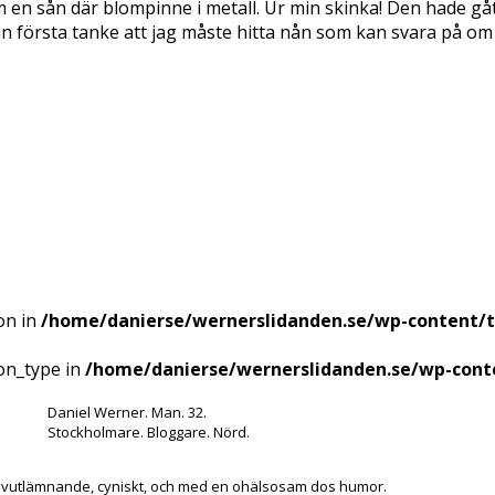
 Som en sån där blompinne i metall. Ur min skinka! Den hade gåt
in första tanke att jag måste hitta nån som kan svara på 
on in
/home/danierse/wernerslidanden.se/wp-content/
ion_type in
/home/danierse/wernerslidanden.se/wp-cont
Daniel Werner. Man. 32.
Stockholmare. Bloggare. Nörd.
lvutlämnande, cyniskt, och med en ohälsosam dos humor.