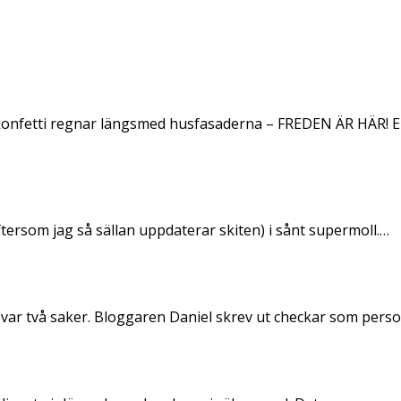
konfetti regnar längsmed husfasaderna – FREDEN ÄR HÄR! E
ftersom jag så sällan uppdaterar skiten) i sånt supermoll.…
 var två saker. Bloggaren Daniel skrev ut checkar som per