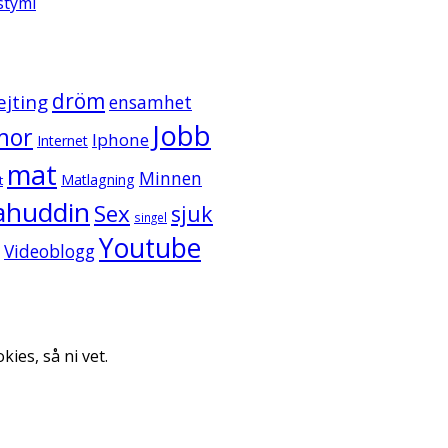
ystymi
dröm
ejting
ensamhet
Jobb
mor
Iphone
Internet
mat
Minnen
Matlagning
t
ahuddin
Sex
sjuk
singel
Youtube
Videoblogg
kies, så ni vet.