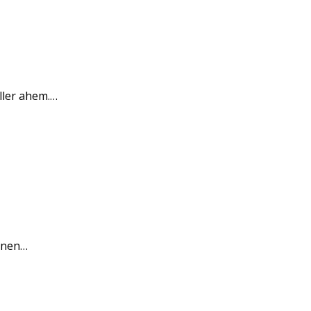
ller ahem.…
sonen…