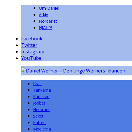
Om Daniel
Arkiv
Nörderiet
HJÄLP!
Facebook
Twitter
Instagram
YouTube
Livet
Tankarna
Kärleken
Jobbet
Hemmet
Sexet
Katten
Medierna