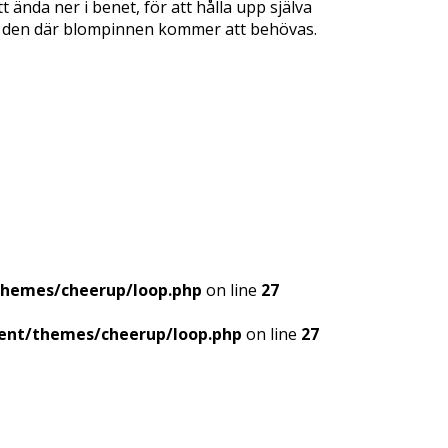
t ända ner i benet, för att hålla upp själva
om den där blompinnen kommer att behövas.
themes/cheerup/loop.php
on line
27
ent/themes/cheerup/loop.php
on line
27