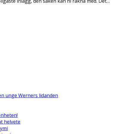
oligaste inlägg, den saken kan ni räkna med. Det…
Den unge Werners lidanden
enheten!
t helvete
tymi