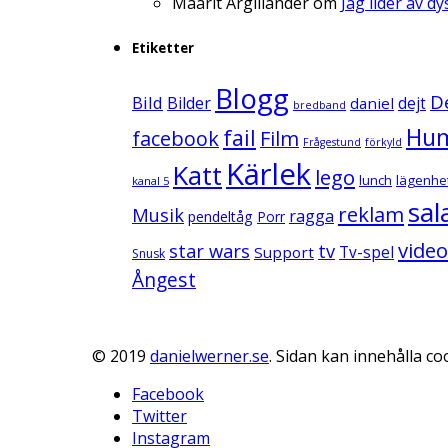
Maarit Argillander
om
Jag lider av d
Etiketter
Blogg
D
Bild
Bilder
daniel
dejt
bredband
Hu
fail
facebook
Film
Frågestund
förkyld
Kärlek
Katt
lego
lunch
lägenhe
kanal 5
sal
reklam
Musik
ragga
pendeltåg
Porr
video
star wars
tv
Support
Tv-spel
Snusk
Ångest
© 2019
danielwerner.se
. Sidan kan innehålla coo
Facebook
Twitter
Instagram