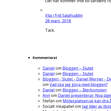
Det här kommer inte bli världens r
Vila i frid Salahuddin
28 mars, 2018
Tack.
Kommenterat
Daniel
om
Bloggen – Slutet
Daniel
om
Bloggen – Slutet
Bloggen - Slutet - Daniel Werner - 
om
Vad ska jag göra med bloggen?
Daniel
om
Bloggen – återkomsten
Ann
om
Daniel presenterar: Nya läg
Stefan
om
Mötesplatsen.se kan dra å
Socialt inkapabel
om
Jag lider av dys