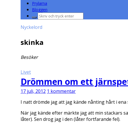
Prylarna
Bloggen
Sök
efter:
Nyckelord
skinka
Besöker
Livet
Drömmen om ett järnspet
17 juli, 2012
1 kommentar
I natt drömde jag att jag kände nånting hårt i ena 
När jag kände efter märkte jag att min stackars sarga
låter). Sen drog jag i den (låter fortfarande fel).