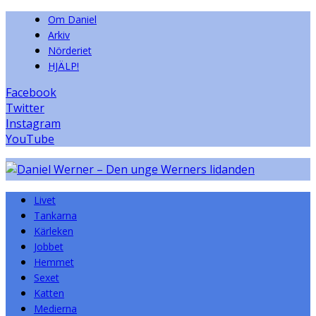
Om Daniel
Arkiv
Nörderiet
HJÄLP!
Facebook
Twitter
Instagram
YouTube
Livet
Tankarna
Kärleken
Jobbet
Hemmet
Sexet
Katten
Medierna