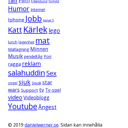
Film
Frågestund
förkyld
Humor
Internet
Jobb
Iphone
kanal 5
Kärlek
Katt
lego
mat
lunch
lägenhet
Minnen
Matlagning
Musik
pendeltåg
Porr
reklam
ragga
salahuddin
Sex
sjuk
star
singel
Snusk
wars
tv
Support
Tv-spel
video
Videoblogg
Youtube
Ångest
© 2019
danielwerner.se
. Sidan kan innehålla