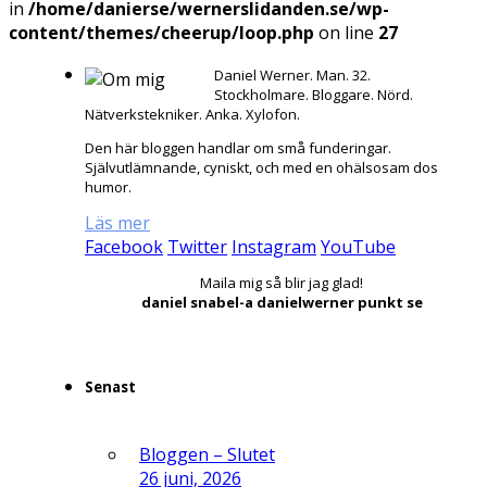
in
/home/danierse/wernerslidanden.se/wp-
content/themes/cheerup/loop.php
on line
27
Daniel Werner. Man. 32.
Stockholmare. Bloggare. Nörd.
Nätverkstekniker. Anka. Xylofon.
Den här bloggen handlar om små funderingar.
Självutlämnande, cyniskt, och med en ohälsosam dos
humor.
Läs mer
Facebook
Twitter
Instagram
YouTube
Maila mig så blir jag glad!
daniel snabel-a danielwerner punkt se
Senast
Bloggen – Slutet
26 juni, 2026