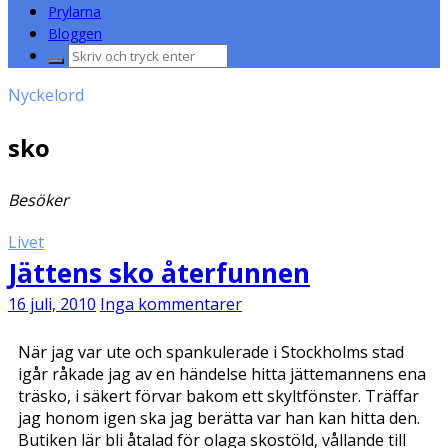
Prylarna
Bloggen
Sök
efter:
Nyckelord
sko
Besöker
Livet
Jättens sko återfunnen
16 juli, 2010
Inga kommentarer
När jag var ute och spankulerade i Stockholms stad
igår råkade jag av en händelse hitta jättemannens ena
träsko, i säkert förvar bakom ett skyltfönster. Träffar
jag honom igen ska jag berätta var han kan hitta den.
Butiken lär bli åtalad för olaga skostöld, vållande till