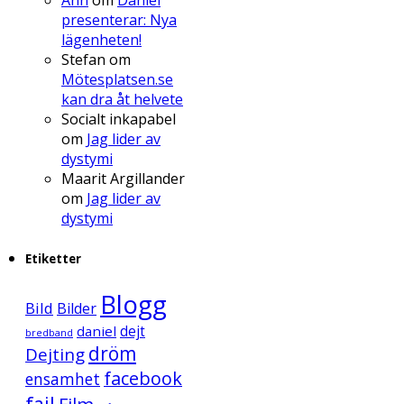
presenterar: Nya
lägenheten!
Stefan
om
Mötesplatsen.se
kan dra åt helvete
Socialt inkapabel
om
Jag lider av
dystymi
Maarit Argillander
om
Jag lider av
dystymi
Etiketter
Blogg
Bild
Bilder
daniel
dejt
bredband
dröm
Dejting
facebook
ensamhet
fail