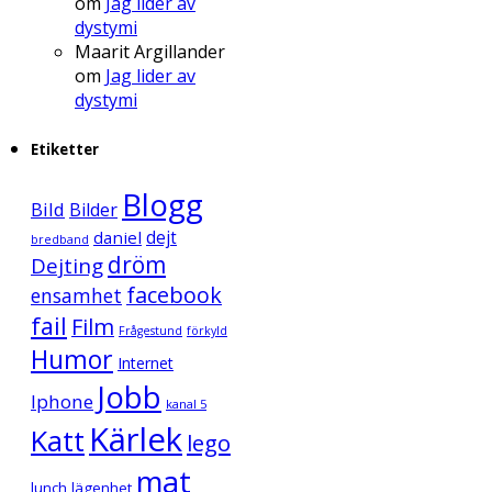
om
Jag lider av
dystymi
Maarit Argillander
om
Jag lider av
dystymi
Etiketter
Blogg
Bild
Bilder
daniel
dejt
bredband
dröm
Dejting
facebook
ensamhet
fail
Film
Frågestund
förkyld
Humor
Internet
Jobb
Iphone
kanal 5
Kärlek
Katt
lego
mat
lunch
lägenhet