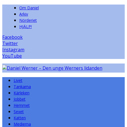
Om Daniel
Arkiv
Nörderiet
HJÄLP!
Facebook
Twitter
Instagram
YouTube
Livet
Tankarna
Kärleken
Jobbet
Hemmet
Sexet
Katten
Medierna