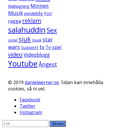
Minnen
Matlagning
Musik
pendeltåg
Porr
reklam
ragga
salahuddin
Sex
sjuk
star
singel
Snusk
wars
tv
Support
Tv-spel
video
Videoblogg
Youtube
Ångest
© 2019
danielwerner.se
. Sidan kan innehålla
cookies, så ni vet.
Facebook
Twitter
Instagram
Skicka