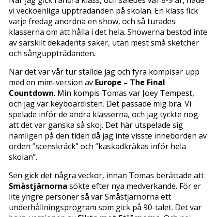
vi veckoenliga uppträdanden på skolan. En klass fick
varje fredag anordna en show, och så turades
klasserna om att hålla i det hela. Showerna bestod inte
av särskilt dekadenta saker, utan mest små sketcher
och sånguppträdanden.
När det var vår tur ställde jag och fyra kompisar upp
med en mim-version av
Europe – The Final
Countdown
. Min kompis Tomas var Joey Tempest,
och jag var keyboardisten. Det passade mig bra. Vi
spelade inför de andra klasserna, och jag tyckte nog
att det var ganska så skoj. Det här utspelade sig
nämligen på den tiden då jag inte visste innebörden av
orden ”scenskräck” och ”kaskadkräkas inför hela
skolan”.
Sen gick det några veckor, innan Tomas berättade att
Småstjärnorna
sökte efter nya medverkande. För er
lite yngre personer så var Småstjärnorna ett
underhållningsprogram som gick på 90-talet. Det var