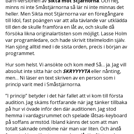
barn-versionen av
Sikta mot Stjärnorna
. Och nej,
minns ni inte Småstjärnorna så lär ni inte minnas det
heller. Men Sikta mot Stjärnorna var en föregångare
till Idol, fast poängen var att alla tävlande var utklädda
till den de skulle framföra en låt av, och skulle då
försöka likna originalartisten som möjligt. Lasse Holm
var programledare, och hade skrivit titelmelodin själv.
Han sjöng alltid med i de sista orden, precis i början av
programmet.
Hur som helst. Vi ansökte och kom med! Så… ja. Jag vill
absolut inte sitta här och
SKRYYYYTA
eller nånting,
men… Ni läser en text skriven av en person som i
princip varit med i Småstjärnorna.
”I princip” betyder i det här fallet att vi kom till första
audition. Jag skäms fortfarande när jag tänker tillbaka
på hur vi övade inför den där auditionen. Jag stod
hemma i vardagsrummet och spelade låtsas-keyboard
på soffans armstöd. Ibland känns det som att man
totalt saknade omdöme när man var liten. Och ändå