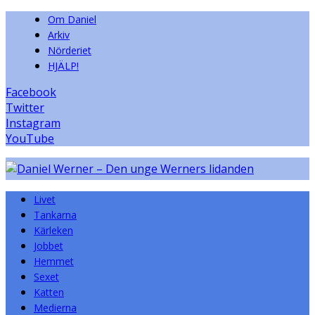
Om Daniel
Arkiv
Nörderiet
HJÄLP!
Facebook
Twitter
Instagram
YouTube
Livet
Tankarna
Kärleken
Jobbet
Hemmet
Sexet
Katten
Medierna