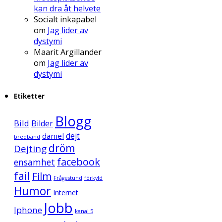
kan dra åt helvete
Socialt inkapabel
om
Jag lider av
dystymi
Maarit Argillander
om
Jag lider av
dystymi
Etiketter
Blogg
Bild
Bilder
daniel
dejt
bredband
dröm
Dejting
facebook
ensamhet
fail
Film
Frågestund
förkyld
Humor
Internet
Jobb
Iphone
kanal 5