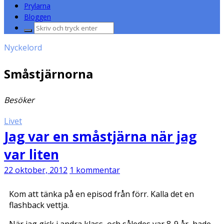
Prylarna
Bloggen
Sök
efter:
Nyckelord
Småstjärnorna
Besöker
Livet
Jag var en småstjärna när jag
var liten
22 oktober, 2012
1 kommentar
Kom att tänka på en episod från förr. Kalla det en
flashback vettja.
När jag gick i andra klass, och således var 8-9 år, hade