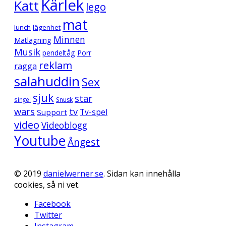
Kärlek
Katt
lego
mat
lunch
lägenhet
Minnen
Matlagning
Musik
pendeltåg
Porr
reklam
ragga
salahuddin
Sex
sjuk
star
singel
Snusk
wars
tv
Support
Tv-spel
video
Videoblogg
Youtube
Ångest
© 2019
danielwerner.se
. Sidan kan innehålla
cookies, så ni vet.
Facebook
Twitter