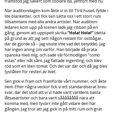
framstod jag säkert som coolare då, jämfört med nu.
När auditiondagen kom åkte vi in till TV4-huset, fyllde i
lite blanketter, och fick sen sätta oss i ett stort rum
tillsammans med alla andra artister. När audition-
ledaren kom upp på scenen lade jag ribban på en
gång, genom att uppspelt skrika
”Hola! Hola!”
(detta
på grund av att jag sett någon reklam för ostbågar,
där de gjorde så – jag visste inte vad det betydde). Jag
har ingen aning om varför. Han började då prata
spanska med mig, och sade väl förmodligen ”como
estas” eller nåt sånt. Jag fattade ingenting, och blev
röd som en liten tomat. Och det var där och då jag blev
tystlåten för resten av livet.
Sen gick vi fram och framförde vårt nummer, och åkte
hem. Efter några veckor fick vi ett standardiserat brev-
svar, där det stod att vi vi hade varit världens bästa
låtsasartister och bara varit såååååååå nära att
komma med, men tyvärr inte gått vidare den här
gången. Jag tror att jag gick in på mitt rum och grät