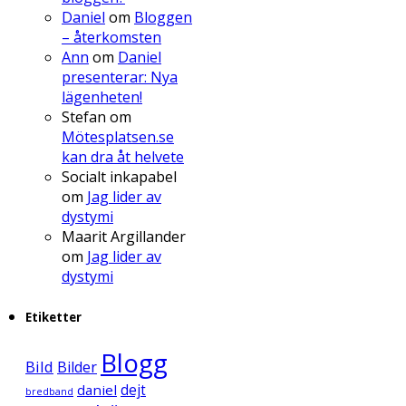
Daniel
om
Bloggen
– återkomsten
Ann
om
Daniel
presenterar: Nya
lägenheten!
Stefan
om
Mötesplatsen.se
kan dra åt helvete
Socialt inkapabel
om
Jag lider av
dystymi
Maarit Argillander
om
Jag lider av
dystymi
Etiketter
Blogg
Bild
Bilder
daniel
dejt
bredband