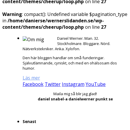
content/themes/cheerup/loop.php
on line
27
Warning
: compact(): Undefined variable $pagination_type
in
/home/danierse/wernerslidanden.se/wp-
content/themes/cheerup/loop.php
on line
27
Daniel Werner. Man. 32.
Stockholmare. Bloggare. Nörd.
Nätverkstekniker. Anka. Xylofon.
Den här bloggen handlar om små funderingar.
Självutlämnande, cyniskt, och med en ohälsosam dos
humor.
Läs mer
Facebook
Twitter
Instagram
YouTube
Maila mig så blir jag glad!
daniel snabel-a danielwerner punkt se
Senast