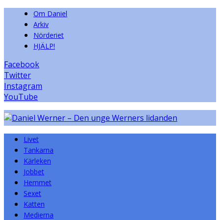
Om Daniel
Arkiv
Nörderiet
HJÄLP!
Facebook
Twitter
Instagram
YouTube
Livet
Tankarna
Kärleken
Jobbet
Hemmet
Sexet
Katten
Medierna