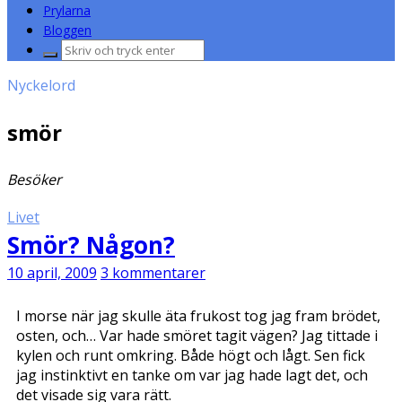
Prylarna
Bloggen
Sök
efter:
Nyckelord
smör
Besöker
Livet
Smör? Någon?
10 april, 2009
3 kommentarer
I morse när jag skulle äta frukost tog jag fram brödet,
osten, och… Var hade smöret tagit vägen? Jag tittade i
kylen och runt omkring. Både högt och lågt. Sen fick
jag instinktivt en tanke om var jag hade lagt det, och
det visade sig vara rätt.