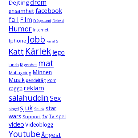
dröm
Dejting
facebook
ensamhet
fail
Film
Frågestund
förkyld
Humor
Internet
Jobb
Iphone
kanal 5
Kärlek
Katt
lego
mat
lunch
lägenhet
Minnen
Matlagning
Musik
pendeltåg
Porr
reklam
ragga
salahuddin
Sex
sjuk
star
singel
Snusk
wars
tv
Support
Tv-spel
video
Videoblogg
Youtube
Ångest