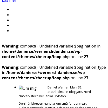
Läs mer
Warning
: compact(): Undefined variable $pagination in
/home/danierse/wernerslidanden.se/wp-
content/themes/cheerup/loop.php
on line
27
Warning
: compact(): Undefined variable $pagination_type
in
/home/danierse/wernerslidanden.se/wp-
content/themes/cheerup/loop.php
on line
27
Daniel Werner. Man. 32.
Stockholmare. Bloggare. Nörd.
Nätverkstekniker. Anka. Xylofon.
Den här bloggen handlar om små funderingar.
Självutlämnande, cyniskt, och med en ohälsosam dos