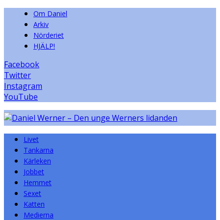
Om Daniel
Arkiv
Nörderiet
HJÄLP!
Facebook
Twitter
Instagram
YouTube
Livet
Tankarna
Kärleken
Jobbet
Hemmet
Sexet
Katten
Medierna