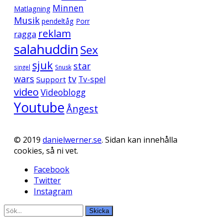
Minnen
Matlagning
Musik
pendeltåg
Porr
reklam
ragga
salahuddin
Sex
sjuk
star
singel
Snusk
wars
tv
Support
Tv-spel
video
Videoblogg
Youtube
Ångest
© 2019
danielwerner.se
. Sidan kan innehålla
cookies, så ni vet.
Facebook
Twitter
Instagram
Skicka