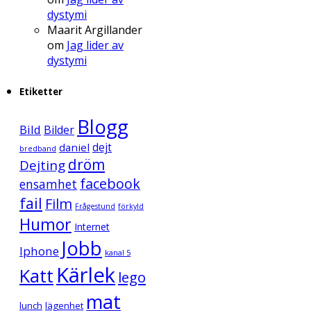
dystymi
Maarit Argillander
om
Jag lider av
dystymi
Etiketter
Blogg
Bild
Bilder
daniel
dejt
bredband
dröm
Dejting
facebook
ensamhet
fail
Film
Frågestund
förkyld
Humor
Internet
Jobb
Iphone
kanal 5
Kärlek
Katt
lego
mat
lunch
lägenhet