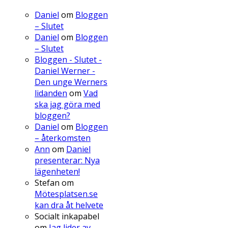
Daniel
om
Bloggen
– Slutet
Daniel
om
Bloggen
– Slutet
Bloggen - Slutet -
Daniel Werner -
Den unge Werners
lidanden
om
Vad
ska jag göra med
bloggen?
Daniel
om
Bloggen
– återkomsten
Ann
om
Daniel
presenterar: Nya
lägenheten!
Stefan
om
Mötesplatsen.se
kan dra åt helvete
Socialt inkapabel
om
Jag lider av