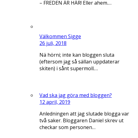
– FREDEN ÄR HÄR! Eller ahem.…
Välkommen Sigge
26 juli, 2018
Nä hörni; inte kan bloggen sluta
(eftersom jag så sällan uppdaterar
skiten) i sånt supermoll.…
Vad ska jag göra med bloggen?
12 april, 2019
Anledningen att jag slutade blogga var
två saker. Bloggaren Daniel skrev ut
checkar som personen…