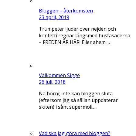
Bloggen – återkomsten
23 april, 2019
Trumpeter ljuder över nejden och
konfetti regnar längsmed husfasaderna
– FREDEN ÄR HÄR! Eller ahem.…
Välkommen Sigge
26 juli, 2018
Nä hörni; inte kan bloggen sluta
(eftersom jag så sällan uppdaterar
skiten) i sånt supermoll.…
Vad ska jag göra med bloggen?