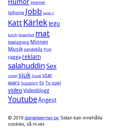
Humor
Internet
Jobb
Iphone
kanal 5
Kärlek
Katt
lego
mat
lunch
lägenhet
Minnen
Matlagning
Musik
pendeltåg
Porr
reklam
ragga
salahuddin
Sex
sjuk
star
singel
Snusk
wars
tv
Support
Tv-spel
video
Videoblogg
Youtube
Ångest
© 2019
danielwerner.se
. Sidan kan innehålla
cookies, så ni vet.