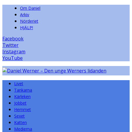
Om Daniel
Arkiv
Nörderiet
HJÄLP!
Facebook
Twitter
Instagram
YouTube
Livet
Tankarna
Kärleken
Jobbet
Hemmet
Sexet
Katten
Medierna