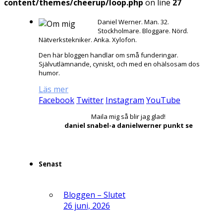
content/themes/cheerup/loop.php
on line
27
Daniel Werner. Man. 32.
Stockholmare. Bloggare. Nörd.
Nätverkstekniker. Anka. Xylofon.
Den här bloggen handlar om små funderingar.
Självutlämnande, cyniskt, och med en ohälsosam dos
humor.
Läs mer
Facebook
Twitter
Instagram
YouTube
Maila mig så blir jag glad!
daniel snabel-a danielwerner punkt se
Senast
Bloggen – Slutet
26 juni, 2026