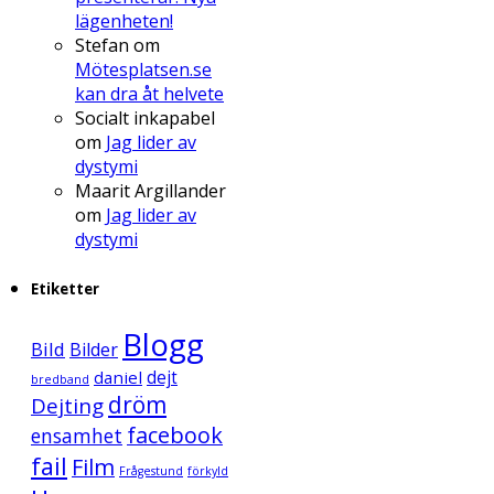
lägenheten!
Stefan
om
Mötesplatsen.se
kan dra åt helvete
Socialt inkapabel
om
Jag lider av
dystymi
Maarit Argillander
om
Jag lider av
dystymi
Etiketter
Blogg
Bild
Bilder
daniel
dejt
bredband
dröm
Dejting
facebook
ensamhet
fail
Film
Frågestund
förkyld