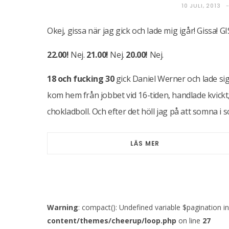
10 JULI, 2013
Okej, gissa när jag gick och lade mig igår! Gissa! GI
22.00!
Nej.
21.00!
Nej.
20.00!
Nej.
18 och fucking 30
gick Daniel Werner och lade s
kom hem från jobbet vid 16-tiden, handlade kvick
chokladboll. Och efter det höll jag på att somna i so
LÄS MER
Warning
: compact(): Undefined variable $pagination i
content/themes/cheerup/loop.php
on line
27