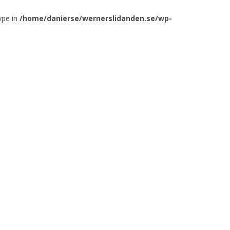
ype in
/home/danierse/wernerslidanden.se/wp-