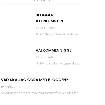
BLOGGEN –
ÅTERKOMSTEN
23 APRIL, 2019
Trumpeter ljuder över nejden och konfetti regnar längsmed husfasaderna – FREDEN ÄR HÄR! Eller ahem.…
VÄLKOMMEN SIGGE
26 JULI, 2018
Nä hörni; inte kan bloggen sluta (eftersom jag så sällan uppdaterar skiten) i sånt supermoll.…
VAD SKA JAG GÖRA MED BLOGGEN?
12 APRIL, 2019
Anledningen att jag slutade blogga var två saker. Bloggaren Daniel skrev ut checkar som personen…