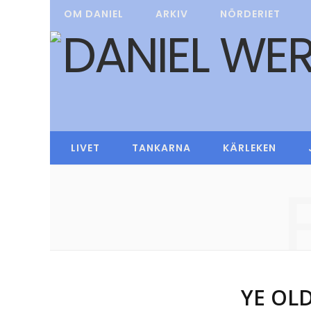
OM DANIEL
ARKIV
NÖRDERIET
LIVET
TANKARNA
KÄRLEKEN
YE OL