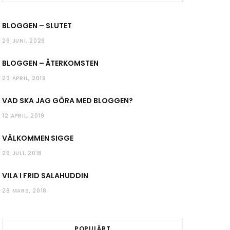
k
a
BLOGGEN – SLUTET
m
26 JUNI, 2026
BLOGGEN – ÅTERKOMSTEN
23 APRIL, 2019
VAD SKA JAG GÖRA MED BLOGGEN?
12 APRIL, 2019
VÄLKOMMEN SIGGE
26 JULI, 2018
VILA I FRID SALAHUDDIN
28 MARS, 2018
POPULÄRT