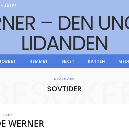
HJÄLP!
JOBBET
HEMMET
SEXET
KATTEN
MED
BESÖKE
NYCKELORD
SOVTIDER
LIVET
DE WERNER