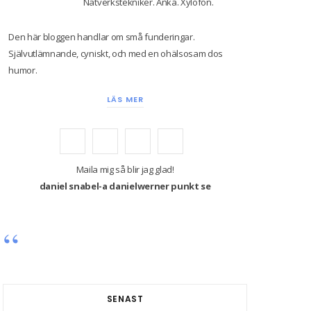
Nätverkstekniker. Anka. Xylofon.
Den här bloggen handlar om små funderingar.
Självutlämnande, cyniskt, och med en ohälsosam dos
humor.
LÄS MER
F
T
I
Y
a
w
n
o
Maila mig så blir jag glad!
daniel snabel-a danielwerner punkt se
c
i
s
u
e
t
t
T
b
t
a
u
o
e
g
b
o
r
r
e
SENAST