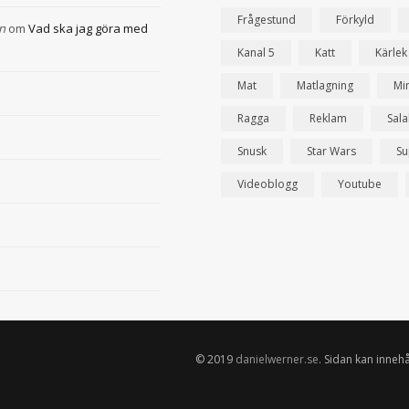
Frågestund
Förkyld
n
om
Vad ska jag göra med
Kanal 5
Katt
Kärlek
Mat
Matlagning
Mi
Ragga
Reklam
Sal
Snusk
Star Wars
Su
Videoblogg
Youtube
© 2019
danielwerner.se
. Sidan kan innehå