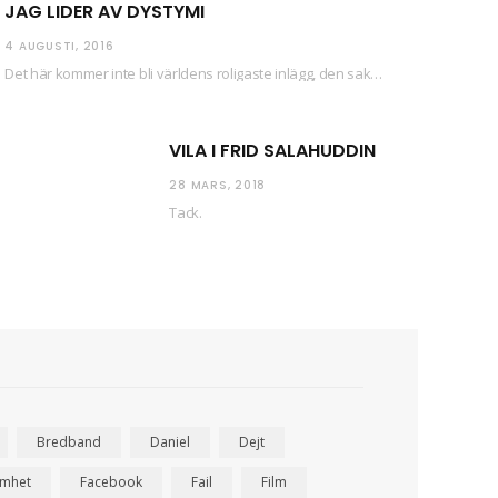
JAG LIDER AV DYSTYMI
4 AUGUSTI, 2016
Det här kommer inte bli världens roligaste inlägg, den saken kan ni räkna med. Det…
VILA I FRID SALAHUDDIN
28 MARS, 2018
Tack.
Bredband
Daniel
Dejt
amhet
Facebook
Fail
Film