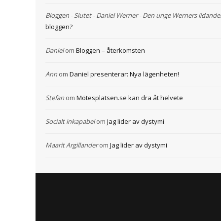
Bloggen - Slutet - Daniel Werner - Den unge Werners lidande
bloggen?
Daniel
om
Bloggen – återkomsten
Ann
om
Daniel presenterar: Nya lägenheten!
Stefan
om
Mötesplatsen.se kan dra åt helvete
Socialt inkapabel
om
Jag lider av dystymi
Maarit Argillander
om
Jag lider av dystymi