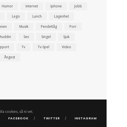
Humor
Internet
Iphone
Jobb
Lego
Lunch
Lägenhet
nnen
Musik
Pendeltåg
Porr
ahuddin
Sex
Singel
Sjuk
pport
Tv
Tv-Spel
Video
Ångest
lla cookies, så ni vet.
FACEBOOK
TWITTER
INSTAGRAM