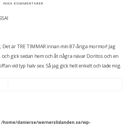
INGA KOMMENTARER
SSA!
ig. Det är TRE TIMMAR innan min 87-åriga mormor! Jag
t, och gick sedan hem och åt några nävar Doritos och en
ffan vid typ halv sex. Så jag gick helt enkelt och lade mig.
n
/home/danierse/wernerslidanden.se/wp-