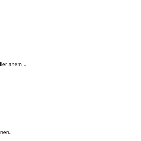
ller ahem.…
sonen…