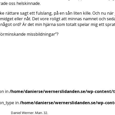
rade oss helskinnade.
 rättare sagt ett fulslang, på en sån liten kille. Och nu nä
 midget eller nåt. Det vore roligt att minnas namnet och seda
ig något ord? Är det min hjärna som totalt spelar mig ett spra
sförminskande missbildningar”?
on in
/home/danierse/wernerslidanden.se/wp-content/
ion_type in
/home/danierse/wernerslidanden.se/wp-cont
Daniel Werner. Man. 32.