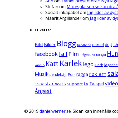
Ann
om
Daniel presenterar: Nya läg
Stefan
om
Mötesplatsen.se kan dra å
Socialt inkapabel
om
Jag lider av dys
Maarit Argillander
om
Jag lider av d
Etiketter
Blogg
D
Bild
Bilder
daniel
dejt
bredband
Hu
fail
facebook
Film
Frågestund
förkyld
Kärlek
Katt
lego
lunch
lägenhe
kanal 5
sal
reklam
Musik
ragga
pendeltåg
Porr
video
star wars
tv
Support
Tv-spel
Snusk
Ångest
© 2019
danielwerner.se
. Sidan kan innehålla coo