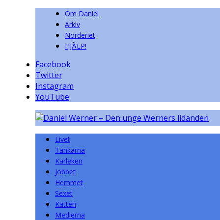
Om Daniel
Arkiv
Nörderiet
HJÄLP!
Facebook
Twitter
Instagram
YouTube
Livet
Tankarna
Kärleken
Jobbet
Hemmet
Sexet
Katten
Medierna