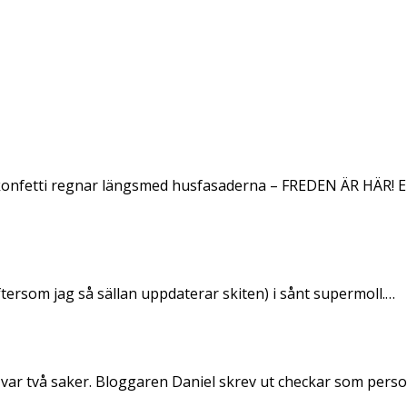
konfetti regnar längsmed husfasaderna – FREDEN ÄR HÄR! E
ftersom jag så sällan uppdaterar skiten) i sånt supermoll.…
 var två saker. Bloggaren Daniel skrev ut checkar som per