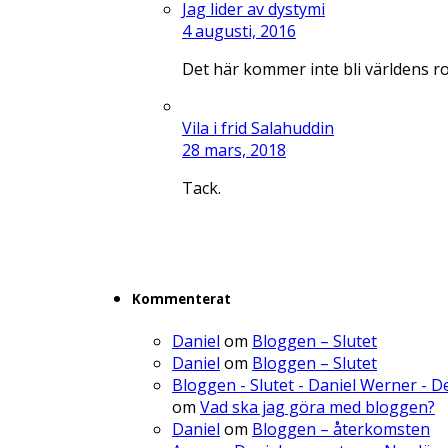
Jag lider av dystymi
4 augusti, 2016
Det här kommer inte bli världens r
Vila i frid Salahuddin
28 mars, 2018
Tack.
Kommenterat
Daniel
om
Bloggen – Slutet
Daniel
om
Bloggen – Slutet
Bloggen - Slutet - Daniel Werner - 
om
Vad ska jag göra med bloggen?
Daniel
om
Bloggen – återkomsten