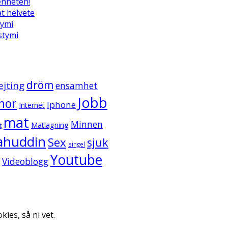
enheten!
t helvete
tymi
ystymi
dröm
ejting
ensamhet
Jobb
mor
Iphone
Internet
mat
Minnen
Matlagning
t
ahuddin
Sex
sjuk
singel
Youtube
Videoblogg
kies, så ni vet.