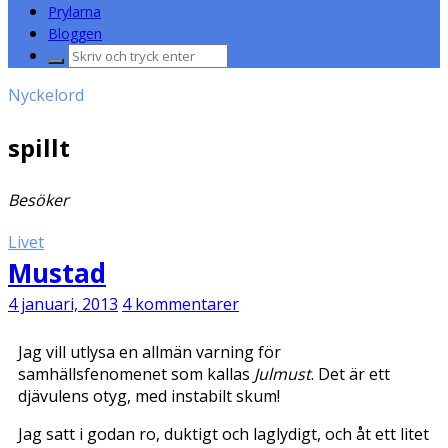
Prylarna
Bloggen
Sök
efter:
Nyckelord
spillt
Besöker
Livet
Mustad
4 januari, 2013
4 kommentarer
Jag vill utlysa en allmän varning för
samhällsfenomenet som kallas
Julmust
. Det är ett
djävulens otyg, med instabilt skum!
Jag satt i godan ro, duktigt och laglydigt, och åt ett litet