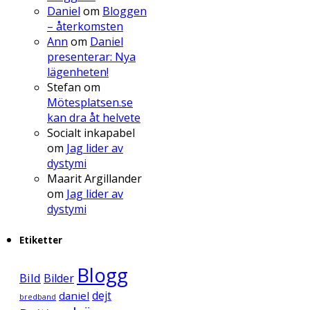
Daniel
om
Bloggen
– återkomsten
Ann
om
Daniel
presenterar: Nya
lägenheten!
Stefan
om
Mötesplatsen.se
kan dra åt helvete
Socialt inkapabel
om
Jag lider av
dystymi
Maarit Argillander
om
Jag lider av
dystymi
Etiketter
Blogg
Bild
Bilder
daniel
dejt
bredband