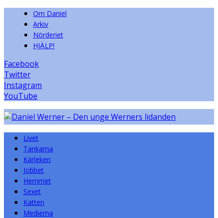
Om Daniel
Arkiv
Nörderiet
HJÄLP!
Facebook
Twitter
Instagram
YouTube
Livet
Tankarna
Kärleken
Jobbet
Hemmet
Sexet
Katten
Medierna