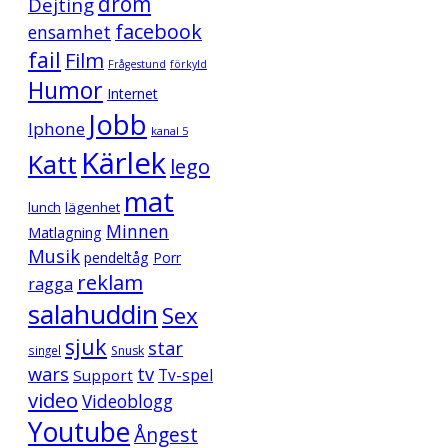
dröm
Dejting
facebook
ensamhet
fail
Film
Frågestund
förkyld
Humor
Internet
Jobb
Iphone
kanal 5
Kärlek
Katt
lego
mat
lunch
lägenhet
Minnen
Matlagning
Musik
pendeltåg
Porr
reklam
ragga
salahuddin
Sex
sjuk
star
singel
Snusk
wars
tv
Support
Tv-spel
video
Videoblogg
Youtube
Ångest