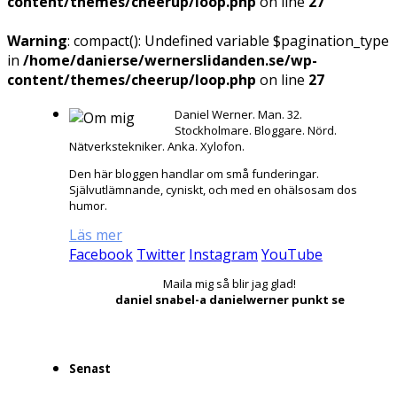
content/themes/cheerup/loop.php
on line
27
Warning
: compact(): Undefined variable $pagination_type
in
/home/danierse/wernerslidanden.se/wp-
content/themes/cheerup/loop.php
on line
27
Daniel Werner. Man. 32.
Stockholmare. Bloggare. Nörd.
Nätverkstekniker. Anka. Xylofon.
Den här bloggen handlar om små funderingar.
Självutlämnande, cyniskt, och med en ohälsosam dos
humor.
Läs mer
Facebook
Twitter
Instagram
YouTube
Maila mig så blir jag glad!
daniel snabel-a danielwerner punkt se
Senast