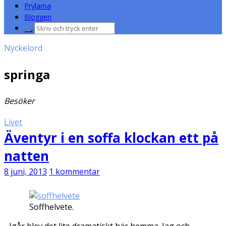
Prylarna
Bloggen
Sök
efter:
Nyckelord
springa
Besöker
Livet
Äventyr i en soffa klockan ett på
natten
8 juni, 2013
1 kommentar
Soffhelvete.
Igår blev det lite dramatiskt här hemma. Jag och