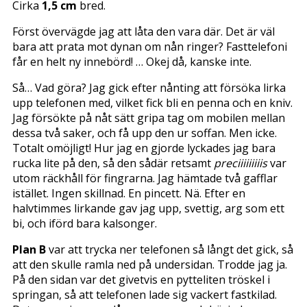
Cirka
1,5 cm
bred.
Först övervägde jag att låta den vara där. Det är väl
bara att prata mot dynan om nån ringer? Fasttelefoni
får en helt ny innebörd! … Okej då, kanske inte.
Så… Vad göra? Jag gick efter nånting att försöka lirka
upp telefonen med, vilket fick bli en penna och en kniv.
Jag försökte på nåt sätt gripa tag om mobilen mellan
dessa två saker, och få upp den ur soffan. Men icke.
Totalt omöjligt! Hur jag en gjorde lyckades jag bara
rucka lite på den, så den sådär retsamt
preciiiiiiiiis
var
utom räckhåll för fingrarna. Jag hämtade två gafflar
istället. Ingen skillnad. En pincett. Nä. Efter en
halvtimmes lirkande gav jag upp, svettig, arg som ett
bi, och iförd bara kalsonger.
Plan B
var att trycka ner telefonen så långt det gick, så
att den skulle ramla ned på undersidan. Trodde jag ja.
På den sidan var det givetvis en pytteliten tröskel i
springan, så att telefonen lade sig vackert fastkilad.