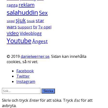
reklam
ragga
salahuddin
Sex
sjuk
star
singel
Snusk
wars
tv
Support
Tv-spel
video
Videoblogg
Youtube
Ångest
© 2019
danielwerner.se
. Sidan kan innehålla
cookies, så ni vet.
Facebook
Twitter
Instagram
Skicka
Skriv och tryck
Enter
för att söka. Tryck
Esc
för att
avbryta.