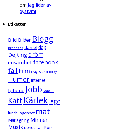
om
Jag lider av
dystymi
Etiketter
Blogg
Bild
Bilder
daniel
dejt
bredband
dröm
Dejting
facebook
ensamhet
fail
Film
Frågestund
förkyld
Humor
Internet
Jobb
Iphone
kanal 5
Kärlek
Katt
lego
mat
lunch
lägenhet
Minnen
Matlagning
Musik
pendeltåg
Porr