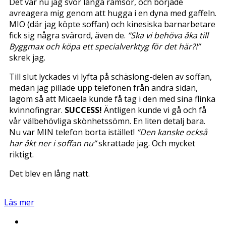
Det var nu jag svor långa ramsor, och började
avreagera mig genom att hugga i en dyna med gaffeln.
MIO (där jag köpte soffan) och kinesiska barnarbetare
fick sig några svärord, även de.
”Ska vi behöva åka till
Byggmax och köpa ett specialverktyg för det här?!”
skrek jag.
Till slut lyckades vi lyfta på schäslong-delen av soffan,
medan jag pillade upp telefonen från andra sidan,
lagom så att Micaela kunde få tag i den med sina flinka
kvinnofingrar.
SUCCESS!
Äntligen kunde vi gå och få
vår välbehövliga skönhetssömn. En liten detalj bara.
Nu var MIN telefon borta istället!
”Den kanske också
har åkt ner i soffan nu”
skrattade jag. Och mycket
riktigt.
Det blev en lång natt.
Läs mer