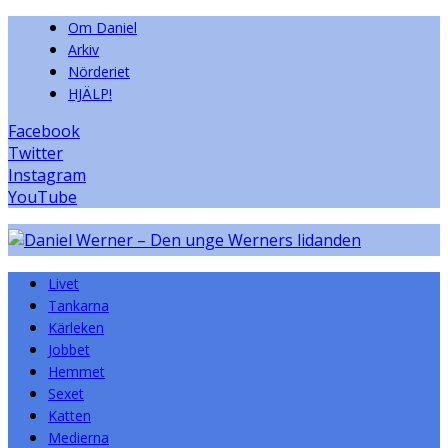
Om Daniel
Arkiv
Nörderiet
HJÄLP!
Facebook
Twitter
Instagram
YouTube
Livet
Tankarna
Kärleken
Jobbet
Hemmet
Sexet
Katten
Medierna