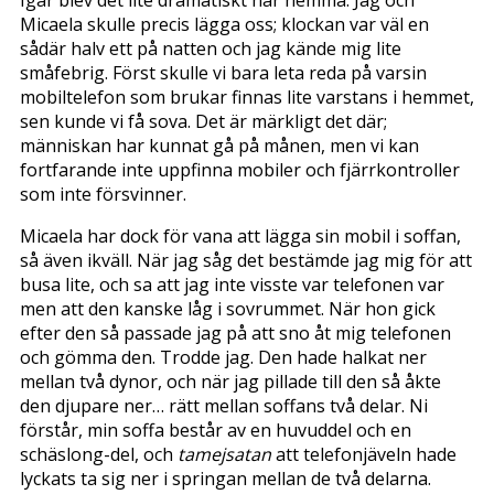
Micaela skulle precis lägga oss; klockan var väl en
sådär halv ett på natten och jag kände mig lite
småfebrig. Först skulle vi bara leta reda på varsin
mobiltelefon som brukar finnas lite varstans i hemmet,
sen kunde vi få sova. Det är märkligt det där;
människan har kunnat gå på månen, men vi kan
fortfarande inte uppfinna mobiler och fjärrkontroller
som inte försvinner.
Micaela har dock för vana att lägga sin mobil i soffan,
så även ikväll. När jag såg det bestämde jag mig för att
busa lite, och sa att jag inte visste var telefonen var
men att den kanske låg i sovrummet. När hon gick
efter den så passade jag på att sno åt mig telefonen
och gömma den. Trodde jag. Den hade halkat ner
mellan två dynor, och när jag pillade till den så åkte
den djupare ner… rätt mellan soffans två delar. Ni
förstår, min soffa består av en huvuddel och en
schäslong-del, och
tamejsatan
att telefonjäveln hade
lyckats ta sig ner i springan mellan de två delarna.