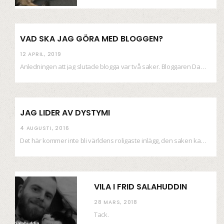
VAD SKA JAG GÖRA MED BLOGGEN?
12 APRIL, 2019
Anledningen att jag slutade blogga var två saker. Bloggaren Daniel skrev ut checkar som personen…
JAG LIDER AV DYSTYMI
4 AUGUSTI, 2016
Det här kommer inte bli världens roligaste inlägg, den saken kan ni räkna med. Det…
VILA I FRID SALAHUDDIN
28 MARS, 2018
Tack.