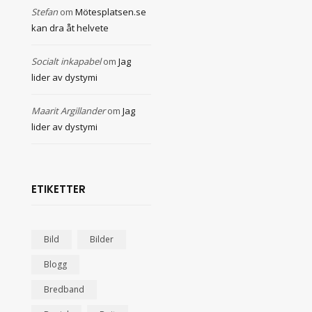
Stefan
om
Mötesplatsen.se
kan dra åt helvete
Socialt inkapabel
om
Jag
lider av dystymi
Maarit Argillander
om
Jag
lider av dystymi
ETIKETTER
Bild
Bilder
Blogg
Bredband