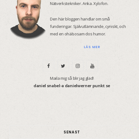
Nätverkstekniker. Anka. Xylofon.
Den här bloggen handlar om små
funderingar. Självutlämnande, cyniskt, och
med en ohälsosam dos humor.
LÄS MER
F
T
I
Y
a
w
n
o
Maila mig så blir jag glad!
daniel snabel-a danielwerner punkt se
c
i
s
u
e
t
t
T
b
t
a
u
o
e
g
b
SENAST
o
r
r
e