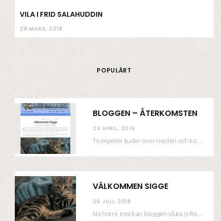
VILA I FRID SALAHUDDIN
28 MARS, 2018
POPULÄRT
BLOGGEN – ÅTERKOMSTEN
23 APRIL, 2019
Trumpeter ljuder över nejden och konfetti regnar längsmed husfasaderna – FREDEN ÄR HÄR! Eller ahem.…
VÄLKOMMEN SIGGE
26 JULI, 2018
Nä hörni; inte kan bloggen sluta (eftersom jag så sällan uppdaterar skiten) i sånt supermoll.…