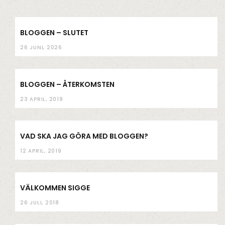
k
a
m
BLOGGEN – SLUTET
26 JUNI, 2026
BLOGGEN – ÅTERKOMSTEN
23 APRIL, 2019
VAD SKA JAG GÖRA MED BLOGGEN?
12 APRIL, 2019
VÄLKOMMEN SIGGE
26 JULI, 2018