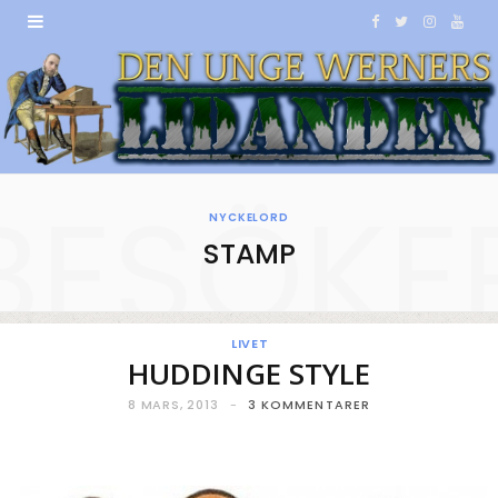
F
T
I
Y
a
w
n
o
c
i
s
u
e
t
t
T
BESÖKE
b
t
a
u
NYCKELORD
STAMP
o
e
g
b
o
r
r
e
k
a
LIVET
HUDDINGE STYLE
m
8 MARS, 2013
3 KOMMENTARER