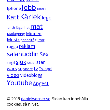
Jobb
Iphone
kanal 5
Kärlek
Katt
lego
mat
lunch
lägenhet
Minnen
Matlagning
Musik
pendeltåg
Porr
reklam
ragga
salahuddin
Sex
sjuk
star
singel
Snusk
wars
tv
Support
Tv-spel
video
Videoblogg
Youtube
Ångest
© 2019
danielwerner.se
. Sidan kan innehålla
cookies, så ni vet.