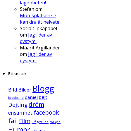
lägenheten!
Stefan
om
Mötesplatsen.se
kan dra åt helvete
Socialt inkapabel
om
Jag lider av
dystymi
Maarit Argillander
om
Jag lider av
dystymi
Etiketter
Blogg
Bild
Bilder
daniel
dejt
bredband
dröm
Dejting
facebook
ensamhet
fail
Film
Frågestund
förkyld
Humor
Internet