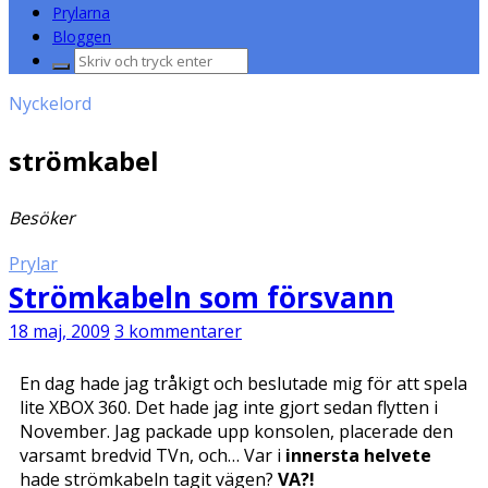
Prylarna
Bloggen
Sök
efter:
Nyckelord
strömkabel
Besöker
Prylar
Strömkabeln som försvann
18 maj, 2009
3 kommentarer
En dag hade jag tråkigt och beslutade mig för att spela
lite XBOX 360. Det hade jag inte gjort sedan flytten i
November. Jag packade upp konsolen, placerade den
varsamt bredvid TVn, och… Var i
innersta helvete
hade strömkabeln tagit vägen?
VA?!