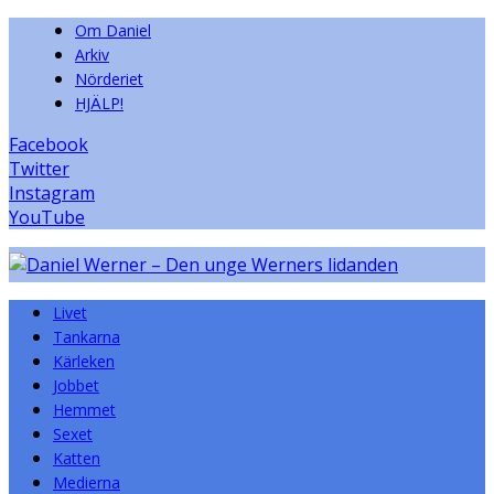
Om Daniel
Arkiv
Nörderiet
HJÄLP!
Facebook
Twitter
Instagram
YouTube
Livet
Tankarna
Kärleken
Jobbet
Hemmet
Sexet
Katten
Medierna