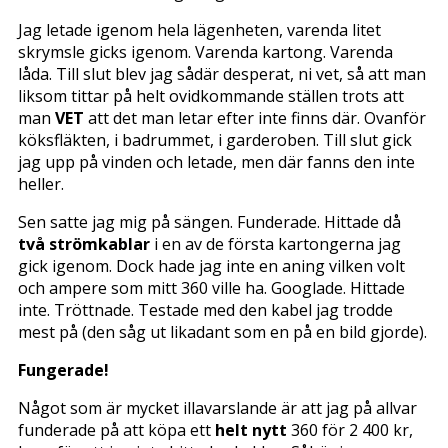
Jag letade igenom hela lägenheten, varenda litet
skrymsle gicks igenom. Varenda kartong. Varenda
låda. Till slut blev jag sådär desperat, ni vet, så att man
liksom tittar på helt ovidkommande ställen trots att
man
VET
att det man letar efter inte finns där. Ovanför
köksfläkten, i badrummet, i garderoben. Till slut gick
jag upp på vinden och letade, men där fanns den inte
heller.
Sen satte jag mig på sängen. Funderade. Hittade då
två strömkablar
i en av de första kartongerna jag
gick igenom. Dock hade jag inte en aning vilken volt
och ampere som mitt 360 ville ha. Googlade. Hittade
inte. Tröttnade. Testade med den kabel jag trodde
mest på (den såg ut likadant som en på en bild gjorde).
Fungerade!
Något som är mycket illavarslande är att jag på allvar
funderade på att köpa ett
helt nytt
360 för 2 400 kr,