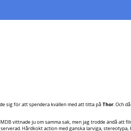
e sig för att spendera kvällen med att titta på
Thor
. Och då
å IMDB vittnade ju om samma sak, men jag trodde ändå att fil
blev serverad. Hårdkokt action med ganska larviga, stereotypa,