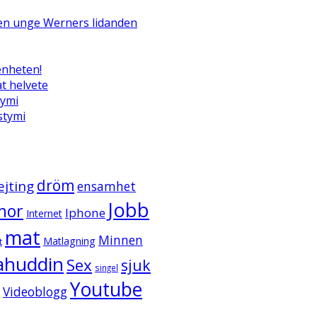
Den unge Werners lidanden
enheten!
t helvete
tymi
ystymi
dröm
ejting
ensamhet
Jobb
mor
Iphone
Internet
mat
Minnen
Matlagning
t
ahuddin
Sex
sjuk
singel
Youtube
Videoblogg