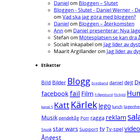
Daniel
om
Bloggen – Slutet
Bloggen - Slutet - Daniel Werner - 
om
Vad ska jag göra med bloggen?
Daniel
om
Bloggen – återkomsten
Ann
om
Daniel presenterar: Nya läg
Stefan
om
Mötesplatsen.se kan dra å
Socialt inkapabel
om
Jag lider av dys
Maarit Argillander
om
Jag lider av d
Etiketter
Blogg
D
Bild
Bilder
daniel
dejt
bredband
Hu
fail
facebook
Film
Frågestund
förkyld
Kärlek
Katt
lego
lunch
lägenhe
kanal 5
sal
reklam
Musik
ragga
pendeltåg
Porr
video
star wars
tv
Support
Tv-spel
Snusk
Ångest