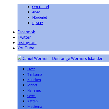
Om Daniel
Arkiv
Nörderiet
HJÄLP!
Facebook
Twitter
Instagram
YouTube
Livet
Tankarna
Kärleken
Jobbet
Hemmet
Sexet
Katten
Medierna