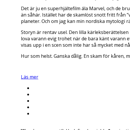
Det är ju en superhjältefilm ála Marvel, och de br
än såhär. Istället har de skamlöst snott fritt frå
planeter. Och om jag kan min nordiska mytologi r
Storyn är rentav usel. Den lilla kärleksberättelse
lova varann evig trohet när de bara känt varann et
visas upp i en scen som inte har så mycket med nå
Hur som helst. Ganska dålig. En skam för kåren, mi
Läs mer