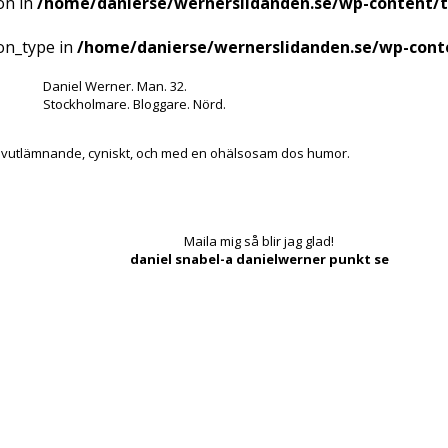
on in
/home/danierse/wernerslidanden.se/wp-content/
ion_type in
/home/danierse/wernerslidanden.se/wp-cont
Daniel Werner. Man. 32.
Stockholmare. Bloggare. Nörd.
lvutlämnande, cyniskt, och med en ohälsosam dos humor.
Maila mig så blir jag glad!
daniel snabel-a danielwerner punkt se