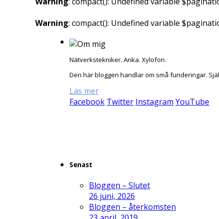
Warning
: compact(): Undefined variable $paginati
Warning
: compact(): Undefined variable $paginat
Nätverkstekniker. Anka. Xylofon.
Den här bloggen handlar om små funderingar. Sjä
Läs mer
Facebook
Twitter
Instagram
YouTube
Senast
Bloggen – Slutet
26 juni, 2026
Bloggen – återkomsten
23 april, 2019