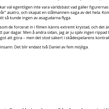
ukar väl egentligen inte vara världsbäst vad gäller figurer
n ”vår” asatro, och skapat en stålmannen-saga av det hela. 
ätt så kunde ingen av asagudarna flyga.
n som de forcerat in i filmen känns extremt krystad, och det
t par dagar. Men å andra sidan, jag är ju själv ingen rippad 
got att göra – men det stod säkert i skådespelarens kontrak
nsann. Det blir endast två Daniel av fem möjliga.