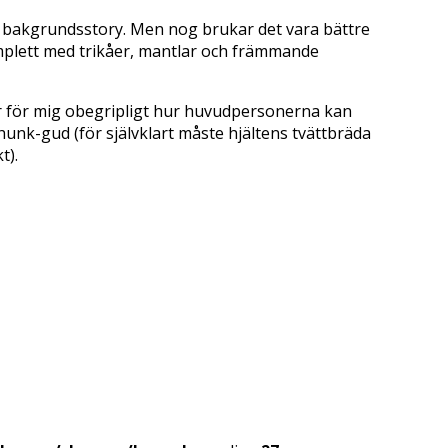
nas bakgrundsstory. Men nog brukar det vara bättre
Komplett med trikåer, mantlar och främmande
 är för mig obegripligt hur huvudpersonerna kan
hunk-gud (för självklart måste hjältens tvättbräda
t).