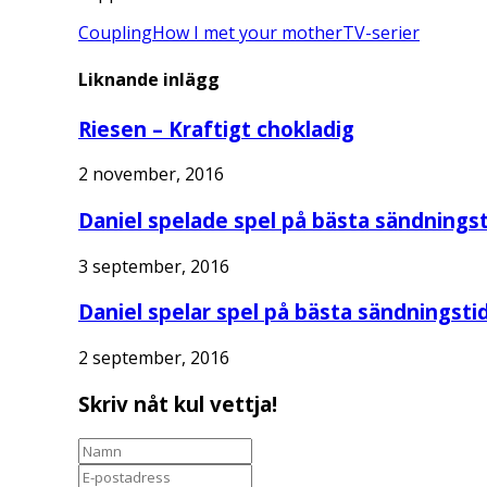
Coupling
How I met your mother
TV-serier
Liknande inlägg
Riesen – Kraftigt chokladig
2 november, 2016
Daniel spelade spel på bästa sändningst
3 september, 2016
Daniel spelar spel på bästa sändningstid
2 september, 2016
Skriv nåt kul vettja!