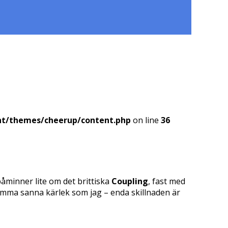
nt/themes/cheerup/content.php
on line
36
påminner lite om det brittiska
Coupling
, fast med
amma sanna kärlek som jag – enda skillnaden är