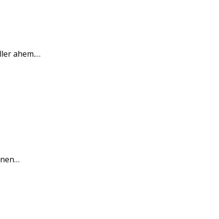
ller ahem.…
sonen…