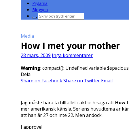
Prylarna
Bloggen
Sök
efter:
Media
How I met your mother
28 mars, 2009
Inga kommentarer
Warning
: compact(): Undefined variable $spacious
Dela
Share on Facebook
Share on Twitter
Email
Jag måste bara ta tillfället i akt och säga att
How I
mer amerikansk känsla. Seriens huvudtema är kärl
att han är 27 och inte 22. Men ändock.
I approve!