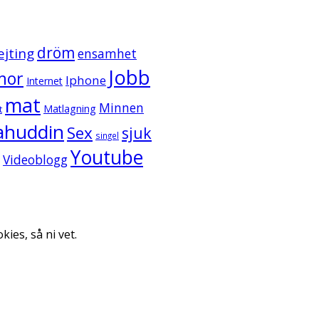
dröm
ejting
ensamhet
Jobb
mor
Iphone
Internet
mat
Minnen
Matlagning
t
ahuddin
Sex
sjuk
singel
Youtube
Videoblogg
kies, så ni vet.