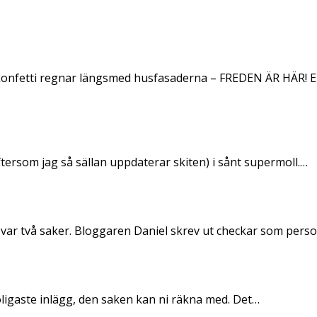
konfetti regnar längsmed husfasaderna – FREDEN ÄR HÄR! E
ftersom jag så sällan uppdaterar skiten) i sånt supermoll.…
 var två saker. Bloggaren Daniel skrev ut checkar som per
oligaste inlägg, den saken kan ni räkna med. Det…