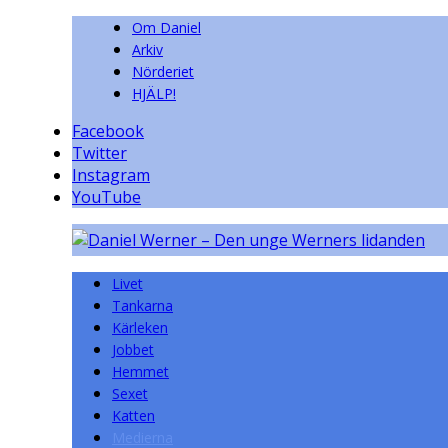
Om Daniel
Arkiv
Nörderiet
HJÄLP!
Facebook
Twitter
Instagram
YouTube
Livet
Tankarna
Kärleken
Jobbet
Hemmet
Sexet
Katten
Medierna