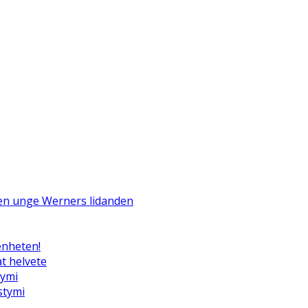
Den unge Werners lidanden
enheten!
t helvete
tymi
ystymi