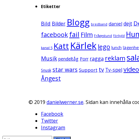
Etiketter
Blogg
D
Bild
Bilder
daniel
dejt
bredband
Hu
fail
facebook
Film
Frågestund
förkyld
Kärlek
Katt
lego
lunch
lägenhe
kanal 5
sal
reklam
Musik
ragga
pendeltåg
Porr
video
star wars
tv
Support
Tv-spel
Snusk
Ångest
© 2019
danielwerner.se
. Sidan kan innehålla coo
Facebook
Twitter
Instagram