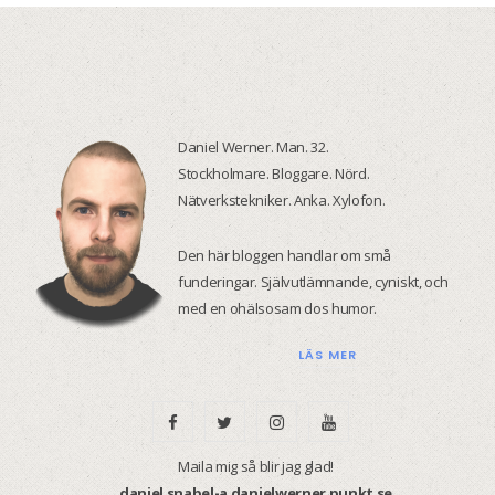
Daniel Werner. Man. 32.
Stockholmare. Bloggare. Nörd.
Nätverkstekniker. Anka. Xylofon.
Den här bloggen handlar om små
funderingar. Självutlämnande, cyniskt, och
med en ohälsosam dos humor.
LÄS MER
F
T
I
Y
a
w
n
o
Maila mig så blir jag glad!
daniel snabel-a danielwerner punkt se