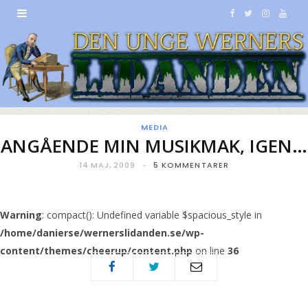
F
T
I
Y
a
w
n
o
c
i
s
u
e
t
t
T
b
t
a
u
MEDIA
ANGÅENDE MIN MUSIKMAK, IGEN…
o
e
g
b
14 MAJ, 2009
5 KOMMENTARER
o
r
r
e
k
a
Warning
: compact(): Undefined variable $spacious_style in
/home/danierse/wernerslidanden.se/wp-
m
content/themes/cheerup/content.php
on line
36