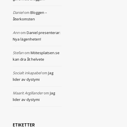
Daniel
om
Bloggen –
återkomsten
Ann
om
Daniel presenterar:
Nya lägenheten!
Stefan
om
Mötesplatsen.se
kan dra åt helvete
Socialt inkapabel
om
Jag
lider av dystymi
Maarit Argillander
om
Jag
lider av dystymi
ETIKETTER