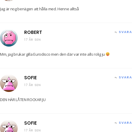
Jag är nog benägen att hålla med. Henne alltså
ROBERT
SVARA
17 ÅR SEN
Mm, jag brukar gilla Eurodisco men den där var inte alls rolig ju
SOFIE
SVARA
17 ÅR SEN
DEN HÄR LÅTEN ROCKAR JU
SOFIE
SVARA
17 ÅR SEN