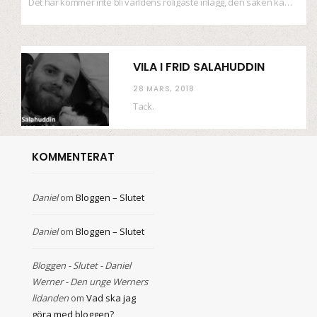
Det här kommer inte bli världens roligaste inlägg, den saken kan ni räkna med. Det…
VILA I FRID SALAHUDDIN
28 MARS, 2018
Tack.
KOMMENTERAT
Daniel
om
Bloggen – Slutet
Daniel
om
Bloggen – Slutet
Bloggen - Slutet - Daniel
Werner - Den unge Werners
lidanden
om
Vad ska jag
göra med bloggen?