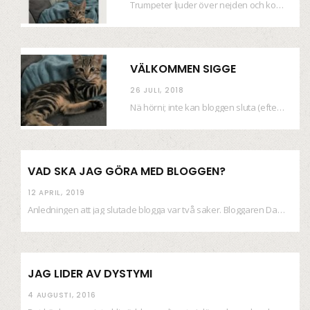
Trumpeter ljuder över nejden och konfetti regnar längsmed husfasaderna – FREDEN ÄR HÄR! Eller ahem.…
VÄLKOMMEN SIGGE
26 JULI, 2018
Nä hörni; inte kan bloggen sluta (eftersom jag så sällan uppdaterar skiten) i sånt supermoll.…
VAD SKA JAG GÖRA MED BLOGGEN?
12 APRIL, 2019
Anledningen att jag slutade blogga var två saker. Bloggaren Daniel skrev ut checkar som personen…
JAG LIDER AV DYSTYMI
4 AUGUSTI, 2016