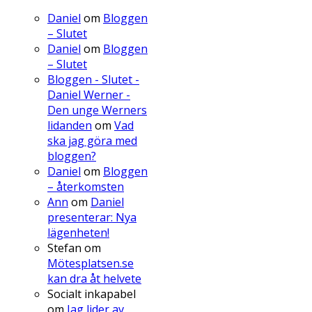
Daniel
om
Bloggen
– Slutet
Daniel
om
Bloggen
– Slutet
Bloggen - Slutet -
Daniel Werner -
Den unge Werners
lidanden
om
Vad
ska jag göra med
bloggen?
Daniel
om
Bloggen
– återkomsten
Ann
om
Daniel
presenterar: Nya
lägenheten!
Stefan
om
Mötesplatsen.se
kan dra åt helvete
Socialt inkapabel
om
Jag lider av