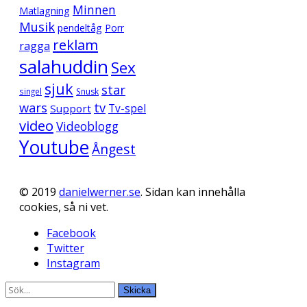
Minnen
Matlagning
Musik
pendeltåg
Porr
reklam
ragga
salahuddin
Sex
sjuk
star
singel
Snusk
wars
tv
Support
Tv-spel
video
Videoblogg
Youtube
Ångest
© 2019
danielwerner.se
. Sidan kan innehålla
cookies, så ni vet.
Facebook
Twitter
Instagram
Skicka