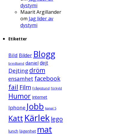
dystymi
Maarit Argillander
om
Jag lider av
dystymi
Etiketter
Blogg
Bild
Bilder
daniel
dejt
bredband
dröm
Dejting
facebook
ensamhet
fail
Film
Frågestund
förkyld
Humor
Internet
Jobb
Iphone
kanal 5
Kärlek
Katt
lego
mat
lunch
lägenhet