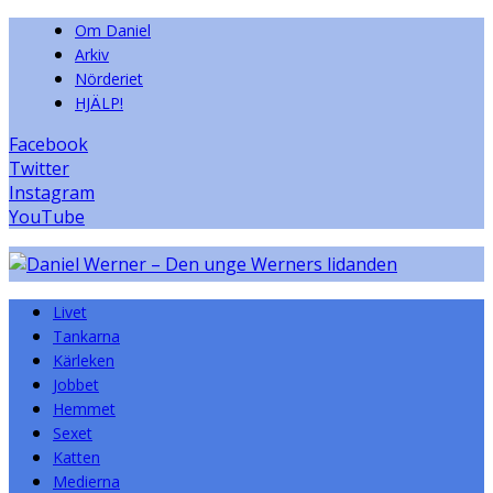
Om Daniel
Arkiv
Nörderiet
HJÄLP!
Facebook
Twitter
Instagram
YouTube
Livet
Tankarna
Kärleken
Jobbet
Hemmet
Sexet
Katten
Medierna