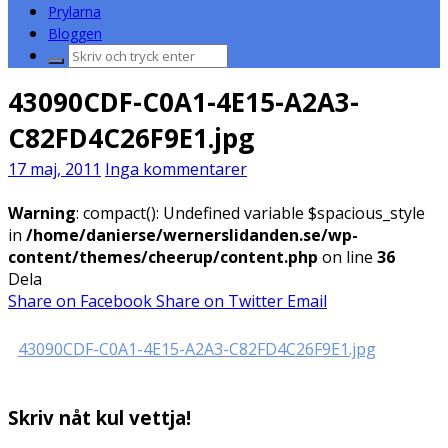
Prylarna
Bloggen
Sök
efter:
43090CDF-C0A1-4E15-A2A3-
C82FD4C26F9E1.jpg
17 maj, 2011
Inga kommentarer
Warning
: compact(): Undefined variable $spacious_style
in
/home/danierse/wernerslidanden.se/wp-
content/themes/cheerup/content.php
on line
36
Dela
Share on Facebook
Share on Twitter
Email
43090CDF-C0A1-4E15-A2A3-C82FD4C26F9E1.jpg
Skriv nåt kul vettja!