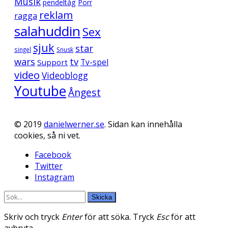
Musik
pendeltåg
Porr
reklam
ragga
salahuddin
Sex
sjuk
star
singel
Snusk
wars
tv
Support
Tv-spel
video
Videoblogg
Youtube
Ångest
© 2019
danielwerner.se
. Sidan kan innehålla
cookies, så ni vet.
Facebook
Twitter
Instagram
Skicka
Skriv och tryck
Enter
för att söka. Tryck
Esc
för att
avbryta.