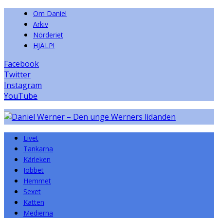
Om Daniel
Arkiv
Nörderiet
HJÄLP!
Facebook
Twitter
Instagram
YouTube
Livet
Tankarna
Kärleken
Jobbet
Hemmet
Sexet
Katten
Medierna