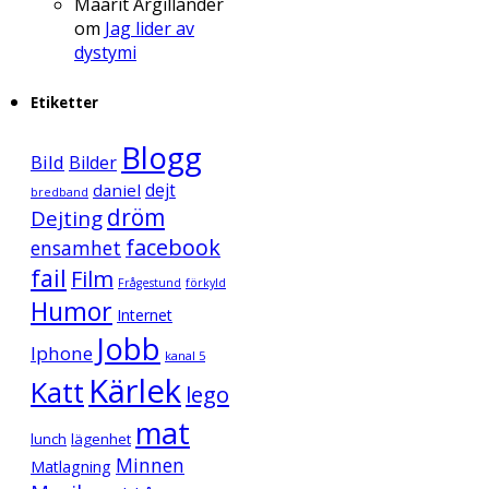
Maarit Argillander
om
Jag lider av
dystymi
Etiketter
Blogg
Bild
Bilder
daniel
dejt
bredband
dröm
Dejting
facebook
ensamhet
fail
Film
Frågestund
förkyld
Humor
Internet
Jobb
Iphone
kanal 5
Kärlek
Katt
lego
mat
lunch
lägenhet
Minnen
Matlagning