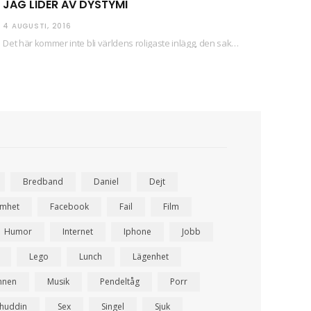
JAG LIDER AV DYSTYMI
4 AUGUSTI, 2016
Det här kommer inte bli världens roligaste inlägg, den saken kan ni räkna med. Det…
Bredband
Daniel
Dejt
amhet
Facebook
Fail
Film
Humor
Internet
Iphone
Jobb
Lego
Lunch
Lägenhet
nnen
Musik
Pendeltåg
Porr
ahuddin
Sex
Singel
Sjuk