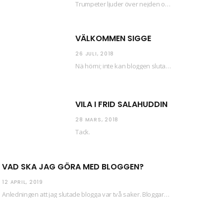
Trumpeter ljuder över nejden och konfetti regnar längsmed husfasaderna – FREDEN ÄR HÄR! Eller ahem.…
VÄLKOMMEN SIGGE
26 JULI, 2018
Nä hörni; inte kan bloggen sluta (eftersom jag så sällan uppdaterar skiten) i sånt supermoll.…
VILA I FRID SALAHUDDIN
28 MARS, 2018
Tack.
VAD SKA JAG GÖRA MED BLOGGEN?
12 APRIL, 2019
Anledningen att jag slutade blogga var två saker. Bloggaren Daniel skrev ut checkar som personen…