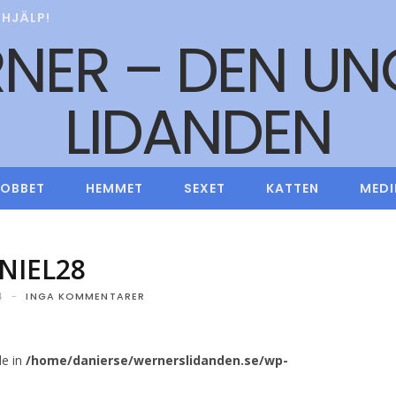
HJÄLP!
JOBBET
HEMMET
SEXET
KATTEN
MEDI
NIEL28
4
INGA KOMMENTARER
le in
/home/danierse/wernerslidanden.se/wp-