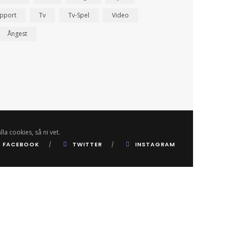
pport
Tv
Tv-Spel
Video
Ångest
lla cookies, så ni vet.
FACEBOOK
TWITTER
INSTAGRAM