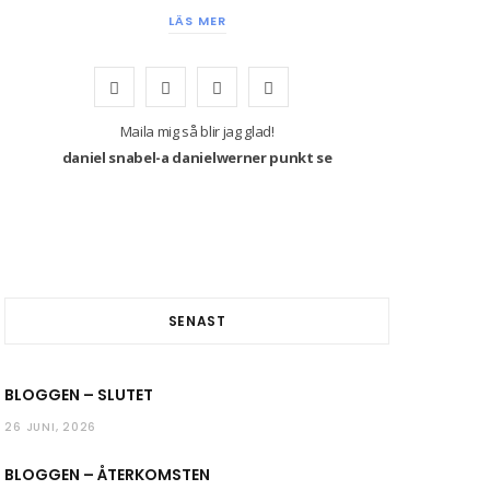
LÄS MER
F
T
I
Y
a
w
n
o
Maila mig så blir jag glad!
daniel snabel-a danielwerner punkt se
c
i
s
u
e
t
t
T
b
t
a
u
o
e
g
b
SENAST
o
r
r
e
k
a
BLOGGEN – SLUTET
m
26 JUNI, 2026
BLOGGEN – ÅTERKOMSTEN