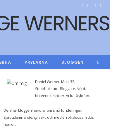
F
T
I
Y
a
w
n
o
c
i
s
u
e
t
t
T
b
t
a
u
ERNA
PRYLARNA
BLOGGEN
o
e
g
b
o
r
r
e
Daniel Werner. Man. 32.
k
a
Stockholmare. Bloggare. Nörd.
Nätverkstekniker. Anka. Xylofon.
m
Den här bloggen handlar om små funderingar.
Självutlämnande, cyniskt, och med en ohälsosam dos
humor.