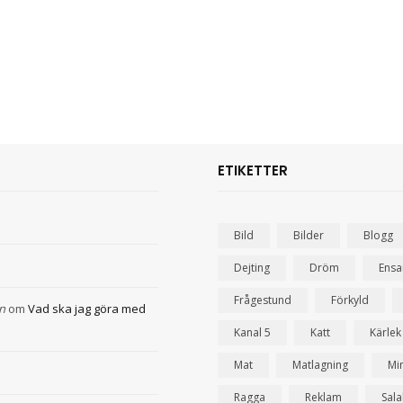
ETIKETTER
Bild
Bilder
Blogg
Dejting
Dröm
Ens
Frågestund
Förkyld
n
om
Vad ska jag göra med
Kanal 5
Katt
Kärlek
Mat
Matlagning
Mi
Ragga
Reklam
Sal