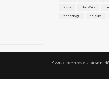
Snusk
Star Wars
Su
Videoblogg
Youtube
© 2019
danielwerner.se
. Sidan kan innehå