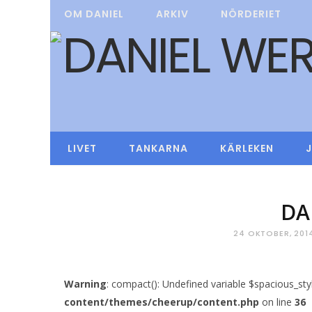
OM DANIEL
ARKIV
NÖRDERIET
LIVET
TANKARNA
KÄRLEKEN
DA
24 OKTOBER, 201
Warning
: compact(): Undefined variable $spacious_sty
content/themes/cheerup/content.php
on line
36