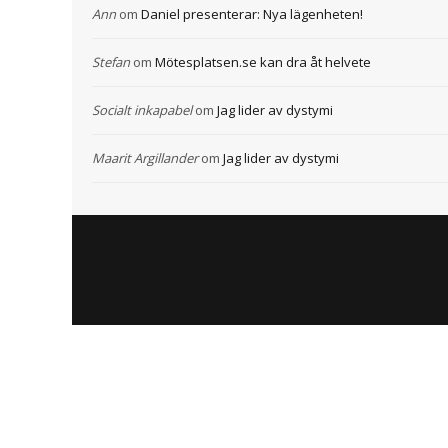
Ann
om
Daniel presenterar: Nya lägenheten!
Stefan
om
Mötesplatsen.se kan dra åt helvete
Socialt inkapabel
om
Jag lider av dystymi
Maarit Argillander
om
Jag lider av dystymi