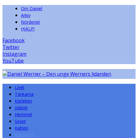
Om Daniel
Arkiv
Nörderiet
HJÄLP!
Facebook
Twitter
Instagram
YouTube
Livet
Tankarna
Kärleken
Jobbet
Hemmet
Sexet
Katten
Medierna