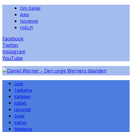
Om Daniel
Arkiv
Nörderiet
HJÄLP!
Facebook
Twitter
Instagram
YouTube
Livet
Tankarna
Kärleken
Jobbet
Hemmet
Sexet
Katten
Medierna