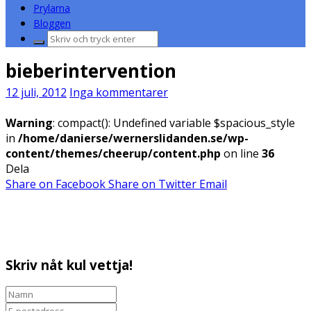
Prylarna
Bloggen
Sök
efter:
bieberintervention
12 juli, 2012
Inga kommentarer
Warning
: compact(): Undefined variable $spacious_style
in
/home/danierse/wernerslidanden.se/wp-
content/themes/cheerup/content.php
on line
36
Dela
Share on Facebook
Share on Twitter
Email
Skriv nåt kul vettja!