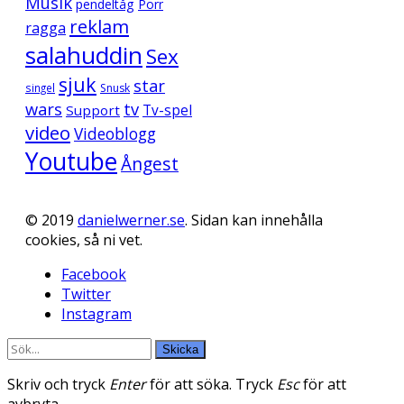
Musik
pendeltåg
Porr
reklam
ragga
salahuddin
Sex
sjuk
star
singel
Snusk
wars
tv
Support
Tv-spel
video
Videoblogg
Youtube
Ångest
© 2019
danielwerner.se
. Sidan kan innehålla
cookies, så ni vet.
Facebook
Twitter
Instagram
Skicka
Skriv och tryck
Enter
för att söka. Tryck
Esc
för att
avbryta.