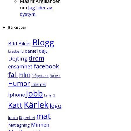
Maarit Argillander
om
Jag lider av
dystymi
Etiketter
Blogg
Bild
Bilder
daniel
dejt
bredband
dröm
Dejting
facebook
ensamhet
fail
Film
Frågestund
förkyld
Humor
Internet
Jobb
Iphone
kanal 5
Kärlek
Katt
lego
mat
lunch
lägenhet
Minnen
Matlagning