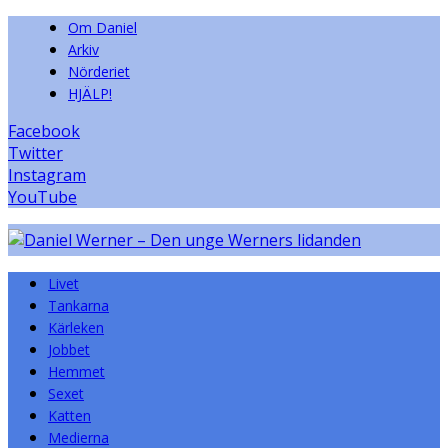
Om Daniel
Arkiv
Nörderiet
HJÄLP!
Facebook
Twitter
Instagram
YouTube
Livet
Tankarna
Kärleken
Jobbet
Hemmet
Sexet
Katten
Medierna