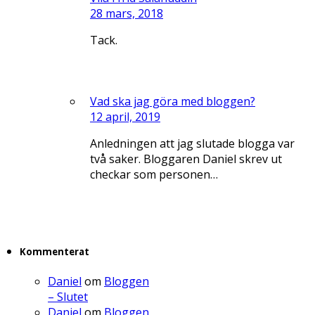
28 mars, 2018
Tack.
Vad ska jag göra med bloggen?
12 april, 2019
Anledningen att jag slutade blogga var
två saker. Bloggaren Daniel skrev ut
checkar som personen…
Kommenterat
Daniel
om
Bloggen
– Slutet
Daniel
om
Bloggen