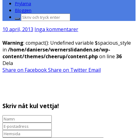
Prylarna
Bloggen
Sök
efter:
10 april, 2013
Inga kommentarer
Warning
: compact(): Undefined variable $spacious_style
in
/home/danierse/wernerslidanden.se/wp-
content/themes/cheerup/content.php
on line
36
Dela
Share on Facebook
Share on Twitter
Email
Skriv nåt kul vettja!