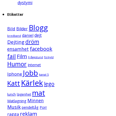
dystymi
Etiketter
Blogg
Bild
Bilder
daniel
dejt
bredband
dröm
Dejting
facebook
ensamhet
fail
Film
Frågestund
förkyld
Humor
Internet
Jobb
Iphone
kanal 5
Kärlek
Katt
lego
mat
lunch
lägenhet
Minnen
Matlagning
Musik
pendeltåg
Porr
reklam
ragga