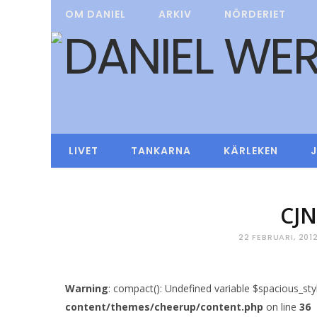
OM DANIEL
ARKIV
NÖRDERIET
LIVET
TANKARNA
KÄRLEKEN
CJ
22 FEBRUARI, 201
Warning
: compact(): Undefined variable $spacious_sty
content/themes/cheerup/content.php
on line
36