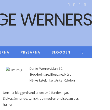
F
T
I
Y
a
w
n
o
c
i
s
u
e
t
t
T
b
t
a
u
ERNA
PRYLARNA
BLOGGEN
o
e
g
b
o
r
r
e
Daniel Werner. Man. 32.
k
a
Stockholmare. Bloggare. Nörd.
Nätverkstekniker. Anka. Xylofon.
m
Den här bloggen handlar om små funderingar.
Självutlämnande, cyniskt, och med en ohälsosam dos
humor.