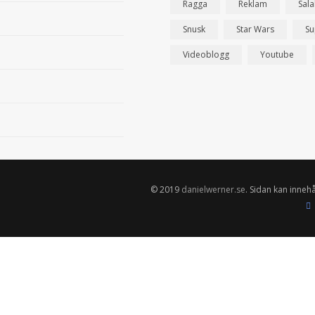
Ragga
Reklam
Sal
Snusk
Star Wars
Su
Videoblogg
Youtube
© 2019
danielwerner.se
. Sidan kan innehå