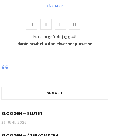
LÄS MER
F
T
I
Y
a
w
n
o
Maila mig så blir jag glad!
daniel snabel-a danielwerner punkt se
c
i
s
u
e
t
t
T
b
t
a
u
o
e
g
b
o
r
r
e
SENAST
k
a
BLOGGEN – SLUTET
m
26 JUNI, 2026
BLOGGEN – ÅTERKOMSTEN