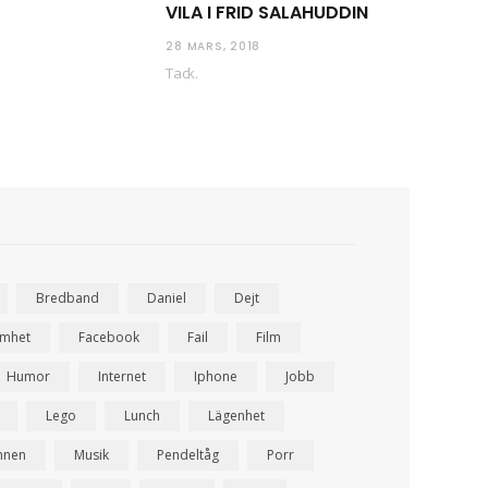
VILA I FRID SALAHUDDIN
28 MARS, 2018
Tack.
Bredband
Daniel
Dejt
amhet
Facebook
Fail
Film
Humor
Internet
Iphone
Jobb
Lego
Lunch
Lägenhet
nnen
Musik
Pendeltåg
Porr