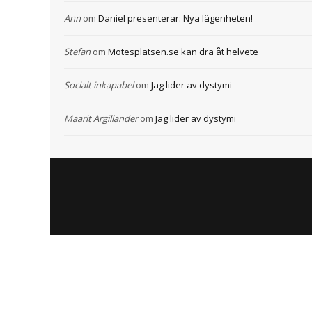
Ann
om
Daniel presenterar: Nya lägenheten!
Stefan
om
Mötesplatsen.se kan dra åt helvete
Socialt inkapabel
om
Jag lider av dystymi
Maarit Argillander
om
Jag lider av dystymi