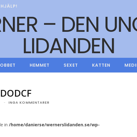
HJÄLP!
JOBBET
HEMMET
SEXET
KATTEN
MEDI
NDODCF
2
INGA KOMMENTARER
le in
/home/danierse/wernerslidanden.se/wp-