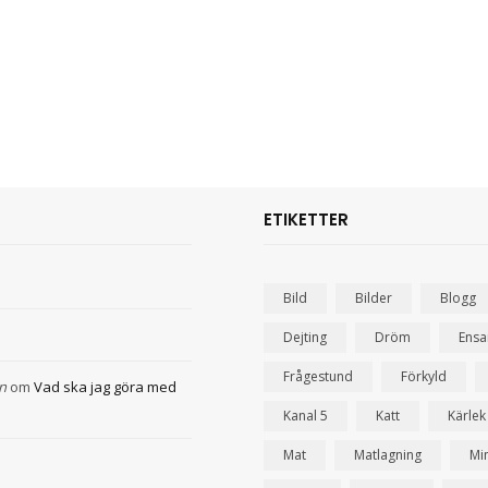
ETIKETTER
Bild
Bilder
Blogg
Dejting
Dröm
Ens
Frågestund
Förkyld
n
om
Vad ska jag göra med
Kanal 5
Katt
Kärlek
Mat
Matlagning
Mi