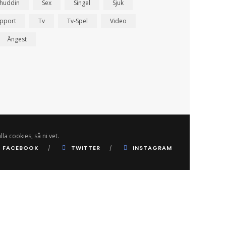
ahuddin
Sex
Singel
Sjuk
pport
Tv
Tv-Spel
Video
Ångest
lla cookies, så ni vet.
FACEBOOK
TWITTER
INSTAGRAM