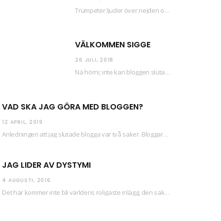
Trumpeter ljuder över nejden och konfetti regnar längsmed husfasaderna – FREDEN ÄR HÄR! Eller ahem.…
VÄLKOMMEN SIGGE
26 JULI, 2018
Nä hörni; inte kan bloggen sluta (eftersom jag så sällan uppdaterar skiten) i sånt supermoll.…
VAD SKA JAG GÖRA MED BLOGGEN?
12 APRIL, 2019
Anledningen att jag slutade blogga var två saker. Bloggaren Daniel skrev ut checkar som personen…
JAG LIDER AV DYSTYMI
4 AUGUSTI, 2016
Det här kommer inte bli världens roligaste inlägg, den saken kan ni räkna med. Det…