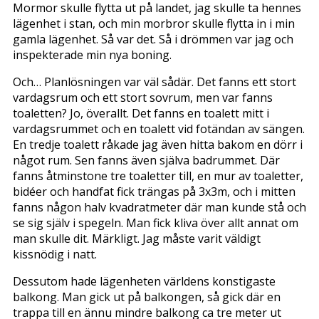
Mormor skulle flytta ut på landet, jag skulle ta hennes
lägenhet i stan, och min morbror skulle flytta in i min
gamla lägenhet. Så var det. Så i drömmen var jag och
inspekterade min nya boning.
Och… Planlösningen var väl sådär. Det fanns ett stort
vardagsrum och ett stort sovrum, men var fanns
toaletten? Jo, överallt. Det fanns en toalett mitt i
vardagsrummet och en toalett vid fotändan av sängen.
En tredje toalett råkade jag även hitta bakom en dörr i
något rum. Sen fanns även själva badrummet. Där
fanns åtminstone tre toaletter till, en mur av toaletter,
bidéer och handfat fick trängas på 3x3m, och i mitten
fanns någon halv kvadratmeter där man kunde stå och
se sig själv i spegeln. Man fick kliva över allt annat om
man skulle dit. Märkligt. Jag måste varit väldigt
kissnödig i natt.
Dessutom hade lägenheten världens konstigaste
balkong. Man gick ut på balkongen, så gick där en
trappa till en ännu mindre balkong ca tre meter ut