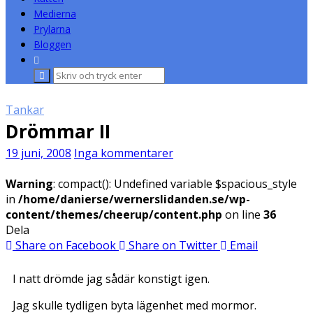
Medierna
Prylarna
Bloggen
Sök
efter:
Tankar
Drömmar II
19 juni, 2008
Inga kommentarer
Warning
: compact(): Undefined variable $spacious_style
in
/home/danierse/wernerslidanden.se/wp-
content/themes/cheerup/content.php
on line
36
Dela
Share on Facebook
Share on Twitter
Email
I natt drömde jag sådär konstigt igen.
Jag skulle tydligen byta lägenhet med mormor.