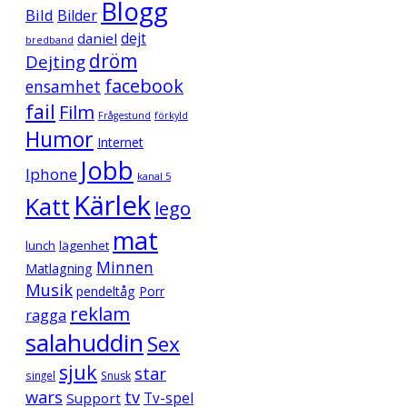
Blogg
Bild
Bilder
daniel
dejt
bredband
dröm
Dejting
facebook
ensamhet
fail
Film
Frågestund
förkyld
Humor
Internet
Jobb
Iphone
kanal 5
Kärlek
Katt
lego
mat
lunch
lägenhet
Minnen
Matlagning
Musik
pendeltåg
Porr
reklam
ragga
salahuddin
Sex
sjuk
star
singel
Snusk
wars
tv
Support
Tv-spel