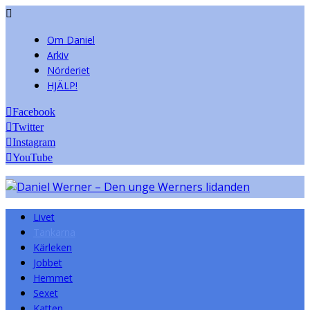
Om Daniel
Arkiv
Nörderiet
HJÄLP!
Facebook
Twitter
Instagram
YouTube
Livet
Tankarna
Kärleken
Jobbet
Hemmet
Sexet
Katten