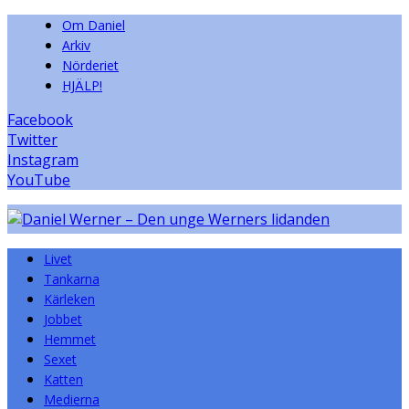
Om Daniel
Arkiv
Nörderiet
HJÄLP!
Facebook
Twitter
Instagram
YouTube
Livet
Tankarna
Kärleken
Jobbet
Hemmet
Sexet
Katten
Medierna