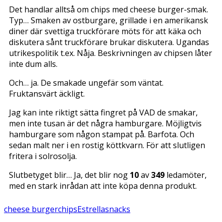
Det handlar alltså om chips med cheese burger-smak.
Typ… Smaken av ostburgare, grillade i en amerikansk
diner där svettiga truckförare möts för att käka och
diskutera sånt truckförare brukar diskutera. Ugandas
utrikespolitik t.ex. Nåja. Beskrivningen av chipsen låter
inte dum alls.
Och… ja. De smakade ungefär som väntat.
Fruktansvärt äckligt.
Jag kan inte riktigt sätta fingret på VAD de smakar,
men inte tusan är det några hamburgare. Möjligtvis
hamburgare som någon stampat på. Barfota. Och
sedan malt ner i en rostig köttkvarn. För att slutligen
fritera i solrosolja.
Slutbetyget blir… Ja, det blir nog
10
av
349
ledamöter,
med en stark inrådan att inte köpa denna produkt.
cheese burger
chips
Estrella
snacks