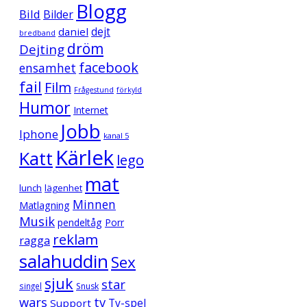
Blogg
Bild
Bilder
daniel
dejt
bredband
dröm
Dejting
facebook
ensamhet
fail
Film
Frågestund
förkyld
Humor
Internet
Jobb
Iphone
kanal 5
Kärlek
Katt
lego
mat
lunch
lägenhet
Minnen
Matlagning
Musik
pendeltåg
Porr
reklam
ragga
salahuddin
Sex
sjuk
star
singel
Snusk
wars
tv
Support
Tv-spel