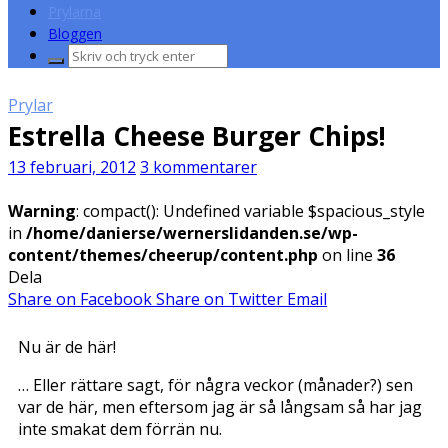
Prylarna
Bloggen
Sök
efter:
Prylar
Estrella Cheese Burger Chips!
13 februari, 2012
3 kommentarer
Warning
: compact(): Undefined variable $spacious_style
in
/home/danierse/wernerslidanden.se/wp-
content/themes/cheerup/content.php
on line
36
Dela
Share on Facebook
Share on Twitter
Email
Nu är de här!
… Eller rättare sagt, för några veckor (månader?) sen
var de här, men eftersom jag är så långsam så har jag
inte smakat dem förrän nu.