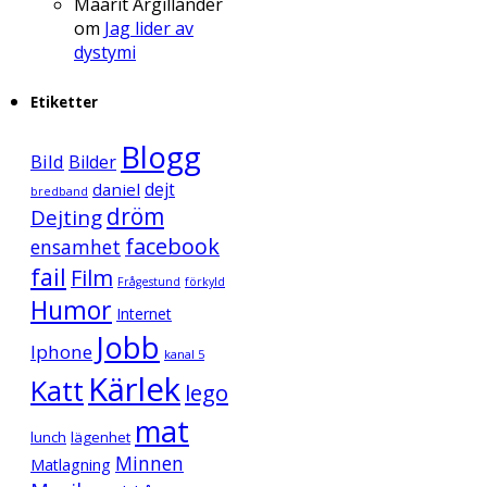
Maarit Argillander
om
Jag lider av
dystymi
Etiketter
Blogg
Bild
Bilder
daniel
dejt
bredband
dröm
Dejting
facebook
ensamhet
fail
Film
Frågestund
förkyld
Humor
Internet
Jobb
Iphone
kanal 5
Kärlek
Katt
lego
mat
lunch
lägenhet
Minnen
Matlagning