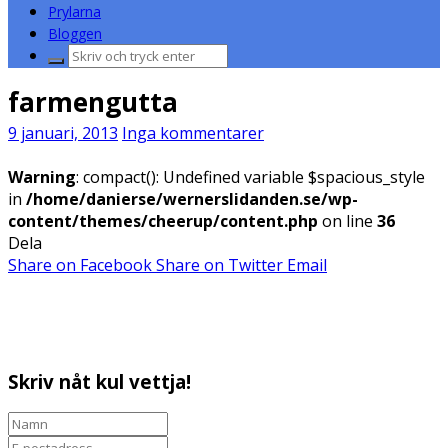
Prylarna
Bloggen
Sök
efter:
farmengutta
9 januari, 2013
Inga kommentarer
Warning
: compact(): Undefined variable $spacious_style
in
/home/danierse/wernerslidanden.se/wp-
content/themes/cheerup/content.php
on line
36
Dela
Share on Facebook
Share on Twitter
Email
Skriv nåt kul vettja!