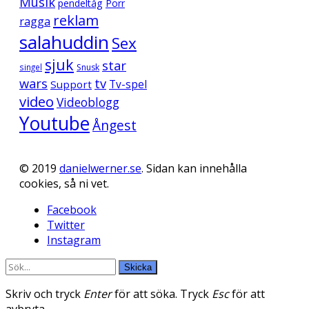
Musik
pendeltåg
Porr
reklam
ragga
salahuddin
Sex
sjuk
star
singel
Snusk
wars
tv
Support
Tv-spel
video
Videoblogg
Youtube
Ångest
© 2019
danielwerner.se
. Sidan kan innehålla
cookies, så ni vet.
Facebook
Twitter
Instagram
Skicka
Skriv och tryck
Enter
för att söka. Tryck
Esc
för att
avbryta.