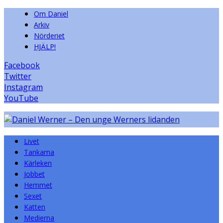
Om Daniel
Arkiv
Nörderiet
HJÄLP!
Facebook
Twitter
Instagram
YouTube
Livet
Tankarna
Kärleken
Jobbet
Hemmet
Sexet
Katten
Medierna