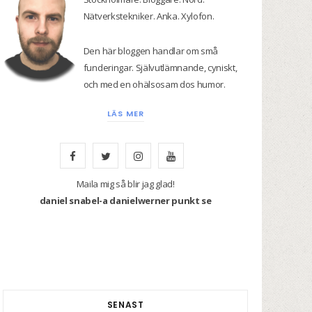
Nätverkstekniker. Anka. Xylofon.
Den här bloggen handlar om små
funderingar. Självutlämnande, cyniskt,
och med en ohälsosam dos humor.
LÄS MER
F
T
I
Y
a
w
n
o
Maila mig så blir jag glad!
daniel snabel-a danielwerner punkt se
c
i
s
u
e
t
t
T
b
t
a
u
o
e
g
b
SENAST
o
r
r
e