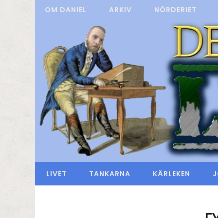
OM DANIEL
ARKIV
NÖRDERIET
LIVET
TANKARNA
KÄRLEKEN
J