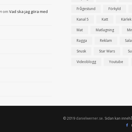
Frågestund
Förkyld
n
om
Vad ska jag göra med
Kanal 5
Katt
Kärlek
Mat
Matlagning
Mi
Ragga
Reklam
Sal
Snusk
Star Wars
Su
Videoblogg
Youtube
© 2019
danielwerner.se
. Sidan kan innehå