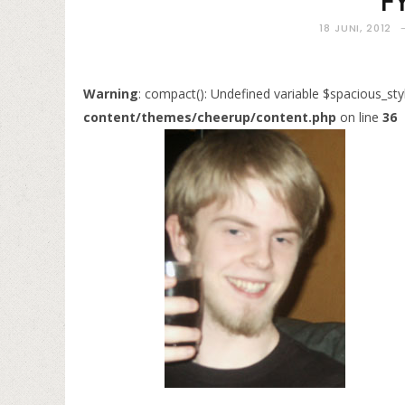
F
18 JUNI, 2012
Warning
: compact(): Undefined variable $spacious_sty
content/themes/cheerup/content.php
on line
36