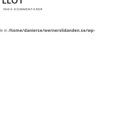
YLLO1
INGA KOMMENTARER
le in
/home/danierse/wernerslidanden.se/wp-