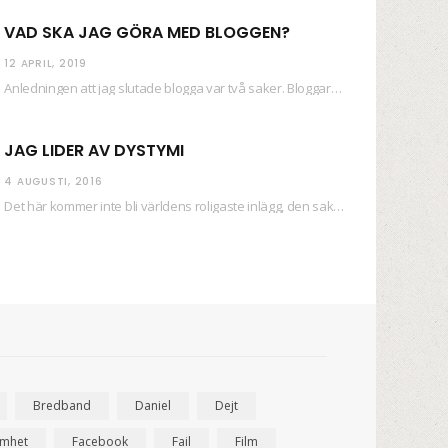
VAD SKA JAG GÖRA MED BLOGGEN?
12 APRIL, 2019
Anledningen att jag slutade blogga var två saker. Bloggaren Daniel skrev ut checkar som personen…
JAG LIDER AV DYSTYMI
4 AUGUSTI, 2016
Det här kommer inte bli världens roligaste inlägg, den saken kan ni räkna med. Det…
Bredband
Daniel
Dejt
amhet
Facebook
Fail
Film