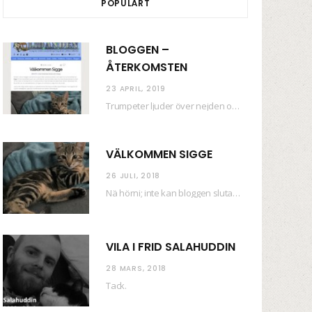
POPULÄRT
BLOGGEN –
ÅTERKOMSTEN
23 APRIL, 2019
Trumpeter ljuder över nejden och konfetti regnar längsmed husfasaderna – FREDEN ÄR HÄR! Eller ahem.…
VÄLKOMMEN SIGGE
26 JULI, 2018
Nä hörni; inte kan bloggen sluta (eftersom jag så sällan uppdaterar skiten) i sånt supermoll.…
VILA I FRID SALAHUDDIN
28 MARS, 2018
Tack.