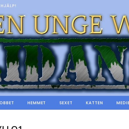
HJÄLP!
OBBET
HEMMET
SEXET
KATTEN
MEDI