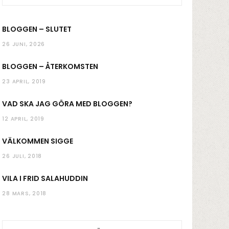
k
a
BLOGGEN – SLUTET
m
26 JUNI, 2026
BLOGGEN – ÅTERKOMSTEN
23 APRIL, 2019
VAD SKA JAG GÖRA MED BLOGGEN?
12 APRIL, 2019
VÄLKOMMEN SIGGE
26 JULI, 2018
VILA I FRID SALAHUDDIN
28 MARS, 2018