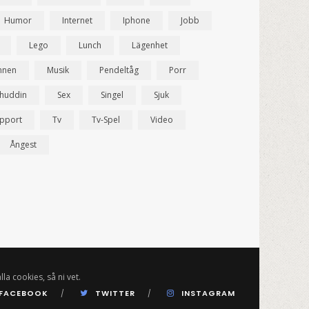
Humor
Internet
Iphone
Jobb
Lego
Lunch
Lägenhet
nnen
Musik
Pendeltåg
Porr
ahuddin
Sex
Singel
Sjuk
pport
Tv
Tv-Spel
Video
Ångest
lla cookies, så ni vet.
FACEBOOK
TWITTER
INSTAGRAM