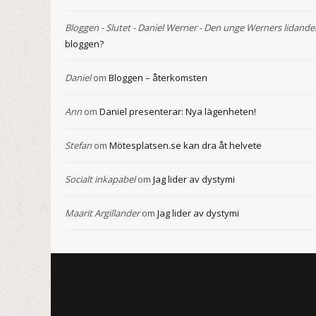
Bloggen - Slutet - Daniel Werner - Den unge Werners lidande
bloggen?
Daniel
om
Bloggen – återkomsten
Ann
om
Daniel presenterar: Nya lägenheten!
Stefan
om
Mötesplatsen.se kan dra åt helvete
Socialt inkapabel
om
Jag lider av dystymi
Maarit Argillander
om
Jag lider av dystymi