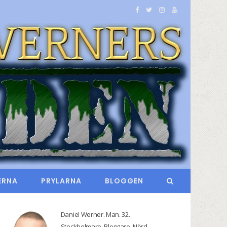
F
T
I
Y
a
w
n
o
c
i
s
u
e
t
t
T
b
t
a
u
o
e
g
b
o
r
r
e
k
a
m
ERNA
PRYLARNA
BLOGGEN
Daniel Werner. Man. 32.
Stockholmare. Bloggare. Nörd.